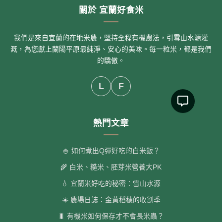
關於 宜蘭好食米
我們是來自宜蘭的在地米農，堅持全程有機農法，引雪山水源灌
溉，為您獻上蘭陽平原最純淨、安心的美味。每一粒米，都是我們
的驕傲。
L
F
熱門文章
🍚 如何煮出Q彈好吃的白米飯？
🌾 白米、糙米、胚芽米營養大PK
💧 宜蘭米好吃的秘密：雪山水源
☀️ 農場日誌：金黃稻穗的收割季
🐛 有機米如何保存才不會長米蟲？