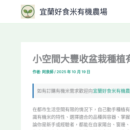
跳
宜蘭好食米有機農場
至
主
要
內
容
小空間大豐收盆栽種植
作者:
阿泉師
/
2025 年 10 月 19 日
如有訂購有機米需求歡迎向
宜蘭好食米有機農
在都市生活空間有限的情況下，自己動手種植有
識有機米的特性、選擇適合的品種與容器、掌握
論你是新手或經驗者，都能在自家陽台、窗邊、