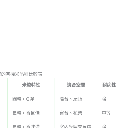
栽的有機米品種比較表
）
米粒特性
適合空間
耐病性
圓粒，Q彈
陽台、屋頂
強
長粒，香氣佳
窗台、花架
中等
長粒，香味濃
室內光照充足處
強