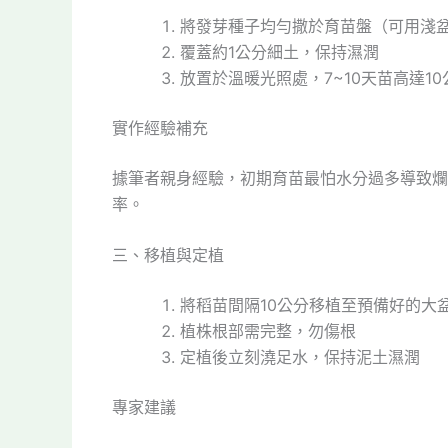
將發芽種子均勻撒於育苗盤（可用淺
覆蓋約1公分細土，保持濕潤
放置於溫暖光照處，7~10天苗高達1
實作經驗補充
據筆者親身經驗，初期育苗最怕水分過多導致爛
率。
三、移植與定植
將稻苗間隔10公分移植至預備好的大
植株根部需完整，勿傷根
定植後立刻澆足水，保持泥土濕潤
專家建議