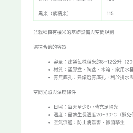
黑米（紫糯米）
115
盆栽種植有機米的基礎設備與空間規劃
選擇合適的容器
容量：建議每株稻米約8~12公升（20
材質：塑膠盆、陶盆、木箱、家用水
有無底孔：建議選有底孔，利於排水
空間光照與溫度條件
日照：每天至少6小時充足陽光
溫度：最適生長溫度20~30°C（避免低
空氣流通：防止病蟲害、黴菌孳生