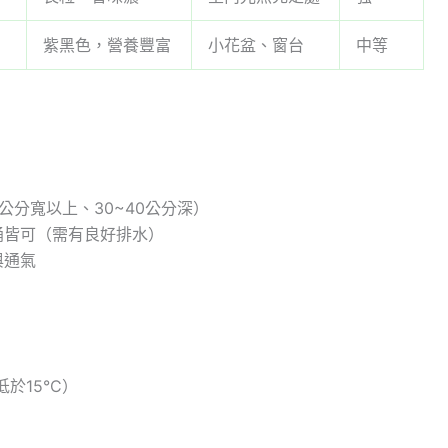
紫黑色，營養豐富
小花盆、窗台
中等
公分寬以上、30~40公分深）
桶皆可（需有良好排水）
與通氣
於15°C）