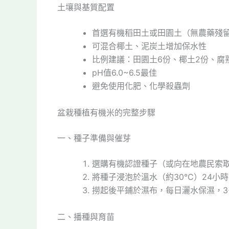
土壤與基質配置
首選有機稻田土或田園土（無農藥殘
可混合椰土、泥炭土增加保水性
比例建議：田園土6份、椰土2份、腐
pH值6.0~6.5最佳
避免使用化肥、化學殺蟲劑
盆栽種植有機米的完整步驟
一、種子準備與催芽
選購有機認證種子（或向在地農民索
將種子浸泡於溫水（約30°C）24小時
撈起後平鋪於濕布，每日灑水保濕，3
二、播種與育苗