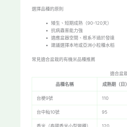
選擇品種的原則
矮生、短期成熟（90-120天）
抗病蟲害能力強
適應盆器空間、根系不過於發達
建議選擇本地或亞洲小粒種水稻
常見適合盆栽的有機米品種推薦
適合盆
品種名稱
成熟期（日
台梗9號
110
台中秈10號
95
香米（泰國香米小型變種）
120