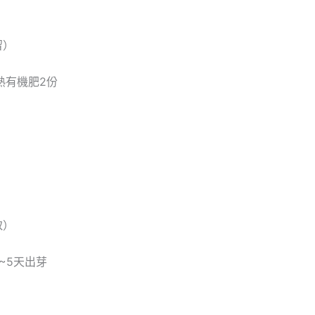
留）
熟有機肥2份
取）
~5天出芽