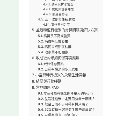
澆水與排水管理
施肥與營養補充
病蟲害防治
五、收割與後續處理
實作案例分享
盆栽種植有機米的常見問題與解決方案
稻苗長不高或發黃
病蟲害反覆發生
稻穗未成熟就枯萎
收割量不如預期
收成後的米如何保存與應用
米粒保存要點
自種有機米的多元應用
小空間種有機米的永續生活意義
結語與行動呼籲
常見問題 FAQ
盆栽種植有機米的產量大約多少？
盆栽種植米一定要用有機土壤嗎？
陽台日照不足可種有機米嗎？
盆栽有機米容易發生哪些病蟲害？
自種有機米口感如何？