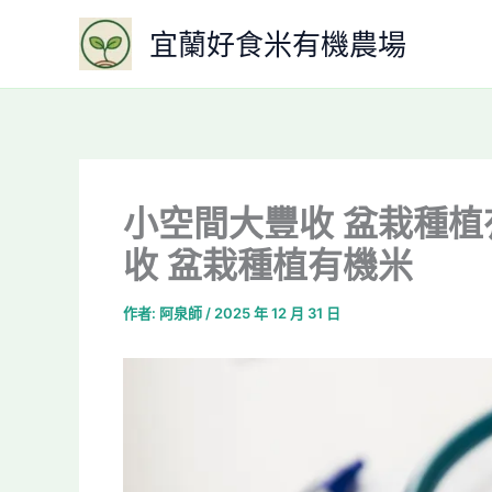
跳
宜蘭好食米有機農場
至
主
要
內
容
小空間大豐收 盆栽種植
收 盆栽種植有機米
作者:
阿泉師
/
2025 年 12 月 31 日