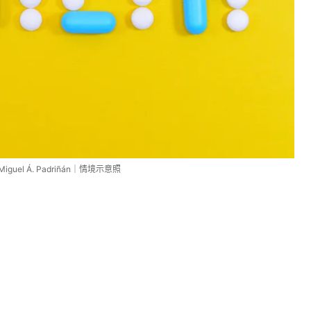
 Miguel Á. Padriñán｜情境示意照
。