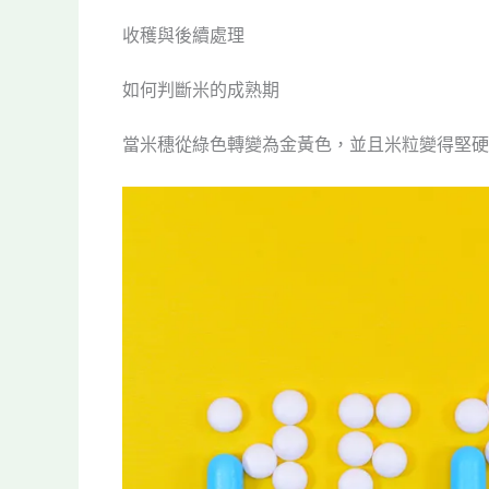
收穫與後續處理
如何判斷米的成熟期
當米穗從綠色轉變為金黃色，並且米粒變得堅硬