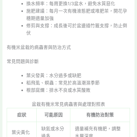
換水頻率：每周更換1/3盆水，避免水質惡化
施肥建議：每月一次有機液態肥或堆肥茶，開花孕
穗期適量加強
修剪與支撐：成長後可於盆邊插竹籤支撐，防止倒
伏
有機米盆栽的病蟲害與防治方式
常見問題與診斷
葉尖發黃：水分過多或缺肥
稻飛虱、螟蟲：常見於高溫潮濕季節
根部腐爛：排水不良或水質酸敗
盆栽有機米常見病蟲害與處理對照表
症狀
可能原因
有機防治對策
缺氮或水分
適量補充有機肥，調整
葉尖黃化
過多
水層深度