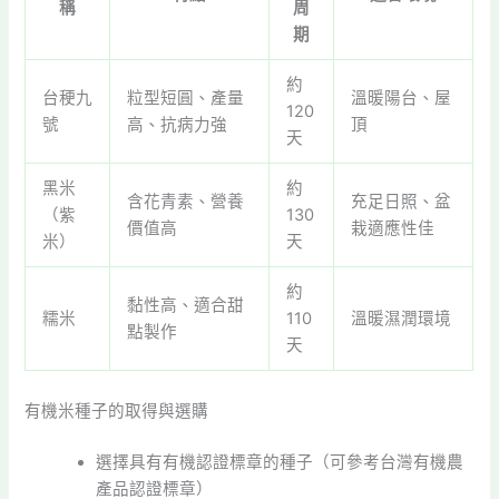
稱
周
期
約
台稉九
粒型短圓、產量
溫暖陽台、屋
120
號
高、抗病力強
頂
天
黑米
約
含花青素、營養
充足日照、盆
（紫
130
價值高
栽適應性佳
米）
天
約
黏性高、適合甜
糯米
110
溫暖濕潤環境
點製作
天
有機米種子的取得與選購
選擇具有有機認證標章的種子（可參考台灣有機農
產品認證標章）