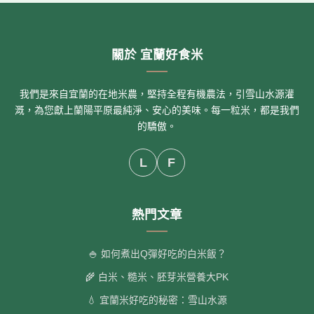
關於 宜蘭好食米
我們是來自宜蘭的在地米農，堅持全程有機農法，引雪山水源灌
溉，為您獻上蘭陽平原最純淨、安心的美味。每一粒米，都是我們
的驕傲。
L
F
熱門文章
🍚 如何煮出Q彈好吃的白米飯？
🌾 白米、糙米、胚芽米營養大PK
💧 宜蘭米好吃的秘密：雪山水源