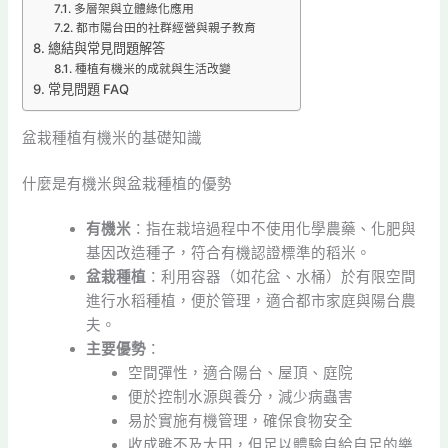
多層架與立體綠化應用
都市陽台田的社群經營與親子教育
總結與常見問題解答
種植有機米的成就與生活改變
常見問題 FAQ
盆栽種植有機米的基礎知識
什麼是有機米與盆栽種植的優勢
有機米
：指在栽培過程中不使用化學農藥、化肥與
基因改造種子，符合有機認證標準的稻米。
盆栽種植
：利用容器（如花盆、水桶）於有限空間
進行水稻種植，便於管理，適合都市家庭與陽台農
夫。
主要優勢
：
空間彈性，適合陽台、屋頂、庭院
便於控制水源與養分，減少病蟲害
易於實施有機管理，確保食物安全
收成雖不及大田，但足以體驗自給自足的樂