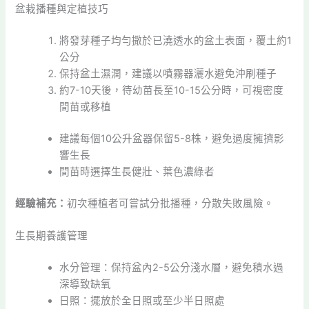
盆栽播種與定植技巧
將發芽種子均勻撒於已澆透水的盆土表面，覆土約1
公分
保持盆土濕潤，建議以噴霧器灑水避免沖刷種子
約7-10天後，待幼苗長至10-15公分時，可視密度
間苗或移植
建議每個10公升盆器保留5-8株，避免過度擁擠影
響生長
間苗時選擇生長健壯、葉色濃綠者
經驗補充：
初次種植者可嘗試分批播種，分散失敗風險。
生長期養護管理
水分管理：保持盆內2-5公分淺水層，避免積水過
深導致缺氧
日照：擺放於全日照或至少半日照處