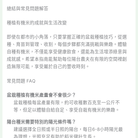
總結與常見問題解答
種植有機米的成就與生活改變
即使在都市的小角落，只要掌握正確的盆栽種植技巧，從選
種、育苗到管理、收割，每個步驟都充滿挑戰與樂趣。體驗
自種有機米，不僅能享受健康飲食，還能為生活增添綠意與
成就感。希望本指南能幫助每位陽台農夫在有限的空間裡創
造無限可能，享受屬於自己的豐收時刻。
常見問題 FAQ
盆栽種植有機米產量會不會很少？
盆栽種植每盆產量有限，約可收穫數百克至一公斤不
等，但足以體驗自給自足、享受自栽有機米的樂趣。
陽台種米需要特別的陽光條件嗎？
建議選擇全日照或半日照的陽台，每日6-8小時陽光最
為理想，光照充足有助於稻米健壯生長。