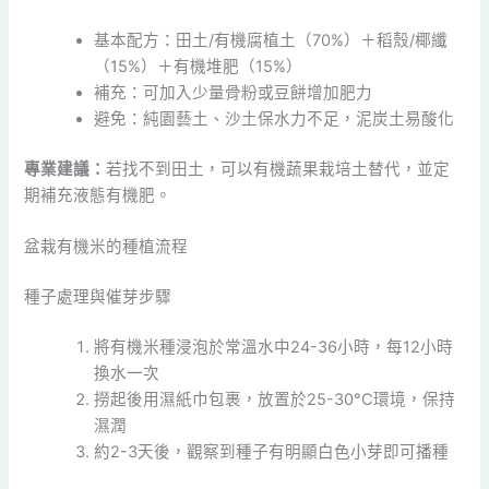
基本配方：田土/有機腐植土（70%）＋稻殼/椰纖
（15%）＋有機堆肥（15%）
補充：可加入少量骨粉或豆餅增加肥力
避免：純園藝土、沙土保水力不足，泥炭土易酸化
專業建議：
若找不到田土，可以有機蔬果栽培土替代，並定
期補充液態有機肥。
盆栽有機米的種植流程
種子處理與催芽步驟
將有機米種浸泡於常溫水中24-36小時，每12小時
換水一次
撈起後用濕紙巾包裹，放置於25-30°C環境，保持
濕潤
約2-3天後，觀察到種子有明顯白色小芽即可播種