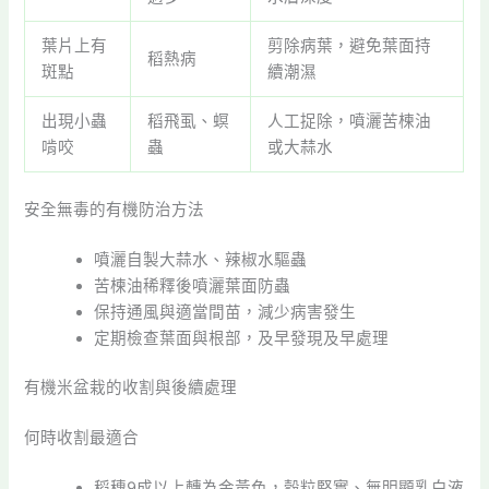
葉片上有
剪除病葉，避免葉面持
稻熱病
斑點
續潮濕
出現小蟲
稻飛虱、螟
人工捉除，噴灑苦楝油
啃咬
蟲
或大蒜水
安全無毒的有機防治方法
噴灑自製大蒜水、辣椒水驅蟲
苦楝油稀釋後噴灑葉面防蟲
保持通風與適當間苗，減少病害發生
定期檢查葉面與根部，及早發現及早處理
有機米盆栽的收割與後續處理
何時收割最適合
稻穗9成以上轉為金黃色，穀粒堅實、無明顯乳白液