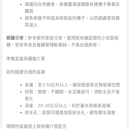
建議向在地農會、有機農場或網路有機種子專賣店
購買
避免來路不明或未經檢疫的種子，以防病蟲害與雜
質混入
經驗分享：
許多都市家庭分享，選用經有機認證的小包裝稻
種，發芽率高且後續管理較單純，不易出現病害。
準備盆栽與種植介質
如何挑選合適的盆器
容量：至少10公升以上，確保根部有足夠發展空間
材質：塑膠、不鏽鋼、水泥桶皆可，須耐水且不易
老化
深度：20-30公分以上，利於蓄水與根系發展
排水孔：底部可適度加裝排水孔，避免積水腐根
理想的盆栽用土與有機介質配方