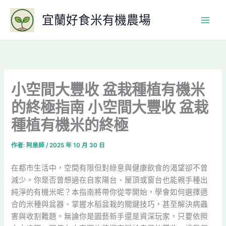
跳
宜蘭好食米有機農場
至
主
要
內
容
小空間大豐收 盆栽種植有機米
的終極指南 小空間大豐收 盆栽
種植有機米的終極
作者:
阿泉師
/
2025 年 10 月 30 日
在都市生活中，空間有限但對綠意與健康飲食的渴望卻不曾
減少。你是否曾想過在自家陽台、屋頂或窗台也能親手種出
純淨的有機米呢？本指南將帶你從零開始，學會如何選擇適
合的米種與盆器、掌握水稻盆栽的關鍵技巧，甚至解決病蟲
害與收割難題。無論你是園藝新手還是資深玩家，只要依照