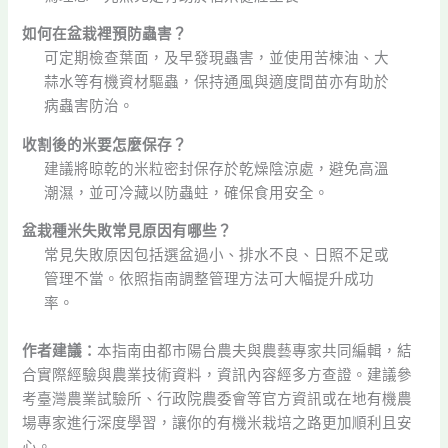
如何在盆栽裡預防蟲害？
可定期檢查葉面，及早發現蟲害，並使用苦楝油、大
蒜水等有機資材驅蟲，保持通風與適度間苗亦有助於
病蟲害防治。
收割後的米要怎麼保存？
建議將晾乾的米粒密封保存於乾燥陰涼處，避免高溫
潮濕，並可冷藏以防蟲蛀，確保食用安全。
盆栽種米失敗常見原因有哪些？
常見失敗原因包括選盆過小、排水不良、日照不足或
管理不當。依照指南調整管理方法可大幅提升成功
率。
作者建議：
本指南由都市陽台農夫與農藝專家共同編輯，結
合實際經驗與農業技術資料，資訊內容經多方查證。建議參
考臺灣農業試驗所、行政院農委會等官方資訊或在地有機農
場專家進行深度學習，讓你的有機米栽培之路更加順利且安
心。