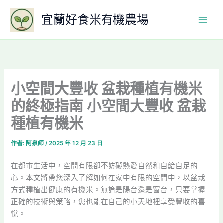
跳
宜蘭好食米有機農場
至
主
要
內
容
小空間大豐收 盆栽種植有機米
的終極指南 小空間大豐收 盆栽
種植有機米
作者:
阿泉師
/
2025 年 12 月 23 日
在都市生活中，空間有限卻不妨礙熱愛自然和自給自足的
心。本文將帶您深入了解如何在家中有限的空間中，以盆栽
方式種植出健康的有機米。無論是陽台還是窗台，只要掌握
正確的技術與策略，您也能在自己的小天地裡享受豐收的喜
悅。