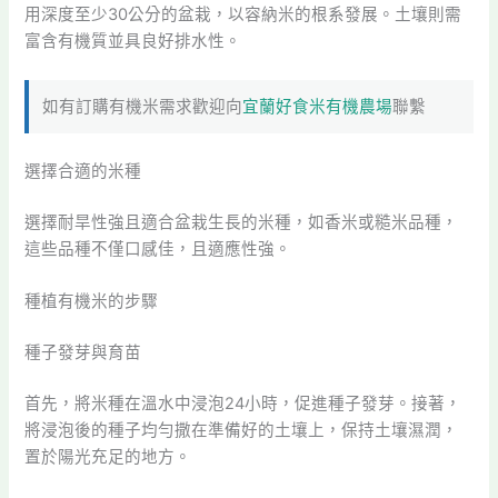
用深度至少30公分的盆栽，以容納米的根系發展。土壤則需
富含有機質並具良好排水性。
如有訂購有機米需求歡迎向
宜蘭好食米有機農場
聯繫
選擇合適的米種
選擇耐旱性強且適合盆栽生長的米種，如香米或糙米品種，
這些品種不僅口感佳，且適應性強。
種植有機米的步驟
種子發芽與育苗
首先，將米種在溫水中浸泡24小時，促進種子發芽。接著，
將浸泡後的種子均勻撒在準備好的土壤上，保持土壤濕潤，
置於陽光充足的地方。