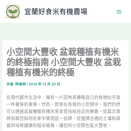
跳
宜蘭好食米有機農場
至
主
要
內
容
小空間大豐收 盆栽種植有機米
的終極指南 小空間大豐收 盆栽
種植有機米的終極
作者:
阿泉師
/
2025 年 12 月 20 日
在現代都市生活中，擁有一片田地來種植自己的食物似乎是
一件奢侈的事情。然而，即使在有限的小空間中，我們仍然
可以通過盆栽種植有機米來享受自給自足的樂趣。這篇文章
將指導您如何在家中實現這一目標，從選擇合適的土壤和容
器到培育健康的稻米植株，讓您的小空間也能大豐收。