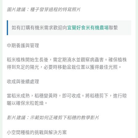
圖片建議：種子發芽過程的特寫照片
如有訂購有機米需求歡迎向
宜蘭好食米有機農場
聯繫
中期養護與管理
稻米植株開始生長後，需定期澆水並觀察病蟲害。確保植株
得到充足的陽光，必要時移動盆栽位置以獲得最佳光照。
收成與後續處理
當稻米成熟，稻穗變黃時，即可收成。將稻穗剪下，進行晾
曬以確保米粒乾燥。
影片建議：示範如何正確剪下稻穗的教學影片
小空間種植的挑戰與解決方案