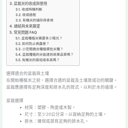
盆栽米的收成與使用
收成時機判斷
收成過程
有機米的儲存與食用
總結與未來展望
常見問題 FAQ
盆栽種植米需要多少陽光？
如何防止病蟲害？
小空間適合種植哪些米種？
盆栽種植的米能達到商業品質嗎？
有機米的栽培成本高嗎？
選擇適合的盆栽與土壤
在開始種植米之前，選擇合適的盆栽及土壤是成功的關鍵。
盆栽應選擇有足夠深度和排水孔的款式，以利於水的循環。
盆栽選擇
材質：塑膠、陶瓷或木製。
尺寸：至少20公分深，以容納足夠的土壤。
排水：確保底部有足夠的排水孔。