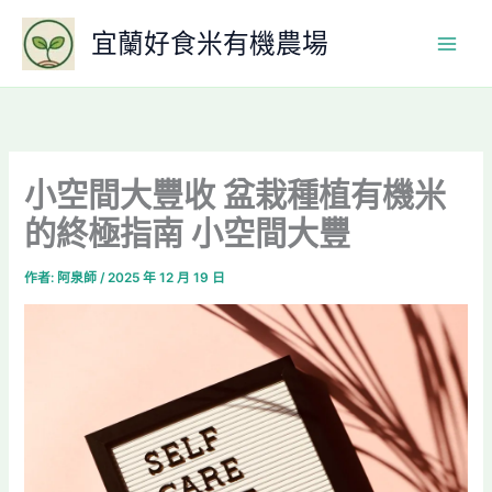
跳
宜蘭好食米有機農場
至
主
要
內
容
小空間大豐收 盆栽種植有機米
的終極指南 小空間大豐
作者:
阿泉師
/
2025 年 12 月 19 日