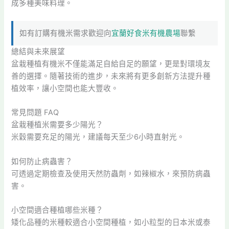
成多種美味料理。
如有訂購有機米需求歡迎向
宜蘭好食米有機農場
聯繫
總結與未來展望
盆栽種植有機米不僅能滿足自給自足的願望，更是對環境友
善的選擇。隨著技術的進步，未來將有更多創新方法提升種
植效率，讓小空間也能大豐收。
常見問題 FAQ
盆栽種植米需要多少陽光？
米穀需要充足的陽光，建議每天至少6小時直射光。
如何防止病蟲害？
可透過定期檢查及使用天然防蟲劑，如辣椒水，來預防病蟲
害。
小空間適合種植哪些米種？
矮化品種的米種較適合小空間種植，如小粒型的日本米或泰