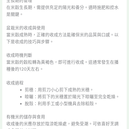
生長期的管理
在米穀生長期，需提供充足的陽光和養分。適時施肥和控水
是關鍵。
盆栽米的收成與使用
當米穀成熟時，正確的收成方法能確保米的品質與口感。以
下是收成的技巧與步驟。
收成時機判斷
當米穀的穀粒轉為黃褐色，即可進行收成。這通常發生在播
種後的120天左右。
收成過程
剪穗：用剪刀小心剪下成熟的米穗。
晾曬：將剪下的米穗置於陽光下晾曬至完全乾燥。
脫殼：利用手工或小型機具去除稻殼。
有機米的儲存與食用
收成後的米應存放於陰涼乾燥處，避免受潮。可依喜好烹調