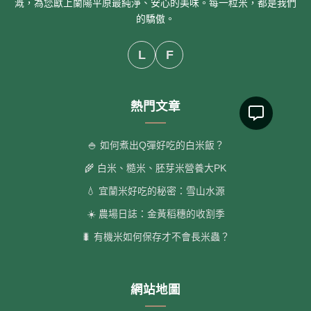
溉，為您獻上蘭陽平原最純淨、安心的美味。每一粒米，都是我們
的驕傲。
L
F
熱門文章
🍚 如何煮出Q彈好吃的白米飯？
🌾 白米、糙米、胚芽米營養大PK
💧 宜蘭米好吃的秘密：雪山水源
☀️ 農場日誌：金黃稻穗的收割季
🐛 有機米如何保存才不會長米蟲？
網站地圖