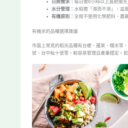
日照需求：
每日需6小時以上直射陽光
水分管理：
水稻需「濕而不澇」，盆
有機原則：
全程不使用化學肥料、農
有機米的品種選擇建議
市面上常見的稻米品種有台梗、蓬萊、糯米等，
號、台中秈十號等，較容易管理且產量穩定。若