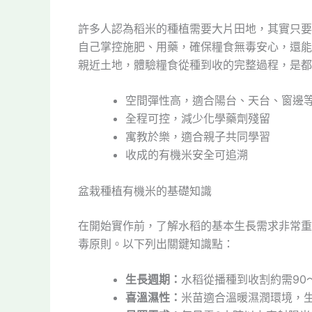
許多人認為稻米的種植需要大片田地，其實只要
自己掌控施肥、用藥，確保糧食無毒安心，還能
親近土地，體驗糧食從種到收的完整過程，是都
空間彈性高，適合陽台、天台、窗邊
全程可控，減少化學藥劑殘留
寓教於樂，適合親子共同學習
收成的有機米安全可追溯
盆栽種植有機米的基礎知識
在開始實作前，了解水稻的基本生長需求非常重
毒原則。以下列出關鍵知識點：
生長週期：
水稻從播種到收割約需90～
喜溫濕性：
米苗適合溫暖濕潤環境，生長