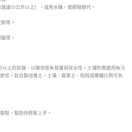
建議15公升以上），或用水桶、塑膠箱替代。
豆餅等。
標籤等。
公分以上的容器，以確保根系發展與保水性。土壤則應選用無污
更佳。若自製培養土，土壤、腐葉土、稻殼或椰纖比例可為
要點，幫助你輕鬆上手。