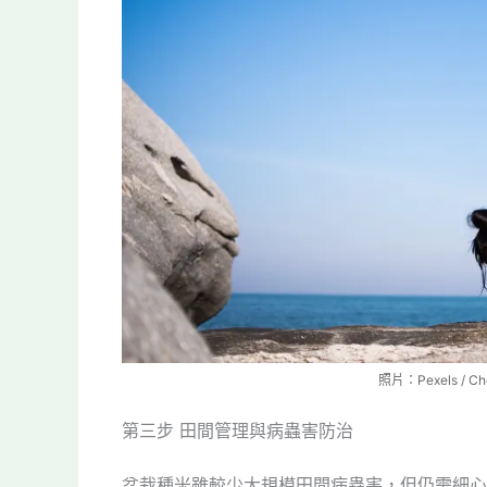
照片：Pexels / C
第三步 田間管理與病蟲害防治
盆栽種米雖較少大規模田間病蟲害，但仍需細心