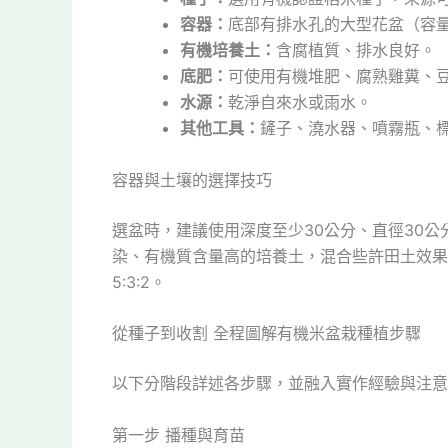
容器：
底部有排水孔的大型花盆（容量
有機培養土：
含腐植質、排水良好。
底肥：
可使用有機堆肥、腐熟雞糞、
水源：
乾淨自來水或雨水。
其他工具：
鏟子、澆水器、噴霧瓶、
容器與土壤的選擇技巧
選盆時，建議使用深度至少30公分、直徑30
染、有機質含量高的培養土，混合些許田土效果
5:3:2。
從種子到收割 全程圖解有機米盆栽種植步驟
以下分階段詳述各步驟，並融入實作經驗與注意
第一步 播種與育苗