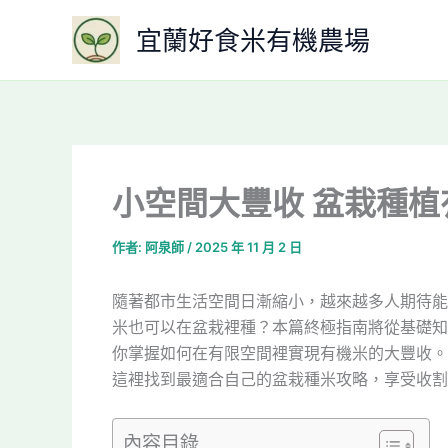
跳
宜蘭好食米有機農場
至
主
要
內
容
小空間大豐收 盆栽種
作者:
阿泉師
/
2025 年 11 月 2 日
隨著都市生活空間日漸縮小，越來越多人期待能
米也可以在盆栽裡種？本篇終極指南將從基礎知
你掌握如何在有限空間裡實現有機米的大豐收。
這裡找到最適合自己的盆栽種米攻略，享受收割
內容目錄