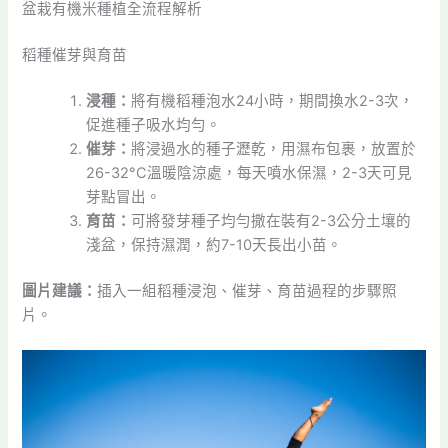
盆栽有機米種植全流程解析
稻種催芽與育苗
浸種：
將有機稻種泡水24小時，期間換水2-3次，
促進種子吸水均勻。
催芽：
將浸過水的種子瀝乾，用濕布包裹，放置於
26-32°C溫暖陰涼處，每天噴水保濕，2-3天可見
芽點冒出。
育苗：
可將發芽種子均勻撒在裝有2-3公分土壤的
淺盆，保持濕潤，約7-10天長出小苗。
圖片建議：
插入一組稻種浸泡、催芽、育苗過程的步驟照
片。