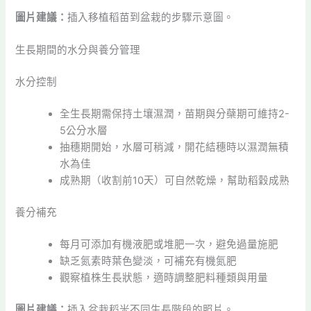
圖片建議：
插入移植稻苗到盆栽的步驟示意圖。
生長期間的水分與養分管理
水分控制
全生長期需保持土壤濕潤，苗期與分蘗期可維持2-
5公分水層
抽穗期開始，水層可稍減，開花結穗時以濕潤無積
水為佳
成熟期（收割前10天）可自然乾燥，幫助稻穀成熟
養分補充
每月可添加有機液肥或堆肥一次，避免過量施肥
缺乏氮素時葉色變淡，可補充有機氮肥
觀察植株生長狀態，適時調整肥料種類與用量
圖片建議：
插入盆栽稻米不同生長階段的照片。