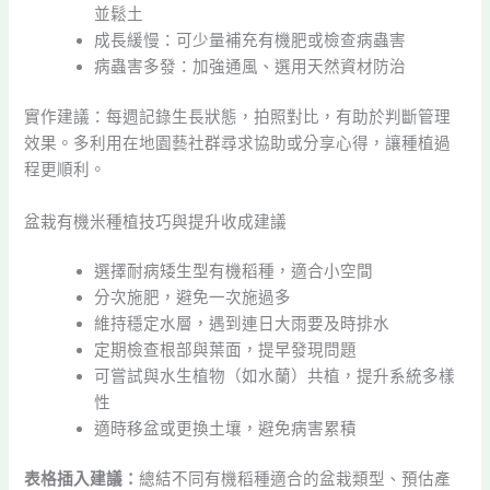
並鬆土
成長緩慢：可少量補充有機肥或檢查病蟲害
病蟲害多發：加強通風、選用天然資材防治
實作建議：每週記錄生長狀態，拍照對比，有助於判斷管理
效果。多利用在地園藝社群尋求協助或分享心得，讓種植過
程更順利。
盆栽有機米種植技巧與提升收成建議
選擇耐病矮生型有機稻種，適合小空間
分次施肥，避免一次施過多
維持穩定水層，遇到連日大雨要及時排水
定期檢查根部與葉面，提早發現問題
可嘗試與水生植物（如水蘭）共植，提升系統多樣
性
適時移盆或更換土壤，避免病害累積
表格插入建議：
總結不同有機稻種適合的盆栽類型、預估產