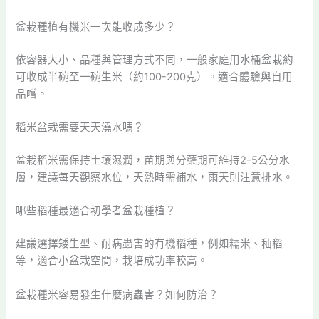
盆栽種植有機米一次能收成多少？
依容器大小、品種與管理方式不同，一般家庭用水桶盆栽約
可收成半碗至一碗生米（約100-200克）。適合體驗與自用
品嚐。
稻米盆栽需要天天澆水嗎？
盆栽稻米需保持土壤濕潤，苗期與分蘗期可維持2-5公分水
層，建議每天觀察水位，天熱時需補水，雨天則注意排水。
哪些稻種最適合初學者盆栽種植？
建議選擇矮生型、耐病蟲害的有機稻種，例如糯米、秈稻
等，適合小盆栽空間，栽培成功率較高。
盆栽種米容易發生什麼病蟲害？如何防治？