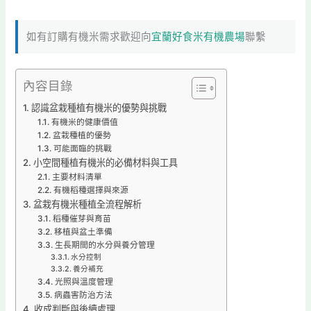
如有訂購有機米需求歡迎向
宜蘭好食米有機農場
聯繫
內容目錄
認識盆栽種植有機米的優勢與挑戰
有機米的健康價值
盆栽種植的優勢
可能面臨的挑戰
小空間種植有機米的必備材料與工具
主要材料清單
有機稻種選擇與來源
盆栽有機米種植全流程解析
稻種催芽與育苗
移植與盆土準備
生長期間的水分與養分管理
水分控制
養分補充
光照與溫度管理
病蟲害防治方法
收成判斷與後續處理