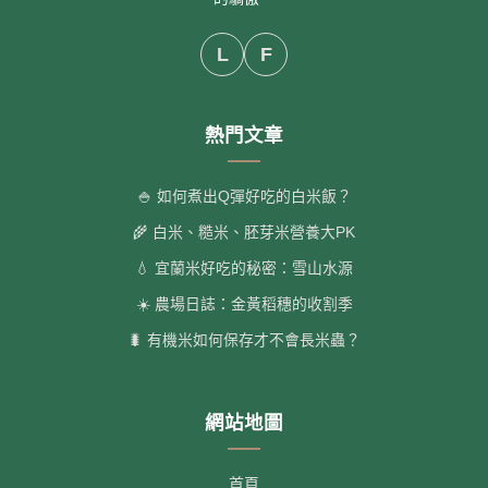
L
F
熱門文章
🍚 如何煮出Q彈好吃的白米飯？
🌾 白米、糙米、胚芽米營養大PK
💧 宜蘭米好吃的秘密：雪山水源
☀️ 農場日誌：金黃稻穗的收割季
🐛 有機米如何保存才不會長米蟲？
網站地圖
首頁