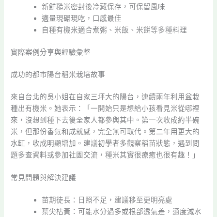
新鮮糙米密封後冷藏保存，可保留風味
適量現碾現吃，口感最佳
自種有機米適合煮粥、米飯、米餅等多種料理
實際案例分享與經驗彙整
成功的都市陽台稻米栽培故事
來自台北的吳小姐在自家三坪大的陽台，連續兩年利用盆栽
種出有機米。她表示：「一開始只是想給小孩看見米從哪裡
來，沒想到種下去後全家人都參與其中。第一次收成約半碗
米，但那份香氣和成就感，完全無可取代。第二年用更大的
水缸，收成明顯增加。建議初學者多觀察稻苗狀態，遇到問
題多查資料或參加社團交流，種米其實很療癒也很有趣！」
常見問題與解決建議
苗期徒長：日照不足，建議移至更明亮處
葉尖枯黃：可能水分過多或根部透氣差，適度減水