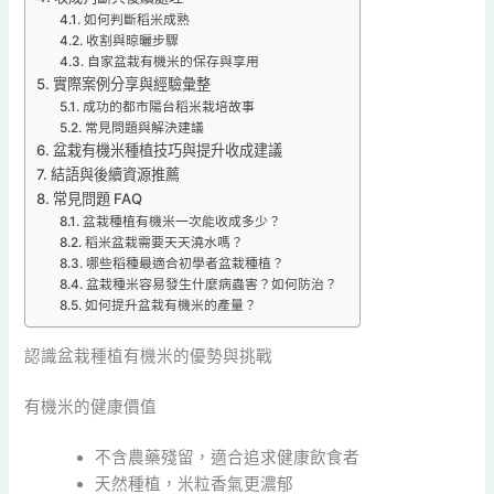
如何判斷稻米成熟
收割與晾曬步驟
自家盆栽有機米的保存與享用
實際案例分享與經驗彙整
成功的都市陽台稻米栽培故事
常見問題與解決建議
盆栽有機米種植技巧與提升收成建議
結語與後續資源推薦
常見問題 FAQ
盆栽種植有機米一次能收成多少？
稻米盆栽需要天天澆水嗎？
哪些稻種最適合初學者盆栽種植？
盆栽種米容易發生什麼病蟲害？如何防治？
如何提升盆栽有機米的產量？
認識盆栽種植有機米的優勢與挑戰
有機米的健康價值
不含農藥殘留，適合追求健康飲食者
天然種植，米粒香氣更濃郁