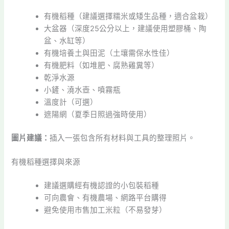
有機稻種（建議選擇糯米或矮生品種，適合盆栽）
大盆器（深度25公分以上，建議使用塑膠桶、陶
盆、水缸等）
有機培養土與田泥（土壤需保水性佳）
有機肥料（如堆肥、腐熟雞糞等）
乾淨水源
小鏟、澆水壺、噴霧瓶
溫度計（可選）
遮陽網（夏季日照過強時使用）
圖片建議：
插入一張包含所有材料與工具的整理照片。
有機稻種選擇與來源
建議選購經有機認證的小包裝稻種
可向農會、有機農場、網路平台購得
避免使用市售加工米粒（不易發芽）