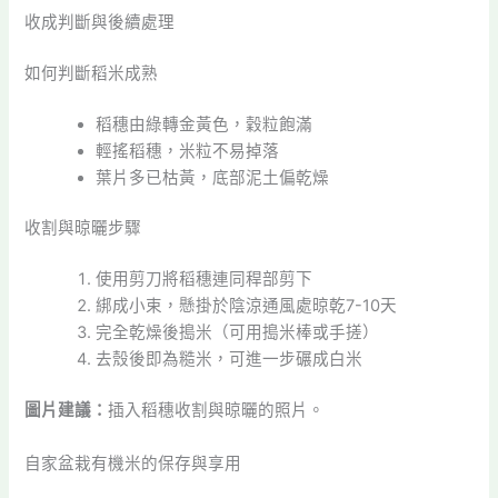
收成判斷與後續處理
如何判斷稻米成熟
稻穗由綠轉金黃色，穀粒飽滿
輕搖稻穗，米粒不易掉落
葉片多已枯黃，底部泥土偏乾燥
收割與晾曬步驟
使用剪刀將稻穗連同稈部剪下
綁成小束，懸掛於陰涼通風處晾乾7-10天
完全乾燥後搗米（可用搗米棒或手搓）
去殼後即為糙米，可進一步碾成白米
圖片建議：
插入稻穗收割與晾曬的照片。
自家盆栽有機米的保存與享用