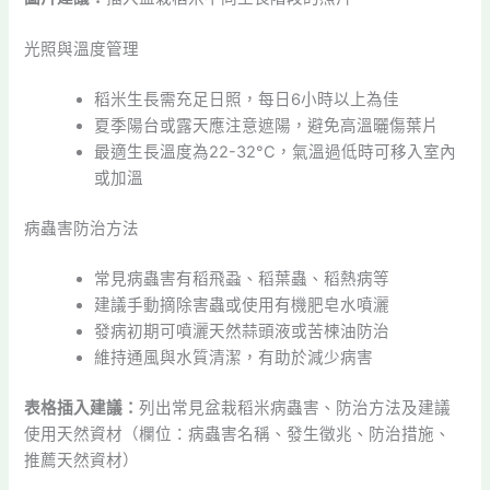
光照與溫度管理
稻米生長需充足日照，每日6小時以上為佳
夏季陽台或露天應注意遮陽，避免高溫曬傷葉片
最適生長溫度為22-32°C，氣溫過低時可移入室內
或加溫
病蟲害防治方法
常見病蟲害有稻飛蝨、稻葉蟲、稻熱病等
建議手動摘除害蟲或使用有機肥皂水噴灑
發病初期可噴灑天然蒜頭液或苦楝油防治
維持通風與水質清潔，有助於減少病害
表格插入建議：
列出常見盆栽稻米病蟲害、防治方法及建議
使用天然資材（欄位：病蟲害名稱、發生徵兆、防治措施、
推薦天然資材）