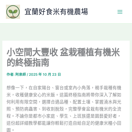
跳
宜蘭好食米有機農場
至
主
要
內
容
小空間大豐收 盆栽種植有機米
的終極指南
作者:
阿泉師
/
2025 年 10 月 23 日
想像一下，在自家陽台、窗台或室內小角落，親手栽種有機
米，收穫健康安心的米飯。這篇終極指南將帶你深入了解如
何利用有限空間，選擇合適品種、配置土壤、掌握澆水與光
照、預防病蟲害、到收割脫殼，完整學會盆栽有機米的全流
程。不論你是都市小家庭、學生、上班族還是園藝愛好者，
這份超詳細教學都能讓你輕鬆打造自給自足的健康米糧小田
園。