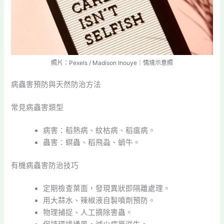
照片：Pexels / Madison Inouye｜情境示意照
病蟲害預防與天然防治方法
常見病蟲害類型
病害：稻熱病、紋枯病、稻瘟病。
蟲害：螟蟲、稻飛蝨、蝸牛。
有機病蟲害防治技巧
定期檢查葉面，發現異狀即隔離處理。
用大蒜水、辣椒液自製噴劑預防。
物理捕捉、人工摘除害蟲。