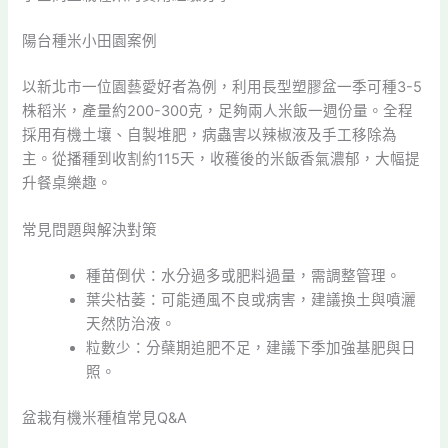
陽台種米小田園案例
以新北市一位園藝愛好者為例，利用長型塑膠盆一季可種3-5
株稻米，產量約200-300克，足夠兩人米飯一週份量。全程
採用有機土壤、自製堆肥，病蟲害以辣椒液及手工移除為
主。從播種到收割約115天，收穫後的米飯香氣濃郁，大幅提
升餐桌樂趣。
常見問題與解決對策
種苗倒伏：水分過多或肥料過量，需調整管理。
葉尖枯萎：可能通風不良或病害，建議換土與噴灑
天然防治液。
粒數少：分蘗期追肥不足，建議下季加強基肥與日
照。
盆栽有機米種植常見Q&A