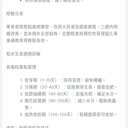
保持環境通風，減少病原滋生。
經驗分享
筆者曾經歷稻瘟病爆發，改用大蒜液及適度通風，三週內明
顯改善，並未損失全部稻株。定期檢查與預防性管理遠比事
後補救來得輕鬆有效。
稻米生長週期詳解
各階段重點管理
發芽期（7-10天）：保持濕潤，避免曝曬。
分蘗期（20-40天）：促進側芽生長，適度追肥。
拔節抽穗期（40-80天）：加強光照、補足水分。
開花結實期（80-100天）：減少水分，觀察病蟲
害。
成熟收割期（100-120天）：稻穗變黃即可收割。