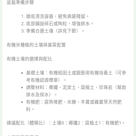
盆栽準備步驟
徹底清洗容器，避免病菌殘留。
底部鋪設碎石或陶粒，增強排水。
準備合適土壤（詳見下節）。
有機米種植的土壤與基質配置
有機土壤的選擇與配比
基礎土壤：有機稻田土或園藝用有機培養土（可參
考有機認證標章）。
調整材料：椰纖、泥炭土、腐植土、珍珠岩（幫助
排水及保水）。
有機肥：腐熟堆肥、米糠、羊糞或雞糞等天然肥
料。
建議配比（體積比）：土壤6：椰纖2：腐植土1：有機肥1。