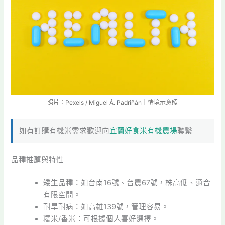
照片：Pexels / Miguel Á. Padriñán｜情境示意照
如有訂購有機米需求歡迎向
宜蘭好食米有機農場
聯繫
品種推薦與特性
矮生品種：如台南16號、台農67號，株高低、適合
有限空間。
耐旱耐病：如高雄139號，管理容易。
糯米/香米：可根據個人喜好選擇。