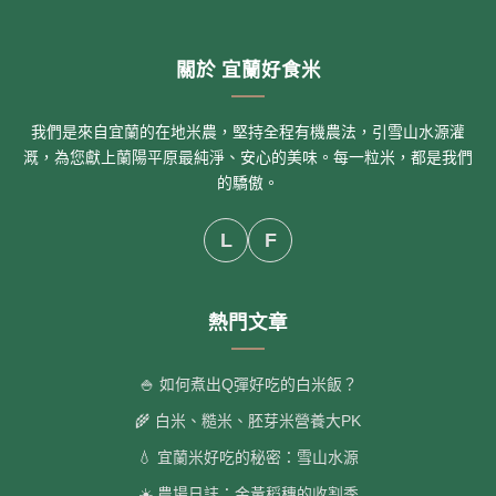
關於 宜蘭好食米
我們是來自宜蘭的在地米農，堅持全程有機農法，引雪山水源灌
溉，為您獻上蘭陽平原最純淨、安心的美味。每一粒米，都是我們
的驕傲。
L
F
熱門文章
🍚 如何煮出Q彈好吃的白米飯？
🌾 白米、糙米、胚芽米營養大PK
💧 宜蘭米好吃的秘密：雪山水源
☀️ 農場日誌：金黃稻穗的收割季