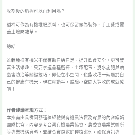
收割後的稻桿可以再利用嗎？
稻桿可作為有機堆肥原料，也可保留做為裝飾、手工藝或覆
蓋土壤防雜草。
總結
盆栽種植有機米不僅有助自給自足、提升飲食安全，更可豐
富生活樂趣。只要掌握品種選擇、土壤配置、澆水施肥與病
蟲害防治等關鍵技巧，即使在小空間，也能收穫一碗屬於自
己的健康有機米。現在就動手，體驗小空間大豐收的成就感
吧！
作者建議呈現方式：
本指南由具備園藝種植經驗與有機農法實務背景的內容編輯
團隊撰寫，內容參考台灣有機農業協會、農委會農業試驗所
等專業機構資料，並結合實際家庭種植案例，確保資訊專