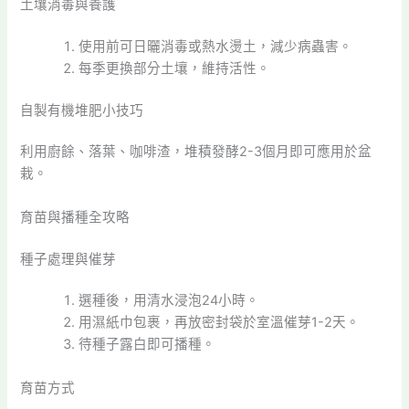
土壤消毒與養護
使用前可日曬消毒或熱水燙土，減少病蟲害。
每季更換部分土壤，維持活性。
自製有機堆肥小技巧
利用廚餘、落葉、咖啡渣，堆積發酵2-3個月即可應用於盆
栽。
育苗與播種全攻略
種子處理與催芽
選種後，用清水浸泡24小時。
用濕紙巾包裹，再放密封袋於室溫催芽1-2天。
待種子露白即可播種。
育苗方式