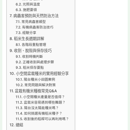
光照與溫度
施肥要領
病蟲害預防與天然防治方法
常見病蟲害類型
有機病蟲害防治技巧
經驗分享
稻米生長週期詳解
各階段重點管理
收割、脫殼與保存技巧
收割時機判斷
正確收割與處理步驟
稻米保存要點
小空間盆栽種米的實用經驗分享
陽台種米小田園案例
常見問題與解決對策
盆栽有機米種植常見Q&A
小空間種米產量是否值得？
盆栽米容易遇到哪些難題？
陽台沒太陽能種米嗎？
如何挑選有機稻米種子？
收割後的稻桿可以再利用嗎？
總結