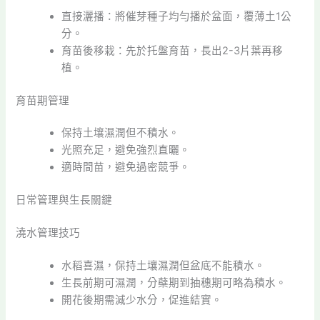
直接灑播：將催芽種子均勻播於盆面，覆薄土1公
分。
育苗後移栽：先於托盤育苗，長出2-3片葉再移
植。
育苗期管理
保持土壤濕潤但不積水。
光照充足，避免強烈直曬。
適時間苗，避免過密競爭。
日常管理與生長關鍵
澆水管理技巧
水稻喜濕，保持土壤濕潤但盆底不能積水。
生長前期可濕潤，分蘗期到抽穗期可略為積水。
開花後期需減少水分，促進結實。