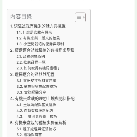
內容目錄
認識盆栽有機米的魅力與挑戰
什麼是盆栽有機米
有機米與一般米的差異
小空間栽培的優勢與限制
精選適合盆栽種植的有機稻米品種
品種選擇原則
推薦品種一覽
如何取得有機認證種子
選擇適合的盆器與配置
盆器尺寸與材質建議
單株與多株配置技巧
實務經驗分享
有機米盆栽的理想土壤與肥料搭配
土壤調配與基質選擇
自製有機肥料配方
土壤消毒與養土技巧
有機米盆栽的種植步驟全解析
種子處理與催芽技巧
播種與育苗