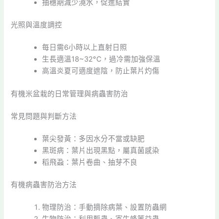
抽穗期減少澆水，促進結實
光照與溫度調控
每日需6小時以上直射日照
生長適溫18~32°C，過冷需加強保溫
高溫炎夏可適度遮陰，防止葉片灼傷
有機米盆栽的日常管理與病蟲害防治
常見問題與判斷方法
葉尖發黃：多因水分不當或缺肥
黑斑病：葉片出現黑點，屬真菌感染
稻飛蝨：葉片卷曲、抽芽不良
有機病蟲害防治方法
物理防治：手動摘除病葉、設置防蟲網
生物防治：利用瓢蟲、寄生蜂等益蟲