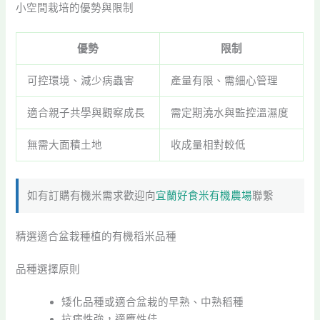
小空間栽培的優勢與限制
優勢
限制
可控環境、減少病蟲害
產量有限、需細心管理
適合親子共學與觀察成長
需定期澆水與監控溫濕度
無需大面積土地
收成量相對較低
如有訂購有機米需求歡迎向
宜蘭好食米有機農場
聯繫
精選適合盆栽種植的有機稻米品種
品種選擇原則
矮化品種或適合盆栽的早熟、中熟稻種
抗病性強，適應性佳