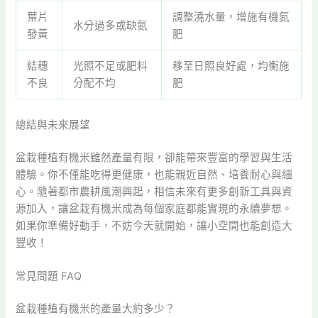
葉片
調整澆水量，增施有機氮
水分過多或缺氮
發黃
肥
結穗
光照不足或肥料
移至日照良好處，均衡施
不良
分配不均
肥
總結與未來展望
盆栽種植有機米雖然產量有限，卻能帶來豐富的學習與生活
體驗。你不僅能吃得更健康，也能親近自然、培養耐心與細
心。隨著都市農耕風潮興起，相信未來有更多創新工具與資
源加入，讓盆栽有機米成為每個家庭都能實現的永續夢想。
如果你準備好動手，不妨今天就開始，讓小空間也能創造大
豐收！
常見問題 FAQ
盆栽種植有機米的產量大約多少？