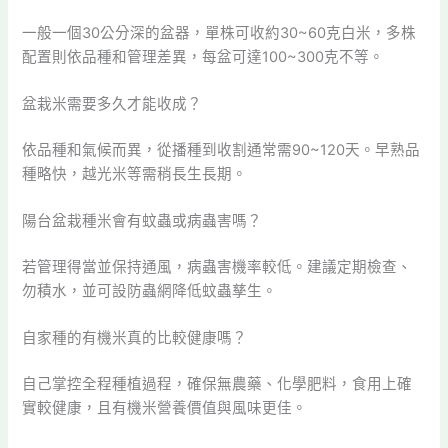
一般一個30公分深的盆器，單株可收約30~60克白米，多株
配置則依品種和管理差異，每盆可達100~300克不等。
盆栽米需要多久才能收成？
依品種和氣候而異，從播種到收割通常需90~120天。早熟品
種略快，越光米等需稍長生長期。
陽台盆栽種米會有蚊蟲或病蟲害嗎？
若管理得當並保持通風，病蟲害機率較低。建議定期檢查、
勿積水，並可設防蟲網降低蚊蟲孳生。
自家種的有機米真的比較健康嗎？
自己掌控全程種植過程，確保無農藥、化學肥料，食用上確
實較健康，且有機米營養價值與風味更佳。