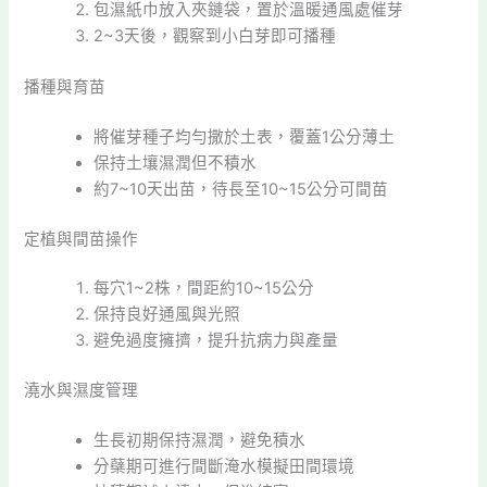
包濕紙巾放入夾鏈袋，置於溫暖通風處催芽
2~3天後，觀察到小白芽即可播種
播種與育苗
將催芽種子均勻撒於土表，覆蓋1公分薄土
保持土壤濕潤但不積水
約7~10天出苗，待長至10~15公分可間苗
定植與間苗操作
每穴1~2株，間距約10~15公分
保持良好通風與光照
避免過度擁擠，提升抗病力與產量
澆水與濕度管理
生長初期保持濕潤，避免積水
分蘗期可進行間斷淹水模擬田間環境