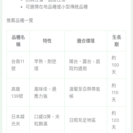
可選擇在地品種或小型傳統品種
推薦品種一覽
品種名
生長
特性
適合環境
稱
期
約
台南11
早熟、耐逆
陽台、露台、庭
100
號
境
院均適用
天
約
高雄
風味佳、適
溫暖至亞熱帶氣
110
139號
應力強
候
天
約
日本越
口感Q彈、米
日照充足地區
120
光米
粒飽滿
天