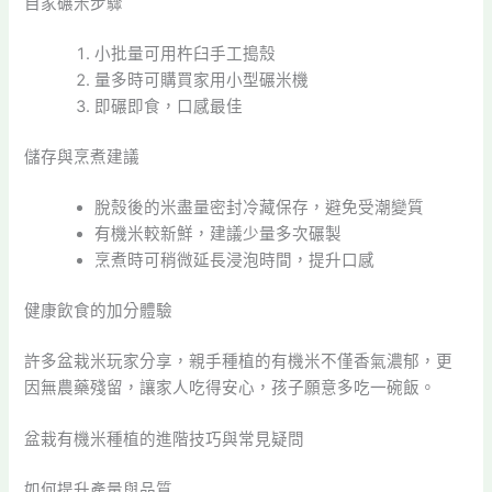
自家碾米步驟
小批量可用杵臼手工搗殼
量多時可購買家用小型碾米機
即碾即食，口感最佳
儲存與烹煮建議
脫殼後的米盡量密封冷藏保存，避免受潮變質
有機米較新鮮，建議少量多次碾製
烹煮時可稍微延長浸泡時間，提升口感
健康飲食的加分體驗
許多盆栽米玩家分享，親手種植的有機米不僅香氣濃郁，更
因無農藥殘留，讓家人吃得安心，孩子願意多吃一碗飯。
盆栽有機米種植的進階技巧與常見疑問
如何提升產量與品質