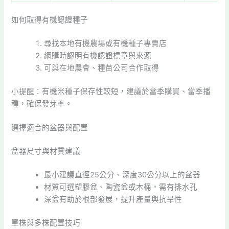
如何取得有機認證種子
尋找本地有機農場或有機種子專賣店
網購時認明有機認證標章與來源
可與在地農會、種苗公司合作取得
小提醒：有機米種子保存性較短，建議於當季購買、當季播
種，確保發芽率。
選擇適合的盆器與配置
盆器尺寸與材質建議
最小建議直徑25公分、深度30公分以上的盆器
材質可選塑膠盆、陶瓷盆或木桶，需有排水孔
深盆有助於根部發展，提升產量與抗旱性
單株與多株配置技巧