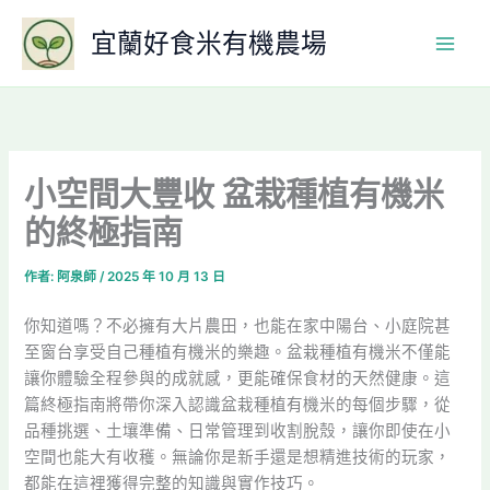
跳
宜蘭好食米有機農場
至
主
要
內
容
小空間大豐收 盆栽種植有機米
的終極指南
作者:
阿泉師
/
2025 年 10 月 13 日
你知道嗎？不必擁有大片農田，也能在家中陽台、小庭院甚
至窗台享受自己種植有機米的樂趣。盆栽種植有機米不僅能
讓你體驗全程參與的成就感，更能確保食材的天然健康。這
篇終極指南將帶你深入認識盆栽種植有機米的每個步驟，從
品種挑選、土壤準備、日常管理到收割脫殼，讓你即使在小
空間也能大有收穫。無論你是新手還是想精進技術的玩家，
都能在這裡獲得完整的知識與實作技巧。