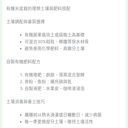
有機米盆栽的理想土壤與肥料搭配
土壤調配與基質選擇
有機蔬果栽培土或腐植土為基礎
可混合30%稻殼、椰纖等保水材質
避免使用化學肥料、高鹽分土壤
自製有機肥料配方
有機堆肥：廚餘、落葉混合發酵
骨粉、魚粉：補充磷與氮
自製液肥：水果皮、咖啡渣浸泡
土壤消毒與養土技巧
播種前以熱水澆灌或日曬數日，減少病菌
每一季更換部分土壤，維持土壤活性