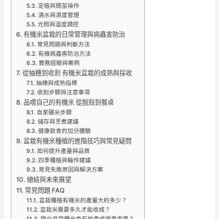
定植與間苗操作
澆水與濕度管理
光照與溫度調控
有機米盆栽的日常管理與病蟲害防治
常見問題與判斷方法
有機病蟲害防治方法
實務經驗與案例
從抽穗到收割 有機米盆栽的成熟與採收
抽穗與成熟指標
收割步驟與注意事項
品嚐自己的有機米 從脫殼到餐桌
自家碾米步驟
儲存與烹煮建議
健康飲食的加分體驗
盆栽有機米種植的進階技巧與常見疑問
如何提升產量與品質
四季種植與輪作建議
常見失敗原因與解決方案
總結與未來展望
常見問題 FAQ
盆栽種植有機米的產量大約多少？
盆栽米需要多久才能收成？
陽台盆栽種米會有蚊蟲或病蟲害嗎？