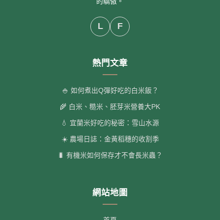
的驕傲。
L
F
熱門文章
🍚 如何煮出Q彈好吃的白米飯？
🌾 白米、糙米、胚芽米營養大PK
💧 宜蘭米好吃的秘密：雪山水源
☀️ 農場日誌：金黃稻穗的收割季
🐛 有機米如何保存才不會長米蟲？
網站地圖
首頁