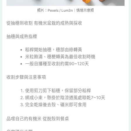
照片：Pexels / Lum3n｜情境示意照
從抽穗到收割 有機米盆栽的成熟與採收
抽穗與成熟指標
稻桿開始抽穗，穗部由綠轉黃
米粒飽滿、穗梗轉黃為最佳收割時機
一般自播種至收割約需90~120天
收割步驟與注意事項
使用剪刀剪下稻穗，保留部分稻桿
綁成小束，懸掛於陰涼通風處晾乾7~10天
完全乾燥後去殼、碾米即可食用
品嚐自己的有機米 從脫殼到餐桌