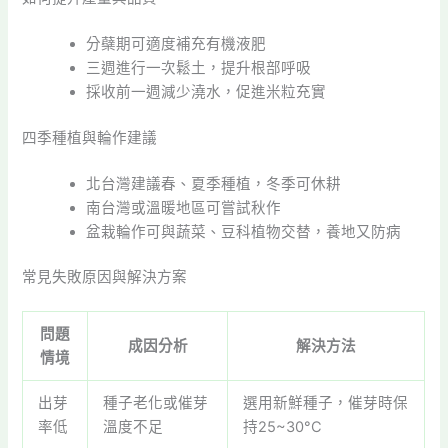
分蘗期可適度補充有機液肥
三週進行一次鬆土，提升根部呼吸
採收前一週減少澆水，促進米粒充實
四季種植與輪作建議
北台灣建議春、夏季種植，冬季可休耕
南台灣或溫暖地區可嘗試秋作
盆栽輪作可與蔬菜、豆科植物交替，養地又防病
常見失敗原因與解決方案
問題
成因分析
解決方法
情境
出芽
種子老化或催芽
選用新鮮種子，催芽時保
率低
溫度不足
持25~30°C