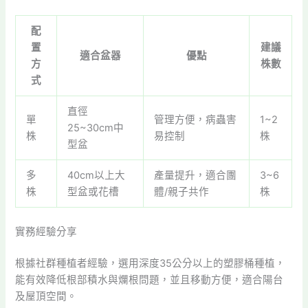
配
置
建議
適合盆器
優點
方
株數
式
直徑
單
管理方便，病蟲害
1~2
25~30cm中
株
易控制
株
型盆
多
40cm以上大
產量提升，適合團
3~6
株
型盆或花槽
體/親子共作
株
實務經驗分享
根據社群種植者經驗，選用深度35公分以上的塑膠桶種植，
能有效降低根部積水與爛根問題，並且移動方便，適合陽台
及屋頂空間。