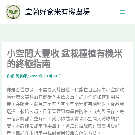
跳
宜蘭好食米有機農場
至
主
要
內
容
小空間大豐收 盆栽種植有機米
的終極指南
作者:
阿泉師
/
2025 年 10 月 21 日
你是否曾想過，不需要大片田地，也能在自己家中小空間收
穫健康又美味的有機米？本篇文章將詳盡介紹如何利用盆
栽，在陽台、窗台甚至室內有限空間種植有機稻米。從品種
選擇、栽培技巧、日常管理到病蟲害防治、收割與保存，每
一個步驟都完整解析，幫助你成功實現小空間大豐收的夢
想。不論你是都市新手園丁，還是有經驗的有機農耕愛好
者，都能在本指南中找到實用知識與解決方法。