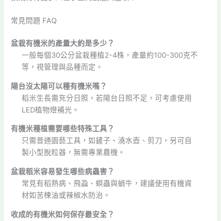
常見問題 FAQ
盆栽有機米的產量大約是多少？
一般每個30公分盆栽種植2-4株，產量約100-300克不
等，視管理與品種而定。
陽台沒太陽可以種有機米嗎？
稻米生長需充分日照，若陽台日照不足，可考慮使用
LED植物燈補光。
有機米種植需要哪些特殊工具？
只需普通園藝工具，如鏟子、澆水壺、剪刀，另可自
製小型脫粒器，無需專業農機。
盆栽稻米容易發生哪些病蟲害？
常見有稻熱病、飛蝨、螟蟲與蝸牛，建議使用有機資
材如苦楝油或辣椒水防治。
收成的有機米如何保存最安全？