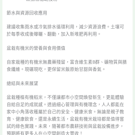
節水與資源回收應用
建議收集雨水或冷氣排水循環利用，減少資源浪費。土壤可
於每季收成後曝曬、翻動，加入新堆肥再利用。
盆栽有機米的營養與食用價值
自家栽種的有機米無農藥殘留，富含維生素B群、礦物質與膳
食纖維。現碾現吃，更保留米飯原始甘甜與香氣。
總結與未來展望
盆栽種植有機稻米，不僅讓都市小空間煥發新生，更能體驗
自給自足的成就感。透過細心管理與有機理念，人人都能在
家中小角落收穫屬於自己的安全、健康米食。無論是親子教
育、健康飲食，還是永續生活，盆栽有機米栽培都是值得嘗
試的綠色實踐。未來，隨著都市農耕技術與盆栽設備進步，
預期將有更多人在小空間創造大豐收！