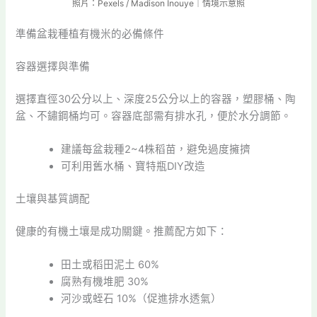
照片：Pexels / Madison Inouye｜情境示意照
準備盆栽種植有機米的必備條件
容器選擇與準備
選擇直徑30公分以上、深度25公分以上的容器，塑膠桶、陶
盆、不鏽鋼桶均可。容器底部需有排水孔，便於水分調節。
建議每盆栽種2~4株稻苗，避免過度擁擠
可利用舊水桶、寶特瓶DIY改造
土壤與基質調配
健康的有機土壤是成功關鍵。推薦配方如下：
田土或稻田泥土 60%
腐熟有機堆肥 30%
河沙或蛭石 10%（促進排水透氣）