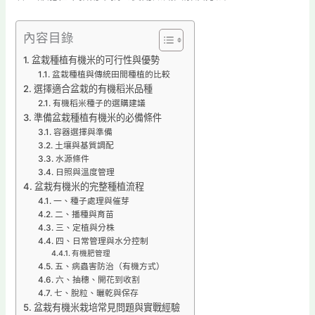
內容目錄
盆栽種植有機米的可行性與優勢
盆栽種植與傳統田間種植的比較
選擇適合盆栽的有機稻米品種
有機稻米種子的選購建議
準備盆栽種植有機米的必備條件
容器選擇與準備
土壤與基質調配
水源條件
日照與溫度管理
盆栽有機米的完整種植流程
一、種子處理與催芽
二、播種與育苗
三、定植與分株
四、日常管理與水分控制
有機肥管理
五、病蟲害防治（有機方式）
六、抽穗、開花到收割
七、脫粒、曬乾與保存
盆栽有機米栽培常見問題與實戰經驗