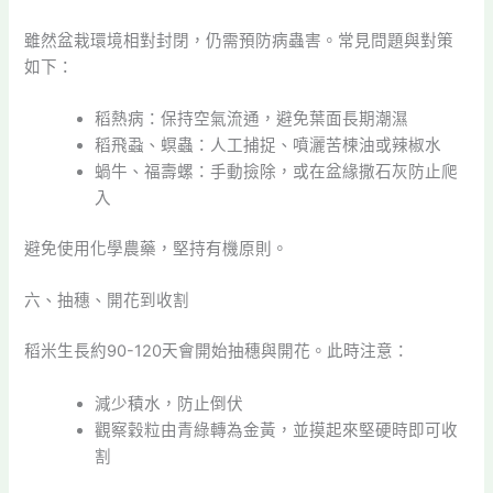
雖然盆栽環境相對封閉，仍需預防病蟲害。常見問題與對策
如下：
稻熱病：保持空氣流通，避免葉面長期潮濕
稻飛蝨、螟蟲：人工捕捉、噴灑苦楝油或辣椒水
蝸牛、福壽螺：手動撿除，或在盆緣撒石灰防止爬
入
避免使用化學農藥，堅持有機原則。
六、抽穗、開花到收割
稻米生長約90-120天會開始抽穗與開花。此時注意：
減少積水，防止倒伏
觀察穀粒由青綠轉為金黃，並摸起來堅硬時即可收
割