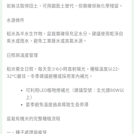
若無法取得田土，可用園藝土替代，但需確保無化學殘留。
水源條件
稻米為半水生作物，盆栽需確保充足水分。建議使用乾淨自
來水或雨水，避免工業廢水或高氯水源。
日照與溫度管理
稻米需全日照，每天至少6小時直射陽光。種植溫度以22-
32℃最佳，冬季建議避種或採用室內補光。
可利用LED植物燈補光（建議型號：全光譜60W以
上）
夏季避免溫度過高導致生長停滯
盆栽有機米的完整種植流程
一、種子處理與催芽