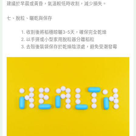
建議於早晨或黃昏，氣溫較低時收割，減少損失。
七、脫粒、曬乾與保存
收割後將稻穗晾曬3-5天，確保完全乾燥
以手搓或小型家用脫粒器分離稻粒
去殼後裝袋保存於乾燥陰涼處，避免受潮發霉