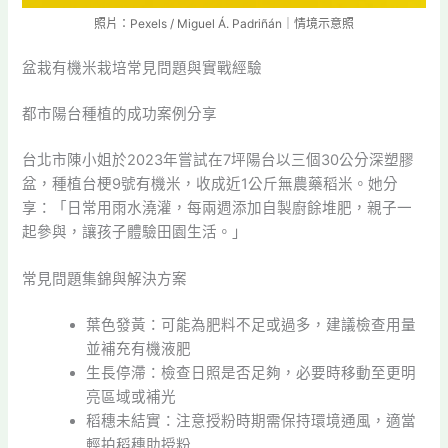
照片：Pexels / Miguel Á. Padriñán｜情境示意照
盆栽有機米栽培常見問題與實戰經驗
都市陽台種植的成功案例分享
台北市陳小姐於2023年嘗試在7坪陽台以三個30公分深塑膠
盆，種植台梗9號有機米，收成近1公斤無農藥稻米。她分
享：「日常用雨水澆灌，每兩週添加自製廚餘堆肥，親子一
起參與，讓孩子體驗田園生活。」
常見問題集錦與解決方案
葉色發黃：可能為肥料不足或過多，建議檢查用量
並補充有機液肥
生長停滯：檢查日照是否足夠，必要時移動至更明
亮區域或補光
稻穗未結實：注意授粉時期需保持環境通風，適當
輕拍稻穗助授粉