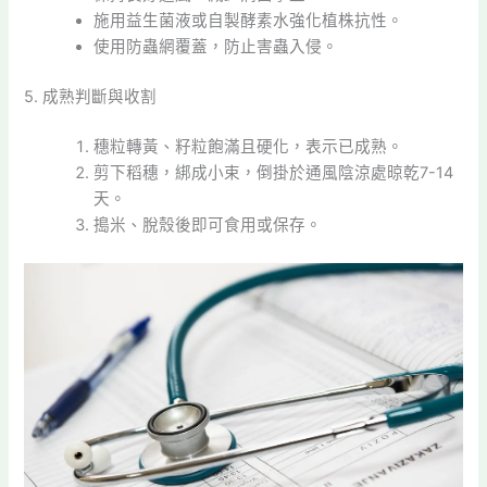
施用益生菌液或自製酵素水強化植株抗性。
使用防蟲網覆蓋，防止害蟲入侵。
5. 成熟判斷與收割
穗粒轉黃、籽粒飽滿且硬化，表示已成熟。
剪下稻穗，綁成小束，倒掛於通風陰涼處晾乾7-14
天。
搗米、脫殼後即可食用或保存。