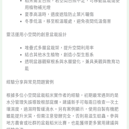
稻米需全日照，若空間日照不足，可移動盆栽或使
用植物補光燈
夏季高溫時，適度遮陰防止葉片曬傷
冬季低溫，移至較溫暖處，避免夜間低溫傷害
靈活運用小空間的創意盆栽設計
堆疊式多層盆栽架，提升空間利用率
結合其他水生植物，創造小型生態系
透明盆器觀察根系與水層變化，兼具美觀與教育功
能
經驗分享與常見問題實例
根據多位小空間盆栽稻米實作者的經驗，初期最常遇到的是
水分管理失誤導致根部腐爛。建議新手可每兩日檢查一次土
壤濕度，過濕時暫緩澆水。另有案例顯示，使用自製有機肥
雖能提升米質，但需注意發酵完全，否則易滋生蚊蟲。參與
地方農會或社群的盆栽稻米比賽，也能獲得更多實用建議與