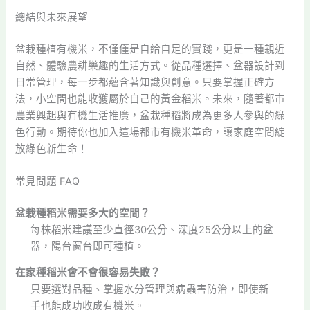
總結與未來展望
盆栽種植有機米，不僅僅是自給自足的實踐，更是一種親近
自然、體驗農耕樂趣的生活方式。從品種選擇、盆器設計到
日常管理，每一步都蘊含著知識與創意。只要掌握正確方
法，小空間也能收獲屬於自己的黃金稻米。未來，隨著都市
農業興起與有機生活推廣，盆栽種稻將成為更多人參與的綠
色行動。期待你也加入這場都市有機米革命，讓家庭空間綻
放綠色新生命！
常見問題 FAQ
盆栽種稻米需要多大的空間？
每株稻米建議至少直徑30公分、深度25公分以上的盆
器，陽台窗台即可種植。
在家種稻米會不會很容易失敗？
只要選對品種、掌握水分管理與病蟲害防治，即使新
手也能成功收成有機米。