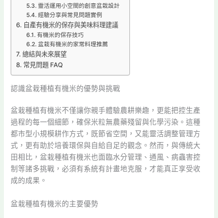
靈活運用小空間的創意盆栽設計
經驗分享與常見問題實例
自產有機米的保存與美味料理建議
有機米的保存技巧
盆栽有機米的家常料理推薦
總結與未來展望
常見問題 FAQ
認識盆栽種植有機米的優勢與挑戰
盆栽種植有機米不僅讓你親手體驗農耕樂趣，更能把控生產
過程的每一個細節，確保米粒無農藥殘留與化學污染。這種
都市型小規模耕作方式，既節省空間，又能靈活調整管理方
式，更有助於培養環保與自給自足的觀念。然而，與傳統大
田相比，盆栽種植有機米也面臨水分管理、通風、病蟲害控
制等諸多挑戰，必須有系統有計畫地克服，才能真正享受收
成的成果。
盆栽種植有機米的主要優勢