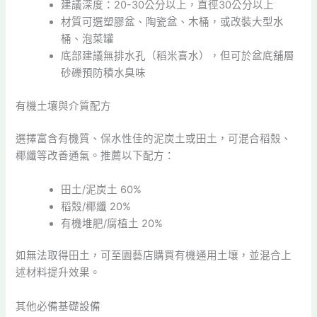
建議深度：20-30公分以上，直徑30公分以上
材質可選塑膠盆、陶瓷盆、木桶，或改裝大型水
桶、泡菜罐
底部建議無排水孔（稻米喜水），但可於盆底舖層
砂礫預防積水臭味
有機土壤與介質配方
選擇富含有機質、保水性佳的泥炭土或田土，可混合稻殼、
椰纖等改善通氣。推薦以下配方：
田土/泥炭土 60%
稻殼/椰纖 20%
有機堆肥/腐植土 20%
如無法取得田土，可至園藝店購買有機通用土壤，並混合上
述材料提升效果。
其他必備基礎設備