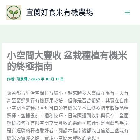
跳
宜蘭好食米有機農場
至
主
要
內
容
小空間大豐收 盆栽種植有機米
的終極指南
作者:
阿泉師
/
2025 年 10 月 11 日
隨著都市生活空間日益縮小，越來越多人嘗試在陽台、天台
甚至窗邊進行有機蔬果栽培。但你是否曾想過，其實在自家
小空間也能種出香甜可口的有機米？本篇終極指南將從品種
選擇、盆器設計、插秧技巧、日常照護到收割與保存，全面
解析如何在有限空間享受豐收的樂趣。無論你是園藝新手還
是有經驗的種植愛好者，閱讀本指南後都能自信踏上盆栽有
機米的實踐之路，實現小空間大豐收的夢想。