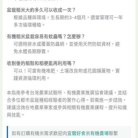
盆栽稻米大約多久可以收成一次？
根據品種與環境，生長期約3-4個月，適當管理可一年
多次循環種植。
有機稻米盆栽容易有蚊蟲嗎？怎麼辦？
可適時排水或覆蓋防蟲網，並使用天然防蚊資材，避
免水體長期靜置。
收割後的稻殼和稻梗能再利用嗎？
可以！可當有機堆肥、土壤改良劑或花園鋪蓋物，實
踐資源循環利用。
本指南參考台灣農業試驗所、有機農業推廣協會建議，並結
合多位都市盆栽種稻經驗者的實作心得。若需進一步諮詢，
建議洽詢在地農業專家或參與相關有機農業課程，提升知識
與技能。
如有訂購有機米需求歡迎向
宜蘭好食米有機農場
聯繫