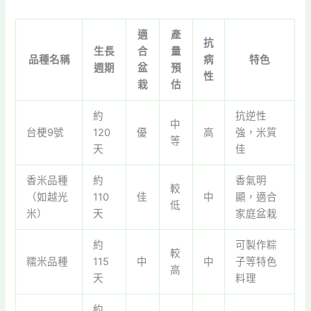
適
產
抗
生長
合
量
品種名稱
病
特色
週期
盆
預
性
栽
估
約
抗逆性
中
台梗9號
120
優
高
強，米質
等
天
佳
香米品種
約
香氣明
較
（如越光
110
佳
中
顯，適合
低
米）
天
家庭盆栽
約
可製作粽
較
糯米品種
115
中
中
子等特色
高
天
料理
約