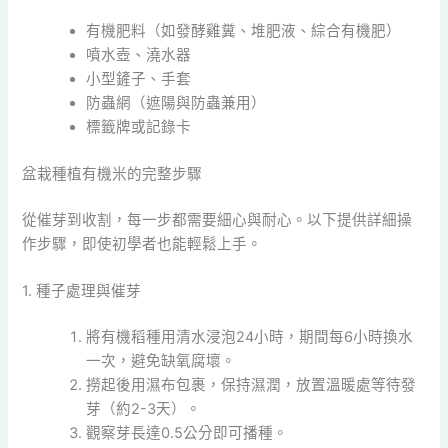
有機肥料（如發酵雞糞、堆肥液、綜合有機肥）
噴水壺、澆水器
小型鏟子、手套
防蟲網（遮陽與防蟲兼用）
標籤牌或記錄卡
盆栽種植有機米的完整步驟
從催芽到收割，每一步都需要細心與耐心。以下提供詳細操
作步驟，即使初學者也能輕鬆上手。
1. 種子處理與催芽
將有機稻種用清水浸泡24小時，期間每6小時換水
一次，避免缺氧腐壞。
撈起後用濕布包裹，保持濕潤，放置溫暖處等待發
芽（約2-3天）。
觀察芽長達0.5公分即可播種。