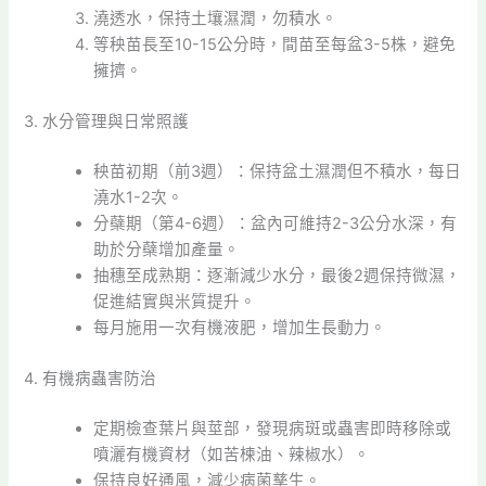
澆透水，保持土壤濕潤，勿積水。
等秧苗長至10-15公分時，間苗至每盆3-5株，避免
擁擠。
3. 水分管理與日常照護
秧苗初期（前3週）：保持盆土濕潤但不積水，每日
澆水1-2次。
分蘗期（第4-6週）：盆內可維持2-3公分水深，有
助於分蘗增加產量。
抽穗至成熟期：逐漸減少水分，最後2週保持微濕，
促進結實與米質提升。
每月施用一次有機液肥，增加生長動力。
4. 有機病蟲害防治
定期檢查葉片與莖部，發現病斑或蟲害即時移除或
噴灑有機資材（如苦楝油、辣椒水）。
保持良好通風，減少病菌孳生。