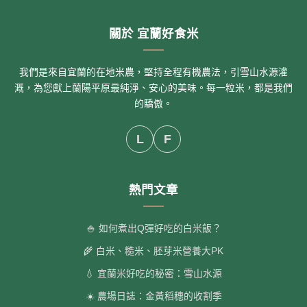
關於 宜蘭好食米
我們是來自宜蘭的在地米農，堅持全程有機農法，引雪山水源灌
溉，為您獻上蘭陽平原最純淨、安心的美味。每一粒米，都是我們
的驕傲。
L
F
熱門文章
🍚 如何煮出Q彈好吃的白米飯？
🌾 白米、糙米、胚芽米營養大PK
💧 宜蘭米好吃的秘密：雪山水源
☀️ 農場日誌：金黃稻穗的收割季