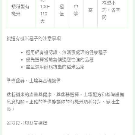
株型小
矮稻型有
100-
極
中
高
巧，省空
機米
110
佳
等
間
天
挑選有機米種子的注意事項
選用經有機認證、無消毒處理的健康種子
優先選擇當地氣候適應性強的品種
盡量選用耐病抗蟲的稻米品系
準備盆器、土壤與基礎設備
盆栽稻米的產量與健康，與盆器選擇、土壤配方和基礎設備
息息相關。正確的準備能讓你的有機米順利發芽、健壯生
長。
盆器尺寸與材質選擇