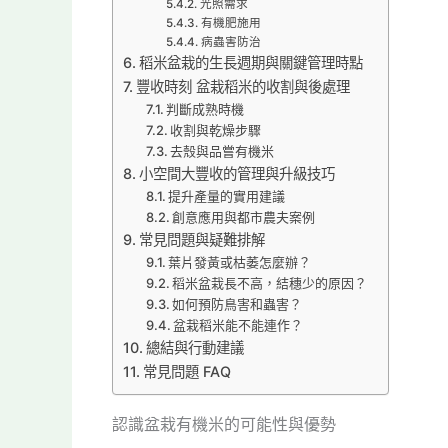
光照需求
有機肥施用
病蟲害防治
稻米盆栽的生長週期與關鍵管理時點
豐收時刻 盆栽稻米的收割與後處理
判斷成熟時機
收割與乾燥步驟
去殼與品嘗有機米
小空間大豐收的管理與升級技巧
提升產量的實用建議
創意應用與都市農夫案例
常見問題與疑難排解
葉片發黃或枯萎怎麼辦？
稻米盆栽長不高，結穗少的原因？
如何預防鳥害和蟲害？
盆栽稻米能不能連作？
總結與行動建議
常見問題 FAQ
認識盆栽有機米的可能性與優勢