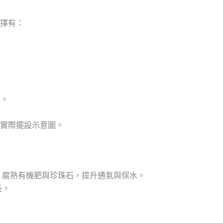
擇有：
照。
實際擺設示意圖。
、腐熟有機肥與珍珠石，提升通氣與保水。
長。
。