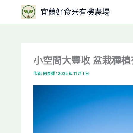
跳
宜蘭好食米有機農場
至
主
要
內
容
小空間大豐收 盆栽種
作者:
阿泉師
/
2025 年 11 月 1 日