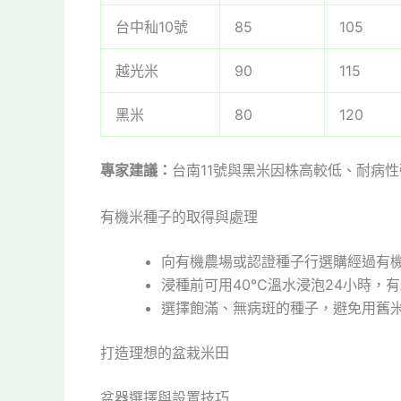
台中秈10號
85
105
越光米
90
115
黑米
80
120
專家建議：
台南11號與黑米因株高較低、耐病
有機米種子的取得與處理
向有機農場或認證種子行選購經過有
浸種前可用40°C溫水浸泡24小時，
選擇飽滿、無病斑的種子，避免用舊
打造理想的盆栽米田
盆器選擇與設置技巧