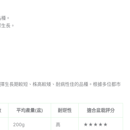
品種。
響生長。
擇生長期較短、株高較矮、耐病性佳的品種。根據多位都市
數
平均產量(盆)
耐逆性
適合盆栽評分
200g
高
★★★★★