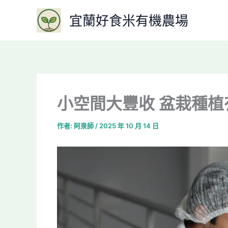
跳
宜蘭好食米有機農場
至
主
要
內
容
小空間大豐收 盆栽種
作者:
阿泉師
/
2025 年 10 月 14 日