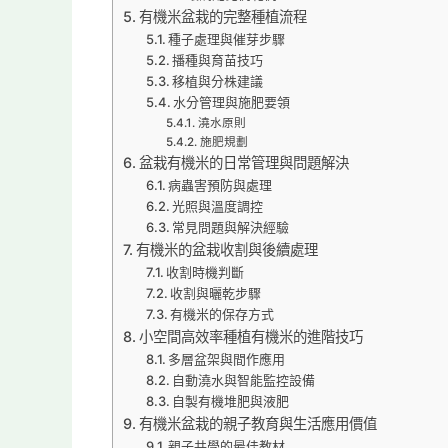
有機米盆栽的完整種植流程
種子處理與催芽步驟
播種與育苗技巧
移植與分株建議
水分管理與施肥要領
澆水原則
施肥規劃
盆栽有機米的日常管理與問題解決
病蟲害預防與處理
光照與溫度調控
常見問題與解決經驗
有機米的盆栽收割與後續處理
收割時機判斷
收割與曬乾步驟
有機米的保存方式
小空間高效率種植有機米的進階技巧
多層盆架與間作應用
自動澆水與智能監控設備
自製有機堆肥與液肥
有機米盆栽的親子教育與生活應用價值
親子共學的最佳教材