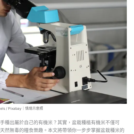
ls / Pixabay｜情境示意照
手種出屬於自己的有機米？其實，盆栽種植有機米不僅可
天然無毒的糧食樂趣。本文將帶領你一步步掌握盆栽種米的