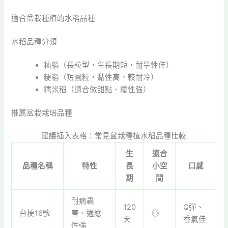
適合盆栽種植的水稻品種
水稻品種分類
秈稻（長粒型，生長期短，耐旱性佳）
粳稻（短圓粒，黏性高，較耐冷）
糯米稻（適合做甜點、糯性強）
推薦盆栽栽培品種
建議插入表格：常見盆栽種植水稻品種比較
生
適合
品種名稱
特性
長
小空
口感
期
間
耐病蟲
120
Q彈、
台梗16號
害、適應
◎
天
香氣佳
性強