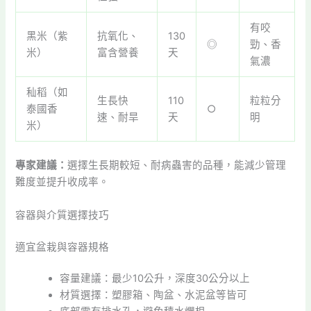
有咬
黑米（紫
抗氧化、
130
◎
勁、香
米）
富含營養
天
氣濃
秈稻（如
生長快
110
粒粒分
泰國香
○
速、耐旱
天
明
米）
專家建議：
選擇生長期較短、耐病蟲害的品種，能減少管理
難度並提升收成率。
容器與介質選擇技巧
適宜盆栽與容器規格
容量建議：最少10公升，深度30公分以上
材質選擇：塑膠箱、陶盆、水泥盆等皆可