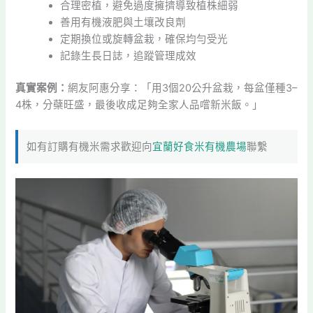
合理密植，避免過度擁擠導致植株細弱
善用有機液肥與土壤改良劑
定期換位或旋轉盆栽，確保均勻受光
記錄生長日誌，追蹤管理成效
真實案例：
網友阿惠分享：「用3個20公升盆栽，每盆僅種3–
4株，分蘗旺盛，最後收成足夠全家人品嚐新米飯。」
如有訂購有機米需求歡迎向
宜蘭好食米有機農場
聯繫