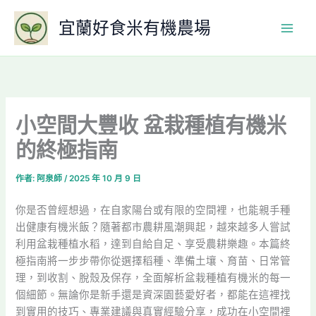
跳
宜蘭好食米有機農場
至
主
要
內
容
小空間大豐收 盆栽種植有機米
的終極指南
作者:
阿泉師
/
2025 年 10 月 9 日
你是否曾經想過，在自家陽台或有限的空間裡，也能親手種
出健康有機米飯？隨著都市農耕風潮興起，越來越多人嘗試
利用盆栽種植水稻，達到自給自足、享受農耕樂趣。本篇終
極指南將一步步帶你從選擇稻種、準備土壤、育苗、日常管
理，到收割、脫殼及保存，全面解析盆栽種植有機米的每一
個細節。無論你是新手還是資深園藝愛好者，都能在這裡找
到實用的技巧、專業建議與真實經驗分享，成功在小空間裡