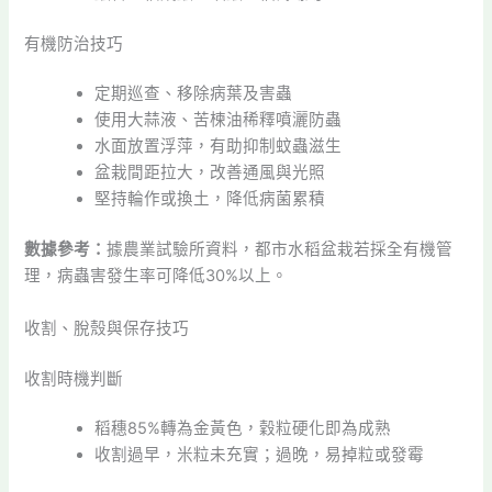
有機防治技巧
定期巡查、移除病葉及害蟲
使用大蒜液、苦楝油稀釋噴灑防蟲
水面放置浮萍，有助抑制蚊蟲滋生
盆栽間距拉大，改善通風與光照
堅持輪作或換土，降低病菌累積
數據參考：
據農業試驗所資料，都市水稻盆栽若採全有機管
理，病蟲害發生率可降低30%以上。
收割、脫殼與保存技巧
收割時機判斷
稻穗85%轉為金黃色，穀粒硬化即為成熟
收割過早，米粒未充實；過晚，易掉粒或發霉