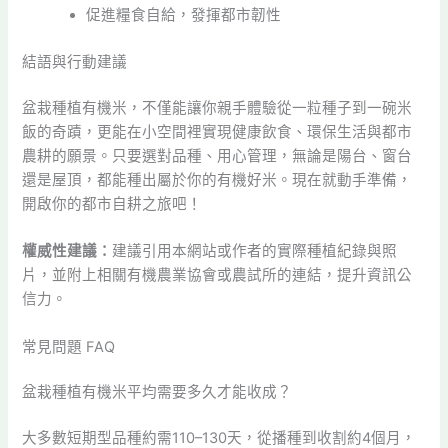
促進糧食自給，發揮都市韌性
結語與行動建議
盆栽種植有機米，不僅能讓你親手體驗從一粒種子到一碗米
飯的奇蹟，更能在小空間裡實現健康飲食、環保生活與都市
農耕的願景。只要選對品種、用心管理，無論是陽台、窗台
還是屋頂，都能種出屬於你的有機好米。現在就動手準備，
開啟你的都市自耕之旅吧！
權威性建議：
建議引用本網站或作者的實際種植紀錄與照
片，並附上相關有機農業協會或農試所的連結，提升資訊公
信力。
常見問題 FAQ
盆栽種植有機米平均需要多久才能收成？
大多數短期型品種約需110–130天，從播種到收割約4個月，