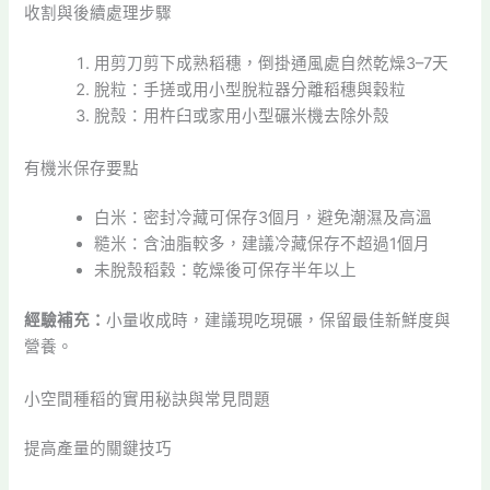
收割與後續處理步驟
用剪刀剪下成熟稻穗，倒掛通風處自然乾燥3–7天
脫粒：手搓或用小型脫粒器分離稻穗與穀粒
脫殼：用杵臼或家用小型碾米機去除外殼
有機米保存要點
白米：密封冷藏可保存3個月，避免潮濕及高溫
糙米：含油脂較多，建議冷藏保存不超過1個月
未脫殼稻穀：乾燥後可保存半年以上
經驗補充：
小量收成時，建議現吃現碾，保留最佳新鮮度與
營養。
小空間種稻的實用秘訣與常見問題
提高產量的關鍵技巧