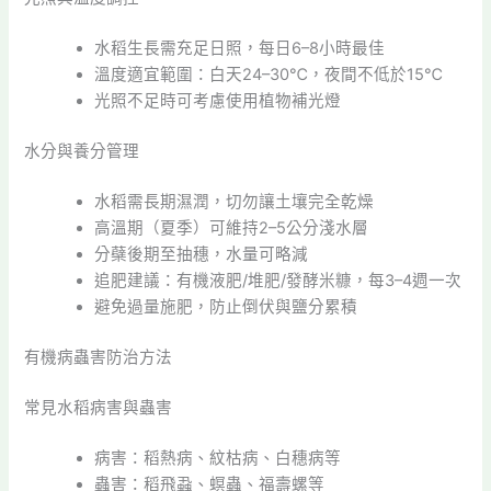
水稻生長需充足日照，每日6–8小時最佳
溫度適宜範圍：白天24–30℃，夜間不低於15℃
光照不足時可考慮使用植物補光燈
水分與養分管理
水稻需長期濕潤，切勿讓土壤完全乾燥
高溫期（夏季）可維持2–5公分淺水層
分蘗後期至抽穗，水量可略減
追肥建議：有機液肥/堆肥/發酵米糠，每3–4週一次
避免過量施肥，防止倒伏與鹽分累積
有機病蟲害防治方法
常見水稻病害與蟲害
病害：稻熱病、紋枯病、白穗病等
蟲害：稻飛蝨、螟蟲、福壽螺等