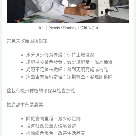
照片：Pexels / Pixabay｜情境示意照
常見失敗原因與對策
水分過少發育停滯：保持土壤濕潤
施肥過多葉色發黃：減少施肥量，澆水稀釋
光照不足植株纖細：移到更明亮處或補光
病蟲害未及時處理：定期檢查，發現即移除
盆栽有機米種植的環保與社會意義
推廣都市永續農業
降低食物里程，減少碳足跡
增進社區交流與環境教育
推動綠色陽台、改善生活品質