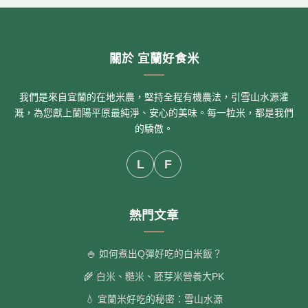
關於 宜蘭好食米
我們是來自宜蘭的在地米農，堅持全程有機農法，引雪山水源灌
溉，為您獻上蘭陽平原最純淨、安心的美味。每一粒米，都是我們
的驕傲。
L
F
熱門文章
🍚 如何煮出Q彈好吃的白米飯？
🌾 白米、糙米、胚芽米營養大PK
💧 宜蘭米好吃的秘密：雪山水源