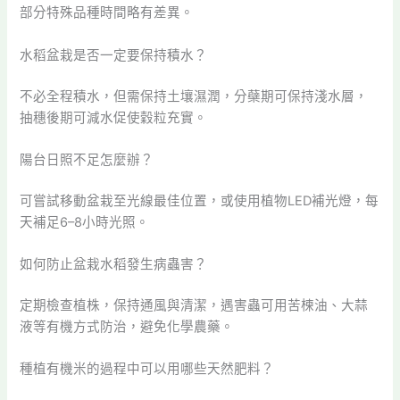
部分特殊品種時間略有差異。
水稻盆栽是否一定要保持積水？
不必全程積水，但需保持土壤濕潤，分蘗期可保持淺水層，
抽穗後期可減水促使穀粒充實。
陽台日照不足怎麼辦？
可嘗試移動盆栽至光線最佳位置，或使用植物LED補光燈，每
天補足6–8小時光照。
如何防止盆栽水稻發生病蟲害？
定期檢查植株，保持通風與清潔，遇害蟲可用苦楝油、大蒜
液等有機方式防治，避免化學農藥。
種植有機米的過程中可以用哪些天然肥料？