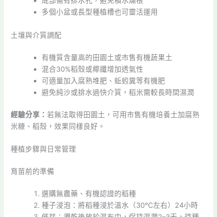
底部需有排水孔，避免積水爛根
多個小盆或長型種植槽也可靈活運用
土壤與介質調配
有機質含量高的田園土或市售有機蔬果土
混合30%稻殼或椰纖增加透氣性
可適量加入腐熟堆肥、蚯蚓糞等有機肥
避免純沙或排水過快介質，稻米需較長時間濕潤
經驗分享：
若無法取得田園土，可用市售有機培養土加腐熟
米糠、稻殼，效果同樣良好。
種植步驟與日常管理
育苗前的準備
選購無農藥、有機認證的稻種
種子浸泡：將稻種浸於溫水（30℃左右）24小時
催芽：瀝乾後放於濕布中，保持濕潤2–3天，待種