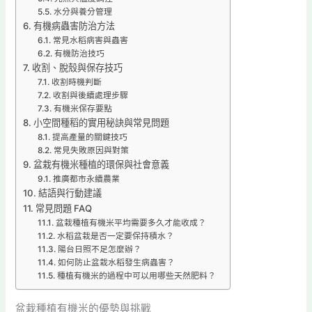
水分與養分管理
有機病蟲害防治方法
常見水稻病害與蟲害
有機防治技巧
收割、脫殼與保存技巧
收割時機判斷
收割與後續處理步驟
有機米保存要點
小空間種稻的實用秘訣與常見問題
提高產量的關鍵技巧
常見失敗原因與對策
盆栽有機米種植的環保與社會意義
推廣都市永續農業
結語與行動建議
常見問題 FAQ
盆栽種植有機米平均需要多久才能收成？
水稻盆栽是否一定要保持積水？
陽台日照不足怎麼辦？
如何防止盆栽水稻發生病蟲害？
種植有機米的過程中可以用哪些天然肥料？
盆栽種植有機米的優勢與挑戰