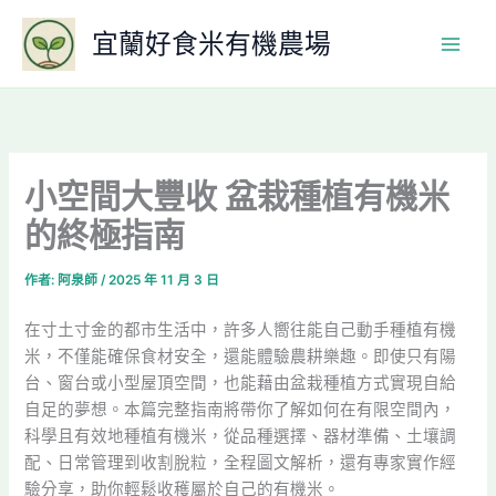
跳
宜蘭好食米有機農場
至
主
要
內
容
小空間大豐收 盆栽種植有機米
的終極指南
作者:
阿泉師
/
2025 年 11 月 3 日
在寸土寸金的都市生活中，許多人嚮往能自己動手種植有機
米，不僅能確保食材安全，還能體驗農耕樂趣。即使只有陽
台、窗台或小型屋頂空間，也能藉由盆栽種植方式實現自給
自足的夢想。本篇完整指南將帶你了解如何在有限空間內，
科學且有效地種植有機米，從品種選擇、器材準備、土壤調
配、日常管理到收割脫粒，全程圖文解析，還有專家實作經
驗分享，助你輕鬆收穫屬於自己的有機米。