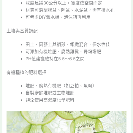
深度建議30公分以上，寬度依空間而定
材質可選塑膠盆、陶盆、水泥盆，需有排水孔
可考慮DIY舊水桶、泡沫箱再利用
土壤與基質調配
田土、園藝土與稻殼、椰纖混合，保水性佳
可添加有機堆肥、腐熟雞糞、骨粉增肥
PH值建議維持在5.5～6.5之間
有機種植的肥料選擇
堆肥、腐熟有機肥（如豆粕、魚粉）
自製廚餘堆肥或生物堆肥
避免使用高濃度化學肥料