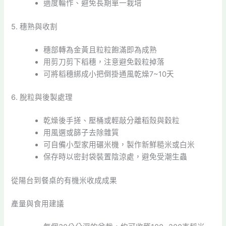
適度輪作、避免長期單一栽培
5. 穗熟與收割
穗部轉為金黃且粒粒飽滿即為成熟
用剪刀剪下稻穗，注意避免穀粒掉落
可將稻穗綁成小把倒掛通風乾燥7~10天
6. 脫粒與後製處理
乾燥後手搓、壓桶或輕敲分離稻殼與穀粒
用風選或篩子去除雜質
可自備小型家用碾米機，製作新鮮糙米或白米
保存時以密封袋裝置陰涼處，避免受潮生蟲
從陽台到餐桌的有機米收成成果
產量與食用建議