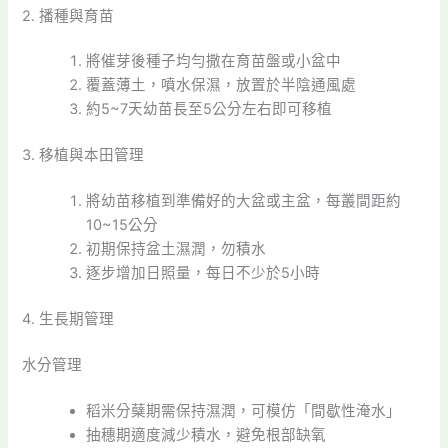
2. 播種與育苗
將催芽後種子均勻撒在育苗盤或小盆中
覆蓋薄土，噴水保濕，放置於半陰通風處
約5~7天幼苗長至5公分左右即可移植
3. 移植與本田管理
將幼苗移植到準備好的大盆或主盆，每叢間距約
10~15公分
初期保持盆土濕潤，勿積水
逐步增加日照量，每日不少於5小時
4. 生長期管理
水分管理
稻米分蘖期需保持濕潤，可模仿「間歇性淹水」
抽穗期適度減少積水，避免根部缺氧