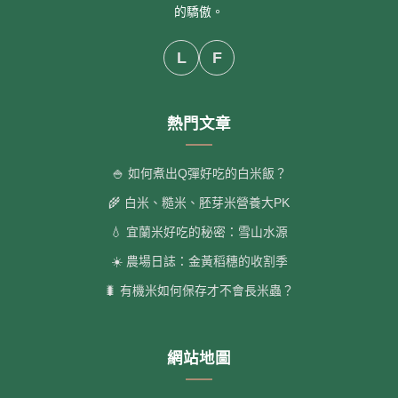
的驕傲。
L
F
熱門文章
🍚 如何煮出Q彈好吃的白米飯？
🌾 白米、糙米、胚芽米營養大PK
💧 宜蘭米好吃的秘密：雪山水源
☀️ 農場日誌：金黃稻穗的收割季
🐛 有機米如何保存才不會長米蟲？
網站地圖