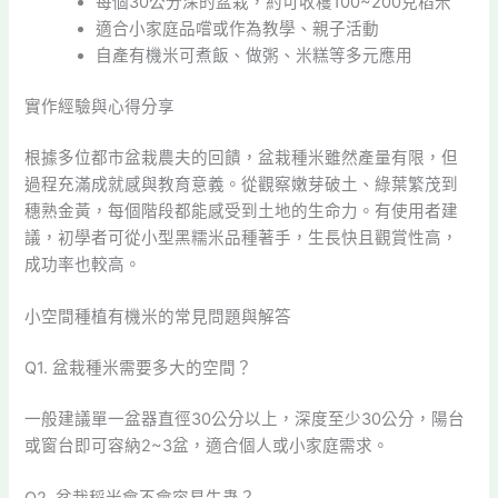
每個30公分深的盆栽，約可收穫100~200克稻米
適合小家庭品嚐或作為教學、親子活動
自產有機米可煮飯、做粥、米糕等多元應用
實作經驗與心得分享
根據多位都市盆栽農夫的回饋，盆栽種米雖然產量有限，但
過程充滿成就感與教育意義。從觀察嫩芽破土、綠葉繁茂到
穗熟金黃，每個階段都能感受到土地的生命力。有使用者建
議，初學者可從小型黑糯米品種著手，生長快且觀賞性高，
成功率也較高。
小空間種植有機米的常見問題與解答
Q1. 盆栽種米需要多大的空間？
一般建議單一盆器直徑30公分以上，深度至少30公分，陽台
或窗台即可容納2~3盆，適合個人或小家庭需求。