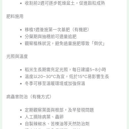
收割前2週可逐步乾燥盆土，促進穀粒成熟
肥料施用
移植1週後施第一次基肥（有機肥）
分蘖期與抽穗前可適量追肥
觀察植株狀況，避免過量施肥導致「倒伏」
光照與溫度
稻米生長期需充足光照，每日建議5~8小時
溫度以20~30°C為宜，低於15°C易影響生長
冬季可移至溫暖環境或加強保溫
病蟲害防治（有機方式）
定期觀察葉面與根部，及早發現問題
人工摘除病葉、蟲卵
自製辣椒水、苦楝油等天然防治劑