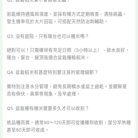
Q2. 盆栽稻米會不會容易生蟲？
若能維持通風與濕度，並採有機方式定期檢查、清除病蟲，
發生機率低於大片田區。可搭配天然防治劑輔助。
Q3. 沒有庭院，只有陽台也可以種米嗎？
絕對可以！只需確保有充足日照（5小時以上）、排水良好，
陽台、窗台、屋頂皆適合盆栽種植稻米。
Q4. 盆栽稻米有甚麼特別要注意的管理細節？
需特別注意水分管理，避免長期積水或盆土過乾。並觀察是
否有倒伏、黃葉等現象，及早處理。
Q5. 盆栽種有機米需要多久才可以收割？
依品種而異，通常90～120天即可從播種到收割，部分早熟種
甚至80天即可收成。