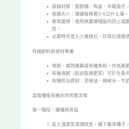
容器材質：塑膠桶、陶盆、木箱皆可，
容器大小：建議每株需3-5公升土壤。
基質選擇：使用無農藥殘留的田土或
性。
必要時可混入少量蛭石、珍珠石增進
有機肥料與資材準備
堆肥、腐熟雞糞或有機魚粉，作為基
有機液肥（如自製堆肥茶）可於生長
有機防治資材：苦楝油、辣椒水、牛
盆栽種植有機米的完整流程
第一階段：播種與育苗
盆土澆溼至濕潤狀態，播下催芽種子，