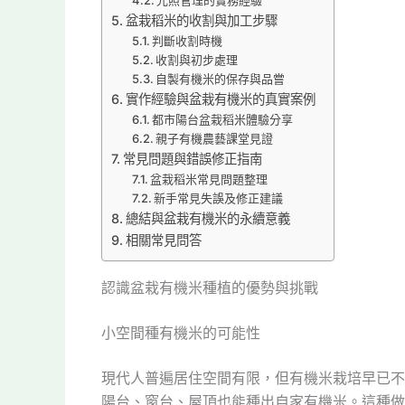
光照管理的實務經驗
盆栽稻米的收割與加工步驟
判斷收割時機
收割與初步處理
自製有機米的保存與品嘗
實作經驗與盆栽有機米的真實案例
都市陽台盆栽稻米體驗分享
親子有機農藝課堂見證
常見問題與錯誤修正指南
盆栽稻米常見問題整理
新手常見失誤及修正建議
總結與盆栽有機米的永續意義
相關常見問答
認識盆栽有機米種植的優勢與挑戰
小空間種有機米的可能性
現代人普遍居住空間有限，但有機米栽培早已不
陽台、窗台、屋頂也能種出自家有機米。這種做