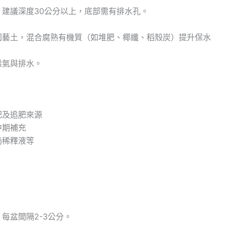
建議深度30公分以上，底部需有排水孔。
園藝土，混合腐熟有機質（如堆肥、椰纖、稻殼炭）提升保水
透氣與排水。
肥及追肥來源
中期補充
奶稀釋液等
每盆間隔2-3公分。