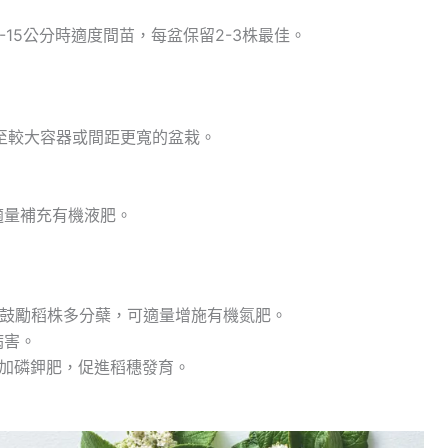
-15公分時適度間苗，每盆保留2-3株最佳。
至較大容器或間距更寬的盆栽。
。
適量補充有機液肥。
，鼓勵稻株多分蘗，可適量增施有機氮肥。
病害。
增加磷鉀肥，促進稻穗發育。