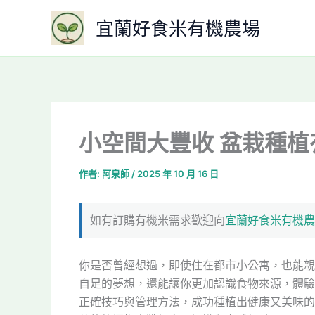
跳
宜蘭好食米有機農場
至
主
要
內
容
小空間大豐收 盆栽種
作者:
阿泉師
/
2025 年 10 月 16 日
如有訂購有機米需求歡迎向
宜蘭好食米有機農
你是否曾經想過，即使住在都市小公寓，也能親
自足的夢想，還能讓你更加認識食物來源，體驗
正確技巧與管理方法，成功種植出健康又美味的