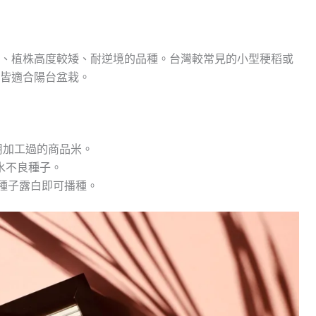
、植株高度較矮、耐逆境的品種。台灣較常見的小型稉稻或
皆適合陽台盆栽。
用加工過的商品米。
水不良種子。
待種子露白即可播種。