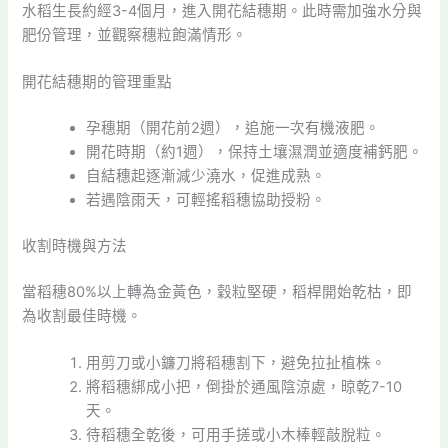
水稻生長約經3-4個月，進入開花結穗期。此時需加強水分與
肥份管理，並觀察穗粒飽滿情形。
開花結穗期的管理重點
孕穗期（開花前2週），追施一次有機液肥。
開花時期（約1週），保持土壤濕潤並適度補鈣肥。
自結穗起逐漸減少澆水，促進成熟。
若遇陰雨天，可輕搖稻穗協助授粉。
收割時機與方法
當稻穗80%以上轉為金黃色，穀粒堅硬，稻桿開始乾枯，即
為收割最佳時機。
用剪刀或小鐮刀將稻穗割下，避免拉扯植株。
將稻穗綁成小把，倒掛於通風陰涼處，晾乾7-10
天。
待稻穗全乾後，可用手搓或小木棒輕敲脫粒。