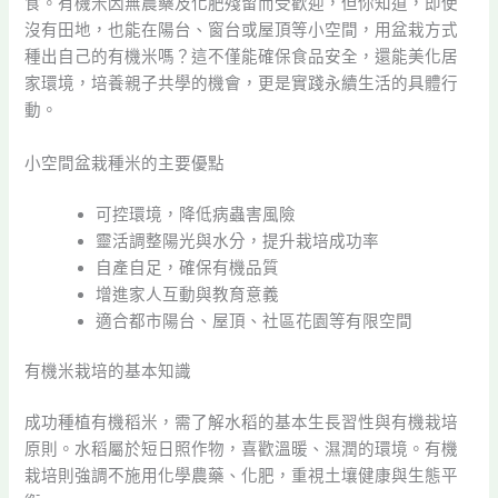
食。有機米因無農藥及化肥殘留而受歡迎，但你知道，即使
沒有田地，也能在陽台、窗台或屋頂等小空間，用盆栽方式
種出自己的有機米嗎？這不僅能確保食品安全，還能美化居
家環境，培養親子共學的機會，更是實踐永續生活的具體行
動。
小空間盆栽種米的主要優點
可控環境，降低病蟲害風險
靈活調整陽光與水分，提升栽培成功率
自產自足，確保有機品質
增進家人互動與教育意義
適合都市陽台、屋頂、社區花園等有限空間
有機米栽培的基本知識
成功種植有機稻米，需了解水稻的基本生長習性與有機栽培
原則。水稻屬於短日照作物，喜歡溫暖、濕潤的環境。有機
栽培則強調不施用化學農藥、化肥，重視土壤健康與生態平