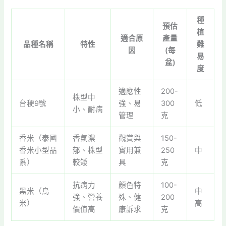
種
預估
植
適合原
產量
品種名稱
特性
難
因
(每
易
盆)
度
適應性
200-
株型中
台稉9號
強、易
300
低
小、耐病
管理
克
香米（泰國
香氣濃
觀賞與
150-
香米小型品
郁、株型
實用兼
250
中
系）
較矮
具
克
抗病力
顏色特
100-
黑米（烏
中
強、營養
殊、健
200
米）
高
價值高
康訴求
克