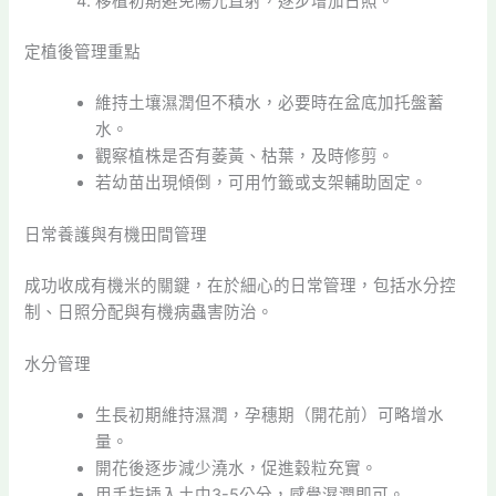
移植初期避免陽光直射，逐步增加日照。
定植後管理重點
維持土壤濕潤但不積水，必要時在盆底加托盤蓄
水。
觀察植株是否有萎黃、枯葉，及時修剪。
若幼苗出現傾倒，可用竹籤或支架輔助固定。
日常養護與有機田間管理
成功收成有機米的關鍵，在於細心的日常管理，包括水分控
制、日照分配與有機病蟲害防治。
水分管理
生長初期維持濕潤，孕穗期（開花前）可略增水
量。
開花後逐步減少澆水，促進穀粒充實。
用手指插入土中3-5公分，感覺濕潤即可。