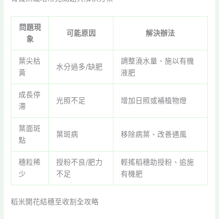
問題現
可能原因
解決辦法
象
葉尖枯
調整澆水量、施以有機
水分過多/缺肥
黃
液肥
成長停
光照不足
增加日照或補植物燈
滯
葉面斑
葉斑病
移除病葉、改善通風
點
穗粒稀
授粉不良/肥力
輕搖稻穗助授粉、追施
少
不足
有機肥
稻米開花結穗至收割全攻略