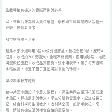
盆栽種植有機米的實際案例與心得
以下整理台灣都會區幾位家庭、學校與社區農場的盆栽種米
經驗，供讀者參考。
都市家庭陽台米田
新北市張小姐利用3個40公分塑膠盆，種植台稉9號，歷時4
個月，收成約700克糙米。全程不施農藥，僅用咖啡渣、堆肥
與蛋殼粉施肥，收成品質優良。張小姐表示，孩子每天觀察
水稻成長，增進了親子互動與對食物的珍惜。
學校農事教育體驗
台中某國小開設「小農夫課程」，師生共同在屋頂花園搭建
木箱田，種植黑米與香米。學生分組負責澆水、記錄成長日
記，結合科學與生活教育。收割時全班一起動手脫粒、烹
煮，體驗有機生活與糧食自給的重要性。