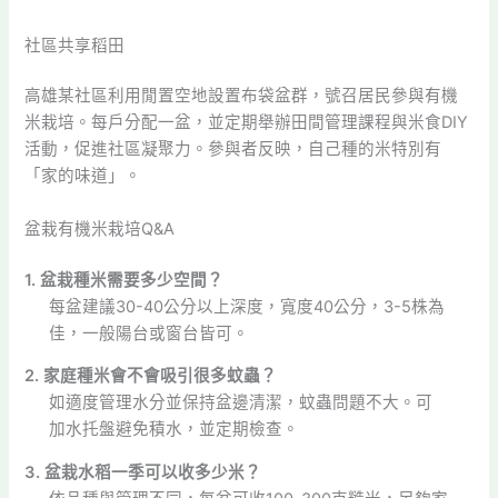
社區共享稻田
高雄某社區利用閒置空地設置布袋盆群，號召居民參與有機
米栽培。每戶分配一盆，並定期舉辦田間管理課程與米食DIY
活動，促進社區凝聚力。參與者反映，自己種的米特別有
「家的味道」。
盆栽有機米栽培Q&A
1. 盆栽種米需要多少空間？
每盆建議30-40公分以上深度，寬度40公分，3-5株為
佳，一般陽台或窗台皆可。
2. 家庭種米會不會吸引很多蚊蟲？
如適度管理水分並保持盆邊清潔，蚊蟲問題不大。可
加水托盤避免積水，並定期檢查。
3. 盆栽水稻一季可以收多少米？