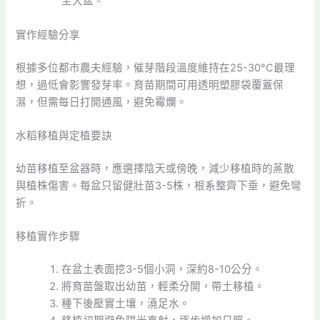
至大盆。
實作經驗分享
根據多位都市農夫經驗，催芽階段溫度維持在25-30°C最理
想，過低會影響發芽率。育苗期間可用透明塑膠袋覆蓋保
濕，但需每日打開通風，避免霉爛。
水稻移植與定植要訣
幼苗移植至盆器時，應選擇陰天或傍晚，減少移植時的蒸散
與植株傷害。每盆只留健壯苗3-5株，根系整齊下垂，避免彎
折。
移植實作步驟
在盆土表面挖3-5個小洞，深約8-10公分。
將育苗盤取出幼苗，輕柔分開，帶土移植。
種下後壓實土壤，澆足水。