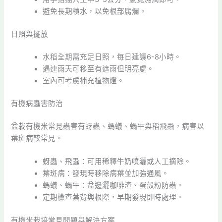
避免長期積水，以免根部腐爛。
日照與擺放
水稻全期需充足日照，每日建議6-8小時。
遇連雨天可移至有遮雨但明亮處。
室內可考慮補充植物燈。
有機病蟲害防治
盆栽有機米常見蟲害有蚜蟲、螞蟻、蝸牛與稻飛蝨，病害以
葉斑病較常見。
蚜蟲、飛蝨：可用稀釋牛奶噴灑或人工摘除。
葉斑病：發現時移除病葉並加強通風。
螞蟻、蝸牛：盆邊灑咖啡渣、蛋殼粉防蟲。
定期檢查葉背與根際，早期發現即時處理。
有機米栽培常見問題與解決方案