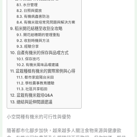
水分管理
日照與擺放
有機病蟲害防治
有機米栽培常見問題與解決方案
稻米開花結穗至收割全攻略
開花結穗期的管理重點
收割時機與方法
經驗分享
自產有機米的保存與品嚐方式
保存技巧
有機米風味品嚐建議
盆栽種植有機米的實際案例與心得
都市家庭陽台米田
學校農事教育體驗
社區共享稻田
盆栽有機米栽培Q&A
總結與延伸閱讀建議
小空間種有機米的可行性與優勢
隨著都市化腳步加快，越來越多人關注食物來源與健康飲