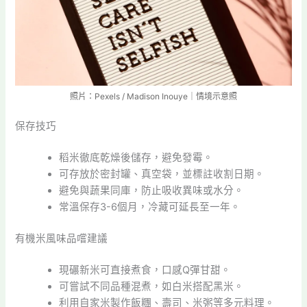
照片：Pexels / Madison Inouye｜情境示意照
保存技巧
稻米徹底乾燥後儲存，避免發霉。
可存放於密封罐、真空袋，並標註收割日期。
避免與蔬果同庫，防止吸收異味或水分。
常溫保存3-6個月，冷藏可延長至一年。
有機米風味品嚐建議
現碾新米可直接煮食，口感Q彈甘甜。
可嘗試不同品種混煮，如白米搭配黑米。
利用自家米製作飯糰、壽司、米粥等多元料理。