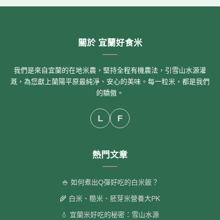
關於 宜蘭好食米
我們是來自宜蘭的在地米農，堅持全程有機農法，引雪山水源灌
溉，為您獻上蘭陽平原最純淨、安心的美味。每一粒米，都是我們
的驕傲。
L
F
熱門文章
🍚 如何煮出Q彈好吃的白米飯？
🌾 白米、糙米、胚芽米營養大PK
💧 宜蘭米好吃的秘密：雪山水源