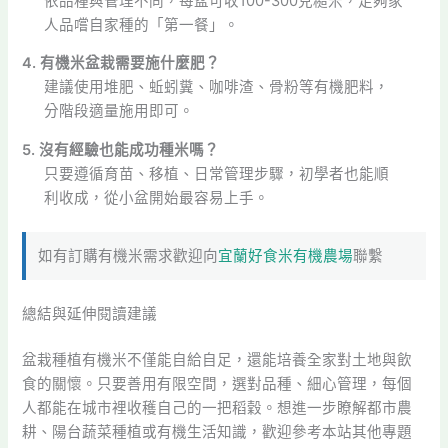
依品種與管理不同，每盆可收100-300克糙米，足夠家
人品嚐自家種的「第一餐」。
4. 有機米盆栽需要施什麼肥？
建議使用堆肥、蚯蚓糞、咖啡渣、骨粉等有機肥料，
分階段適量施用即可。
5. 沒有經驗也能成功種米嗎？
只要遵循育苗、移植、日常管理步驟，初學者也能順
利收成，從小盆開始最容易上手。
如有訂購有機米需求歡迎向
宜蘭好食米有機農場
聯繫
總結與延伸閱讀建議
盆栽種植有機米不僅能自給自足，還能培養全家對土地與飲
食的關懷。只要善用有限空間，選對品種、細心管理，每個
人都能在城市裡收穫自己的一把稻穀。想進一步瞭解都市農
耕、陽台蔬菜種植或有機生活知識，歡迎參考本站其他專題