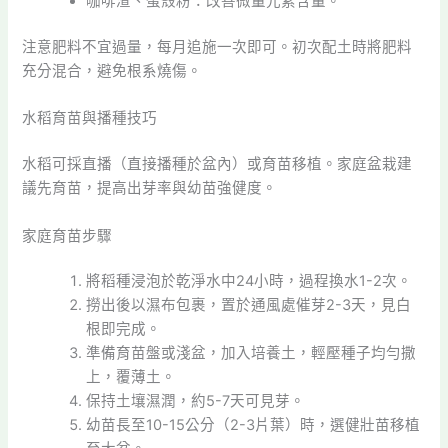
咖啡渣、蛋殼粉：改善微量元素含量。
注意肥料不宜過量，每月追施一次即可。初次配土時將肥料
充分混合，避免根系燒傷。
水稻育苗與播種技巧
水稻可採直播（直接播種於盆內）或育苗移植。家庭盆栽建
議先育苗，提高出芽率與幼苗強健度。
家庭育苗步驟
將稻種浸泡於乾淨水中24小時，過程換水1-2次。
撈出後以濕布包裹，置於通風處催芽2-3天，見白
根即完成。
準備育苗盤或淺盆，加入培養土，輕壓種子均勻撒
上，覆薄土。
保持土壤濕潤，約5-7天可見芽。
幼苗長至10-15公分（2-3片葉）時，選健壯苗移植