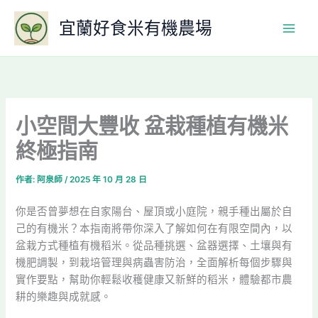
跳
宜蘭好食米有機農場
至
主
要
內
容
小空間大豐收 盆栽種植有機米
終極指南
作者:
阿泉師
/
2025 年 10 月 28 日
你是否曾夢想在自家陽台、屋頂或小庭院，親手種出屬於自
己的有機米？本指南將帶你深入了解如何在有限空間內，以
盆栽方式種植有機稻米。從品種挑選、盆器選擇、土壤與有
機肥調製，到栽培管理與病蟲害防治，全面解析每個步驟與
實作要點，幫助你輕鬆收穫健康又新鮮的稻米，體驗都市農
耕的樂趣與成就感。