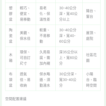
塑
輕巧、
易老
30-40公分
陽台、
膠
便宜、
化、保
深，寬40公
窗台
盆
易移動
溫性差
分以上
陶
較重、
30-40公分
美觀、
屋頂、
瓷
不易移
深，寬40-
保水佳
庭院
盆
動
60公分
環保、
久用易
深35公分以
木
社區花
可自訂
腐，需
上，寬60公
箱
園
尺寸
加內襯
分
布
透氣
保水略
30公分深，
小陽
袋
佳、易
遜、須
寬30-40公
台、臨
盆
收納
勤澆水
分
時空間
空間配置建議