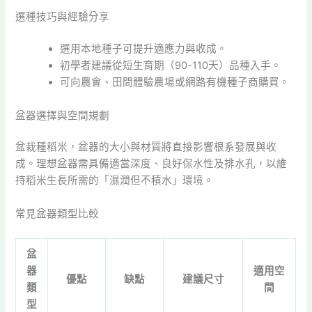
選種技巧與經驗分享
選用本地種子可提升適應力與收成。
初學者建議從短生育期（90-110天）品種入手。
可向農會、田間體驗農場或網路有機種子商購買。
盆器選擇與空間規劃
盆栽種稻米，盆器的大小與材質將直接影響根系發展與收
成。理想盆器需具備適當深度、良好保水性及排水孔，以維
持稻米生長所需的「濕潤但不積水」環境。
常見盆器類型比較
盆
器
適用空
優點
缺點
建議尺寸
類
間
型