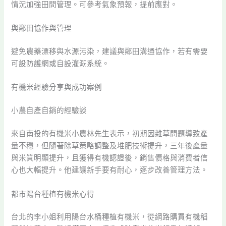
情況加強田間管理。可參考氣象預報，提前應對。
與鄰田協作與管理
避免農藥漂移與水源污染，建議與鄰田溝通協作，若有需要
可設防護網或自設灌溉系統。
有機米經驗分享與成功案例
小農自產自銷的經驗談
來自南投的有機米小農林先生表示，初期因雜草問題導致產
量不穩，但隨著除草策略調整及堆肥技術提升，三年後產量
與米質明顯提升，且獲得有機認證後，銷售價格與消費者信
心也大幅提升。他建議新手要有耐心，逐步改善管理方法。
都市陽台種植有機米心得
台北的李小姐利用陽台水桶種植有機米，從網路購買有機稻