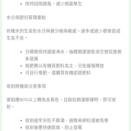
保持田間通風，減少病菌孳生
水分與肥份管理重點
有機米的生長對水分與養分極為敏感。過多或過少都會造成
生長不良。
分蘗期保持適度淹水，抽穗期適當乾濕交替促進根
系發展
施肥應以有機質肥料為主，分批緩慢釋放
可自行堆肥，或購買有機認證肥料
收割時機與注意事項
當稻穗90%以上轉為金黃色，且穀粒飽滿堅硬時，即可收
割。
收割過早米粒不飽滿，過晚易掉粒或被鳥害
收割後應快速乾燥，防止發霉