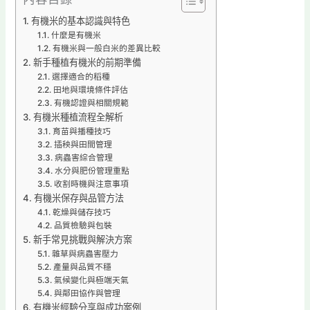
有機米的基本認識與特色
什麼是有機米
有機米與一般白米的差異比較
新手種植有機米的前期準備
選擇適合的稻種
田地與環境條件評估
有機認證與相關規範
有機米種植流程全解析
育苗與播種技巧
插秧與田間管理
病蟲害綜合管理
水分與肥份管理重點
收割時機與注意事項
有機米保存與品管方法
乾燥與儲存技巧
品質檢驗與包裝
新手常見挑戰與解決方案
雜草與病蟲害壓力
產量與品質不穩
氣候變化與極端天氣
與鄰田協作與管理
有機米經驗分享與成功案例