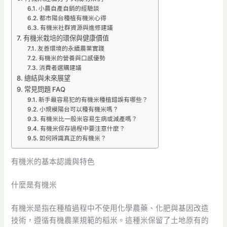
小農自產自銷的經驗談
都市陽台種植有機米心得
有機米社群資源與進修建議
有機米栽培的環保與健康價值
友善環境的永續農業實踐
有機米的營養與口感優勢
消費者選購建議
總結與未來展望
常見問題 FAQ
新手最容易犯的有機米種植錯誤有哪些？
小規模陽台可以種有機米嗎？
有機米比一般米容易生病或減產嗎？
有機米保存過程中要注意什麼？
如何辨識真正的有機米？
有機米的基本認識與特色
什麼是有機米
有機米是指在種植過程中不使用化學農藥、化肥與基因改造
技術，遵循有機農業規範的稻米。這種米保留了土地原有的