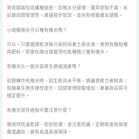
常見錯誤包括播種過密、忽略水分管理、雜草控制不當、未
記錄田間管理等。建議按步就班，並向有經驗農友請教。
小規模陽台可以種有機米嗎？
可以。只要選擇乾淨無污染的培養土與水源，使用有機稻種
與肥料，即使在陽台或屋頂也能種植少量有機米。
有機米比一般米容易生病或減產嗎？
初期轉作有機米時，因生態尚未平衡，病蟲害壓力會較高；
但隨著生物多樣性提升，田間管理經驗增加，產量與品質可
穩定提升。
有機米保存過程中要注意什麼？
需保持低溫乾燥、密封防潮，並注意防蟲。定期檢查有無發
霉或蟲蛀，避免高溫高濕環境。