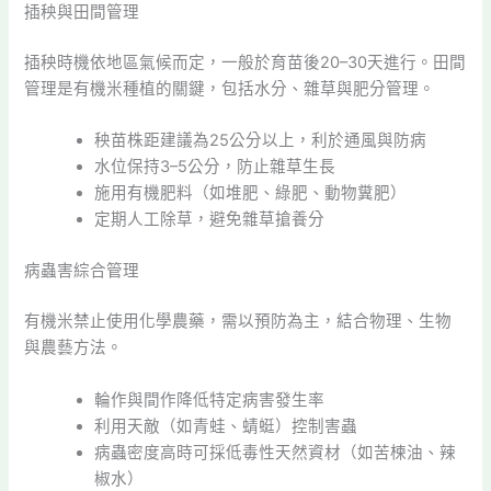
插秧與田間管理
插秧時機依地區氣候而定，一般於育苗後20–30天進行。田間
管理是有機米種植的關鍵，包括水分、雜草與肥分管理。
秧苗株距建議為25公分以上，利於通風與防病
水位保持3–5公分，防止雜草生長
施用有機肥料（如堆肥、綠肥、動物糞肥）
定期人工除草，避免雜草搶養分
病蟲害綜合管理
有機米禁止使用化學農藥，需以預防為主，結合物理、生物
與農藝方法。
輪作與間作降低特定病害發生率
利用天敵（如青蛙、蜻蜓）控制害蟲
病蟲密度高時可採低毒性天然資材（如苦楝油、辣
椒水）