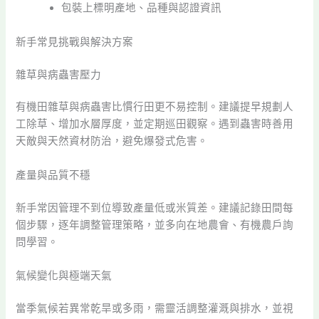
包裝上標明產地、品種與認證資訊
新手常見挑戰與解決方案
雜草與病蟲害壓力
有機田雜草與病蟲害比慣行田更不易控制。建議提早規劃人
工除草、增加水層厚度，並定期巡田觀察。遇到蟲害時善用
天敵與天然資材防治，避免爆發式危害。
產量與品質不穩
新手常因管理不到位導致產量低或米質差。建議記錄田間每
個步驟，逐年調整管理策略，並多向在地農會、有機農戶詢
問學習。
氣候變化與極端天氣
當季氣候若異常乾旱或多雨，需靈活調整灌溉與排水，並視