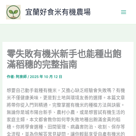
跳
宜蘭好食米有機農場
至
主
要
內
容
零失敗有機米新手也能種出飽
滿稻穗的完整指南
作者:
阿泉師
/
2025 年 10 月 12 日
想要自己動手栽種有機米，又擔心缺乏經驗會失敗嗎？有機
米不僅健康美味，更是對土地與環境友善的選擇。本篇文章
將帶你從入門到精通，完整掌握有機米的種植方法與訣竅。
無論你是城市陽台新手、農村小農，或是想嘗試有機生活的
家庭主婦，本文都會教你如何零失敗地種出飽滿金黃的稻
穗。你將學會選種、田間管理、病蟲害防治、收割、保存等
全流程，並為你解答常見疑問，讓你輕鬆享受自產有機米的