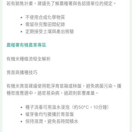
若有銷售計畫，建議先了解農糧署與各認證單位的規定。
不使用合成化學物質
需留存完整田間紀錄
定期接受土壤與產出檢驗
農糧署有機農業專區
有機米種植流程全解析
育苗與播種技巧
有機米育苗建議使用乾淨育苗箱或秧盤，避免病菌污染。播
種密度應適中，過密易染病，過疏則影響產量。
種子消毒可用溫水浸泡（約50°C，10分鐘）
催芽後均勻撒播於育苗盤
保持濕潤，避免長時間積水