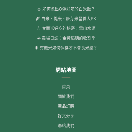
🍚 如何煮出Q彈好吃的白米飯？
🌾 白米、糙米、胚芽米營養大PK
💧 宜蘭米好吃的秘密：雪山水源
☀️ 農場日誌：金黃稻穗的收割季
🐛 有機米如何保存才不會長米蟲？
網站地圖
首頁
關於我們
產品訂購
好文分享
聯絡我們