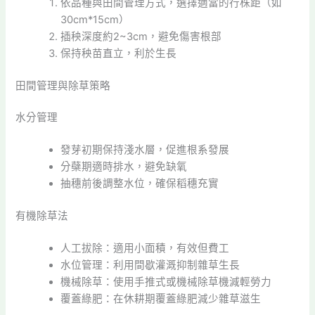
依品種與田間管理方式，選擇適當的行株距（如
30cm*15cm）
插秧深度約2~3cm，避免傷害根部
保持秧苗直立，利於生長
田間管理與除草策略
水分管理
發芽初期保持淺水層，促進根系發展
分蘗期適時排水，避免缺氧
抽穗前後調整水位，確保稻穗充實
有機除草法
人工拔除：適用小面積，有效但費工
水位管理：利用間歇灌溉抑制雜草生長
機械除草：使用手推式或機械除草機減輕勞力
覆蓋綠肥：在休耕期覆蓋綠肥減少雜草滋生