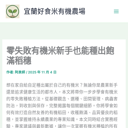
跳
宜蘭好食米有機農場
至
主
要
內
容
零失敗有機米新手也能種出飽
滿稻穗
作者:
阿泉師
/
2025 年 11 月 4 日
想在家自給自足種出屬於自己的有機米？無論你是農業新手
還是追求健康生活的都市人，本文將帶你一步步學會有機米
的零失敗種植方法。從基礎觀念、選種、田間管理、病蟲害
防治，到收割與保存，完整揭露每個關鍵細節。你將學會如
何有效打造自然友善的有機稻田，收穫飽滿、品質優良的稻
穗，並掌握維持永續農業的專業知識。本文同時結合實務經
驗、專家建議與最新數據，讓你一次掌握有機米種植的所有