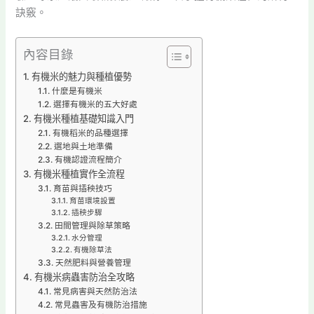
訣竅。
內容目錄
有機米的魅力與種植優勢
什麼是有機米
選擇有機米的五大好處
有機米種植基礎知識入門
有機稻米的品種選擇
選地與土地準備
有機認證流程簡介
有機米種植實作全流程
育苗與插秧技巧
育苗環境設置
插秧步驟
田間管理與除草策略
水分管理
有機除草法
天然肥料與營養管理
有機米病蟲害防治全攻略
常見病害與天然防治法
常見蟲害及有機防治措施