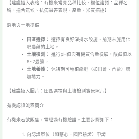
【建議插入表格：有機米常見品種比較，欄位建議：品種名
稱、適合氣候、抗病蟲害表現、產量、米質描述】
選地與土地準備
田區選擇：
選擇有良好灌排水設施、前期未施用化
肥農藥的土地。
土壤檢測：
進行pH值與有機質含量檢驗，酸鹼值以
6~7最適。
土地養護：
休耕期可種植綠肥（如田菁、苜蓿）增
加地力。
【建議插入圖片：田區選擇與土壤檢測實景照片】
有機認證流程簡介
有機米若欲販售，需經過有機驗證。主要步驟如下：
向認證單位（如慈心、國際驗證）申請