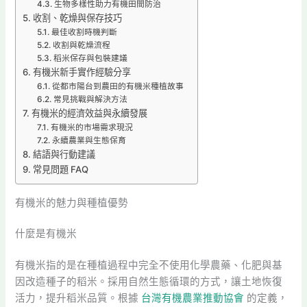
生物多樣性助力有機田間防治
收割、乾燥與保存技巧
最佳收割時機判斷
收割與乾燥流程
稻米保存與包裝建議
有機米新手實作經驗分享
從都市陽台到農田的有機米種植故事
常見挑戰與解決方法
有機米的經濟效益與永續發展
有機米的市場需求現況
永續農業與生態保育
結語與行動建議
常見問題 FAQ
有機米的魅力與種植優勢
什麼是有機米
有機米指的是在種植過程中完全不使用化學農藥、化肥與基
因改造種子的稻米。採用自然生態循環的方式，讓土地恢復
活力，提升稻米品質。根據
台灣有機農業推動協會
的定義，