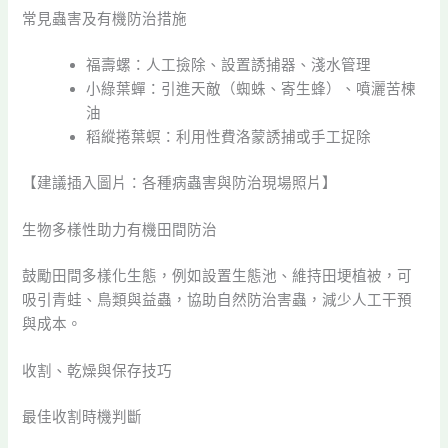
常見蟲害及有機防治措施
福壽螺：人工撿除、設置誘捕器、淺水管理
小綠葉蟬：引進天敵（蜘蛛、寄生蜂）、噴灑苦楝
油
稻縱捲葉螟：利用性費洛蒙誘捕或手工捉除
【建議插入圖片：各種病蟲害與防治現場照片】
生物多樣性助力有機田間防治
鼓勵田間多樣化生態，例如設置生態池、維持田埂植被，可
吸引青蛙、鳥類與益蟲，協助自然防治害蟲，減少人工干預
與成本。
收割、乾燥與保存技巧
最佳收割時機判斷