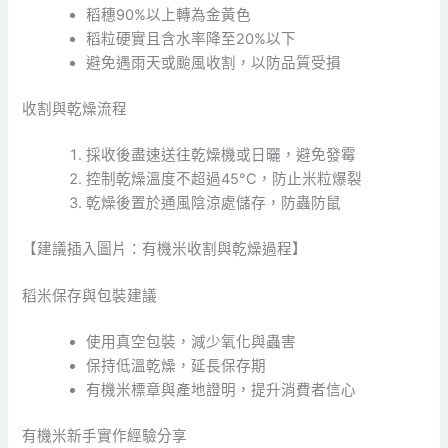
稻穗90%以上轉為金黃色
稻粒硬實且含水率降至20%以下
避免遇雨天或颱風收割，以防品質受損
收割與乾燥流程
採收後盡速送往乾燥機或日曬，避免發霉
控制乾燥溫度不超過45°C，防止米粒爆裂
乾燥後置於通風陰涼處儲存，防蟲防鼠
【建議插入圖片：有機米收割與乾燥過程】
稻米保存與包裝建議
使用真空包裝，減少氧化與蟲害
保持低溫乾燥，延長保存期
有機米標章與產地證明，提升消費者信心
有機米新手實作經驗分享