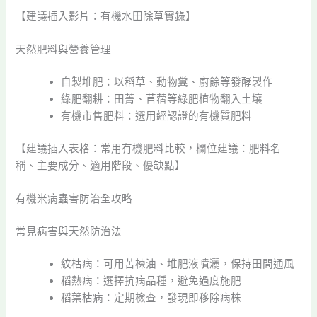
【建議插入影片：有機水田除草實錄】
天然肥料與營養管理
自製堆肥：以稻草、動物糞、廚餘等發酵製作
綠肥翻耕：田菁、苜蓿等綠肥植物翻入土壤
有機市售肥料：選用經認證的有機質肥料
【建議插入表格：常用有機肥料比較，欄位建議：肥料名
稱、主要成分、適用階段、優缺點】
有機米病蟲害防治全攻略
常見病害與天然防治法
紋枯病：可用苦楝油、堆肥液噴灑，保持田間通風
稻熱病：選擇抗病品種，避免過度施肥
稻葉枯病：定期檢查，發現即移除病株