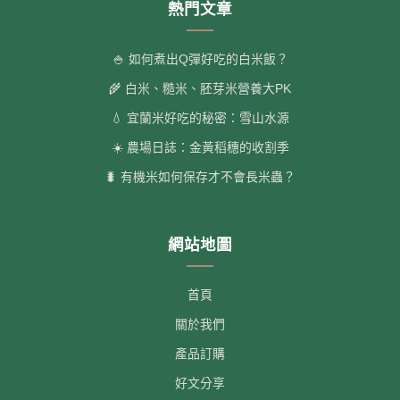
熱門文章
🍚 如何煮出Q彈好吃的白米飯？
🌾 白米、糙米、胚芽米營養大PK
💧 宜蘭米好吃的秘密：雪山水源
☀️ 農場日誌：金黃稻穗的收割季
🐛 有機米如何保存才不會長米蟲？
網站地圖
首頁
關於我們
產品訂購
好文分享