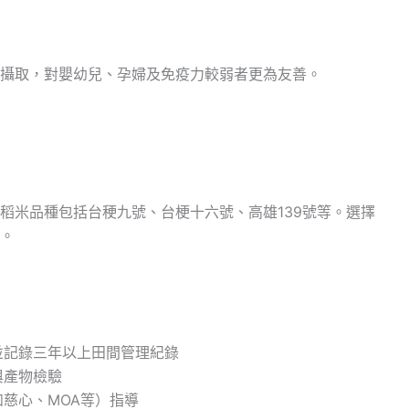
攝取，對嬰幼兒、孕婦及免疫力較弱者更為友善。
稻米品種包括台稉九號、台梗十六號、高雄139號等。選擇
。
並記錄三年以上田間管理紀錄
與產物檢驗
慈心、MOA等）指導