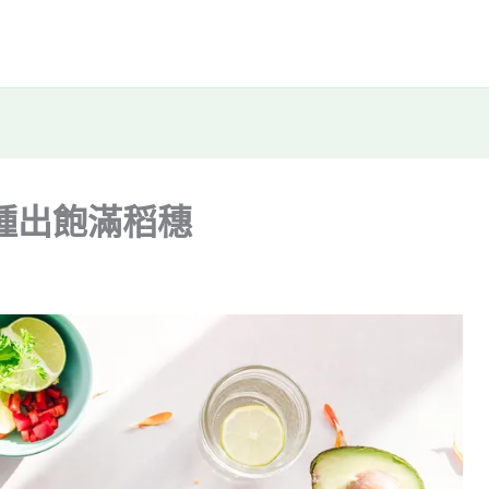
種出飽滿稻穗