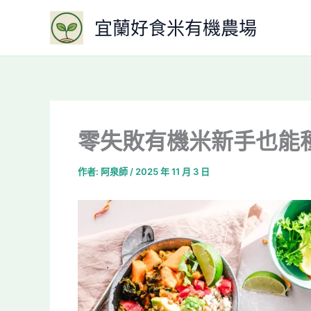
跳
宜蘭好食米有機農場
至
主
要
內
容
零失敗有機米新手也能
作者:
阿泉師
/
2025 年 11 月 3 日