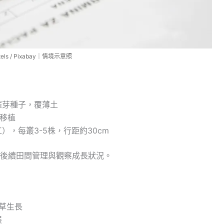
ls / Pixabay｜情境示意照
催芽種子，覆薄土
可移植
，每叢3-5株，行距約30cm
後續田間管理與觀察成長狀況。
雜草生長
展