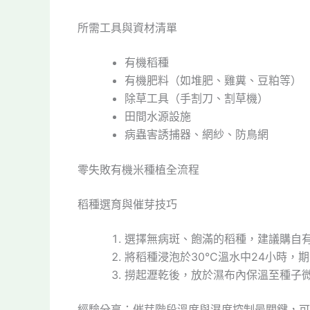
所需工具與資材清單
有機稻種
有機肥料（如堆肥、雞糞、豆粕等）
除草工具（手割刀、割草機）
田間水源設施
病蟲害誘捕器、網紗、防鳥網
零失敗有機米種植全流程
稻種選育與催芽技巧
選擇無病斑、飽滿的稻種，建議購自
將稻種浸泡於30°C溫水中24小時，期
撈起瀝乾後，放於濕布內保溫至種子微
經驗分享：催芽階段溫度與濕度控制最關鍵，可