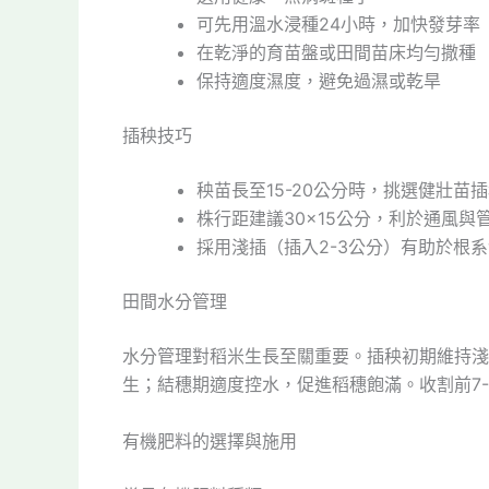
可先用溫水浸種24小時，加快發芽率
在乾淨的育苗盤或田間苗床均勻撒種
保持適度濕度，避免過濕或乾旱
插秧技巧
秧苗長至15-20公分時，挑選健壯苗
株行距建議30×15公分，利於通風與
採用淺插（插入2-3公分）有助於根
田間水分管理
水分管理對稻米生長至關重要。插秧初期維持淺
生；結穗期適度控水，促進稻穗飽滿。收割前7-
有機肥料的選擇與施用