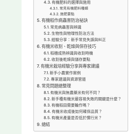
有機肥料的選擇與施用
常見有機肥料種類
施肥要點
有機稻作病蟲害防治祕訣
常見病蟲害與辨識
生物性與物理性防治方法
經驗分享：新手常見失誤與糾正
有機米收割、乾燥與保存技巧
稻穗成熟辨識與收割時機
收割後乾燥與儲存要點
有機米栽培經驗分享與專家建議
新手小農實作案例
專家建議與資源管道
常見問題總整理
有機米與無農藥米有何不同？
新手種有機米最容易失敗的關鍵是什麼？
有機稻田需要輪作嗎？
有機米收成後如何確保品質？
有機米產量是否低於慣行米？
總結