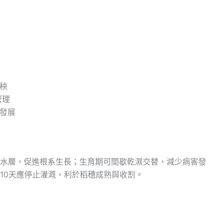
插秧
管理
系發展
水層，促進根系生長；生育期可間歇乾濕交替，減少病害發
10天應停止灌溉，利於稻穗成熟與收割。