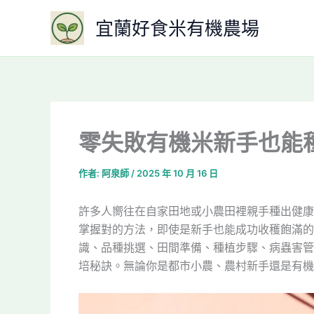
跳
宜蘭好食米有機農場
至
主
要
內
容
零失敗有機米新手也能
作者:
阿泉師
/
2025 年 10 月 16 日
許多人嚮往在自家田地或小農田裡親手種出健康
掌握對的方法，即使是新手也能成功收穫飽滿的
識、品種挑選、田間準備、種植步驟、病蟲害管
培秘訣。無論你是都市小農、農村新手還是有機