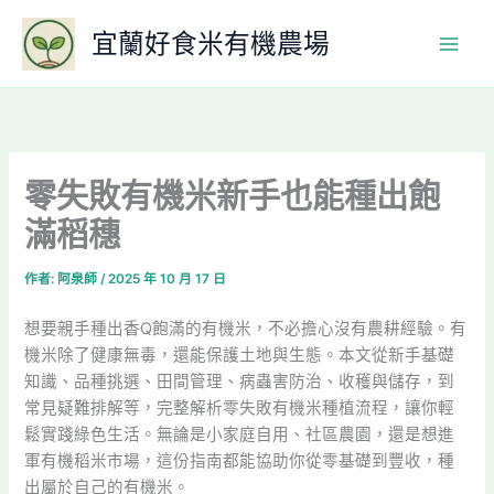
跳
宜蘭好食米有機農場
至
主
要
內
容
零失敗有機米新手也能種出飽
滿稻穗
作者:
阿泉師
/
2025 年 10 月 17 日
想要親手種出香Q飽滿的有機米，不必擔心沒有農耕經驗。有
機米除了健康無毒，還能保護土地與生態。本文從新手基礎
知識、品種挑選、田間管理、病蟲害防治、收穫與儲存，到
常見疑難排解等，完整解析零失敗有機米種植流程，讓你輕
鬆實踐綠色生活。無論是小家庭自用、社區農園，還是想進
軍有機稻米市場，這份指南都能協助你從零基礎到豐收，種
出屬於自己的有機米。