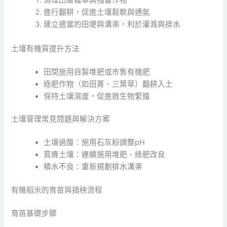
清理田區雜草與殘留作物
進行翻耕，促進土壤鬆軟與通氣
建立適當的田埂與溝渠，利於灌溉與排水
土壤有機質提升方法
田間施用自製堆肥或市售有機肥
綠肥作物（如田菁、三葉草）翻耕入土
保持土壤濕度，促進微生物繁殖
土壤管理常見問題與解決方案
土壤過酸：施用石灰粉調整pH
貧瘠土壤：連續施用堆肥、綠肥改良
積水不良：重新規劃排水溝渠
有機稻米的育苗與插秧流程
育苗基礎步驟