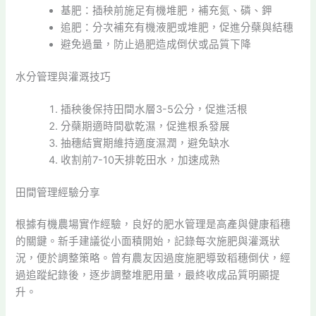
基肥：插秧前施足有機堆肥，補充氮、磷、鉀
追肥：分次補充有機液肥或堆肥，促進分蘗與結穗
避免過量，防止過肥造成倒伏或品質下降
水分管理與灌溉技巧
插秧後保持田間水層3-5公分，促進活根
分蘗期適時間歇乾濕，促進根系發展
抽穗結實期維持適度濕潤，避免缺水
收割前7-10天排乾田水，加速成熟
田間管理經驗分享
根據有機農場實作經驗，良好的肥水管理是高產與健康稻穗
的關鍵。新手建議從小面積開始，記錄每次施肥與灌溉狀
況，便於調整策略。曾有農友因過度施肥導致稻穗倒伏，經
過追蹤紀錄後，逐步調整堆肥用量，最終收成品質明顯提
升。