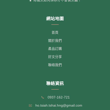
🐛 有機米如何保存才不會長米蟲？
網站地圖
首頁
關於我們
產品訂購
好文分享
聯絡我們
聯絡資訊
📞
0937-162-721
📧
ho.tsiah.tshai.hng@gmail.com