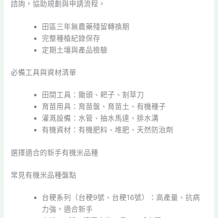
諮詢，協助規劃與申請流程。
田區三年無農藥殘留轉換期
完整種植紀錄保存
定期土壤與產品檢驗
必備工具與資材清單
田間工具：鋤頭、耙子、割草刀
育苗用具：育苗盤、育苗土、有機種子
灌溉設備：水管、抽水馬達、排水溝
有機資材：有機肥料、堆肥、天然防治劑
選擇適合的新手有機米品種
常見有機米品種盤點
台稉系列（台稉9號、台稉16號）：高產量、抗病
力強，適合新手