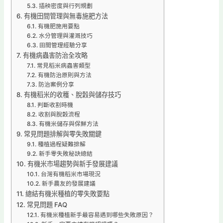
插秧密度與行列規劃
有機田間管理與無毒施肥方法
有機肥施用要點
水分管理與灌溉技巧
田間管理經驗分享
有機病蟲害防治全攻略
常見稻米病蟲害類型
有機防治原則與方法
防治案例分享
有機稻米的收穫、脫穀與儲存技巧
判斷收割時機
收割與脫穀流程
有機米儲存與保鮮方法
常見問題排解與零失敗關鍵
種植過程疑難排解
新手零失敗秘訣總結
有機米市場趨勢與新手發展建議
台灣有機稻米市場現況
新手農友的發展建議
總結有機米種植的零失敗要點
常見問題 FAQ
有機米種植新手最容易遇到哪些失敗原因？