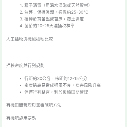
種子消毒（用溫水浸泡或天然資材）
催芽：保持濕潤，適溫約25-30°C
播種於育苗盤或苗床，覆土適度
苗齡約20-25天達插秧標準
人工插秧與機械插秧比較
插秧密度與行列規劃
行距約30公分，株距約12-15公分
密度過高易造成通風不良，病害風險升高
保持行列整齊，利於後續田間管理
有機田間管理與無毒施肥方法
有機肥施用要點