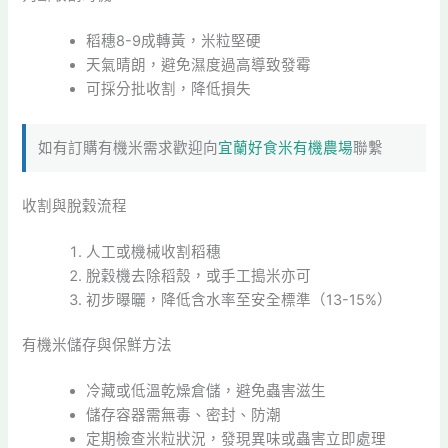
稻穗8-9成轉黃，米粒堅硬
天氣晴朗，避免濕度過高導致發霉
可採分批收割，降低損失
如有訂購有機米需求歡迎向
宜蘭好食米有機農場
聯繫
收割與脫穀流程
人工或機械收割稻穗
脫穀機去除稻殼，或手工搗米亦可
初步曝曬，降低含水率至安全標準（13-15%）
有機米儲存與保鮮方法
冷藏或低溫乾燥倉儲，避免蟲害滋生
儲存容器需無毒、密封、防潮
定期檢查米粒狀況，發現異味或蟲害立即處理