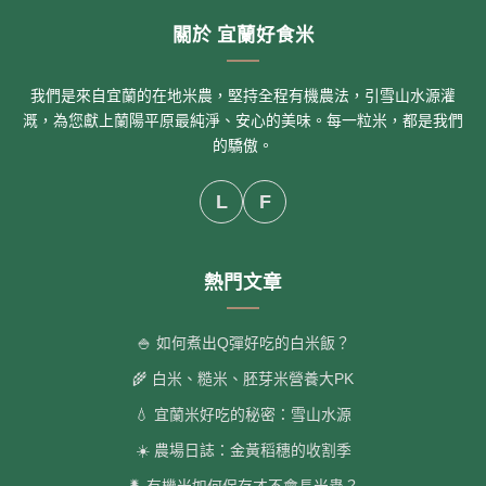
關於 宜蘭好食米
我們是來自宜蘭的在地米農，堅持全程有機農法，引雪山水源灌
溉，為您獻上蘭陽平原最純淨、安心的美味。每一粒米，都是我們
的驕傲。
L
F
熱門文章
🍚 如何煮出Q彈好吃的白米飯？
🌾 白米、糙米、胚芽米營養大PK
💧 宜蘭米好吃的秘密：雪山水源
☀️ 農場日誌：金黃稻穗的收割季