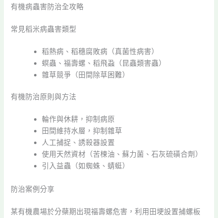
有機病蟲害防治全攻略
常見稻米病蟲害類型
稻熱病、稻穗腐敗病（真菌性病害）
螟蟲、福壽螺、稻飛蝨（昆蟲類害蟲）
雜草競爭（田間除草困難）
有機防治原則與方法
輪作與休耕，抑制病原
田間維持水層，抑制雜草
人工捕捉、誘殺器設置
使用天然資材（苦楝油、蘇力菌、石灰硫磺合劑）
引入益蟲（如蜘蛛、蜻蜓）
防治案例分享
某有機農場於分蘗期出現福壽螺危害，利用田埂設置捕螺板