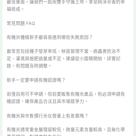
最佳後盾。讓我們一起用雙手守護土地，享受純淨米香的幸
福收成。
常見問題 FAQ
有機米種植新手最容易遇到哪些失敗原因？
最常見包括種子發芽率低、秧苗管理不當、病蟲害防治不
足、灌溉與施肥過量或不足。建議從小面積開始，詳實記
錄，有問題及時調整。
新手一定要申請有機認證嗎？
若僅自用可不申請，但若要販售有機米產品，則必須申請有
機認證，確保產品合法且具市場競爭力。
有機米與市售慣行米在營養上有差異嗎？
有機米通常重金屬殘留較低，微量元素含量較高，且無化學