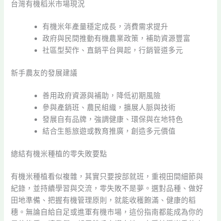
台灣有機稻米市場現況
有機米年產量穩定成長，消費需求提升
政府與民間推動有機農業政策，補助資源豐富
社區型契作、直銷平台興起，行銷管道多元
新手農友的發展建議
善用政府資源與補助，降低初期風險
參與產銷班、農民組織，擴展人脈與技術
發展自有品牌，強調健康、環保與在地特色
結合生態旅遊或教育推廣，創造多元價值
總結有機米種植的零失敗要點
有機米種植看似複雜，其實只要按部就班，重視田間細節與
紀錄，並持續學習與交流，零失敗不是夢。選對品種、做好
田地準備、把握有機管理原則，就能收穫飽滿、健康的稻
穗。無論自給自足或進軍有機市場，這份指南都能成為你的