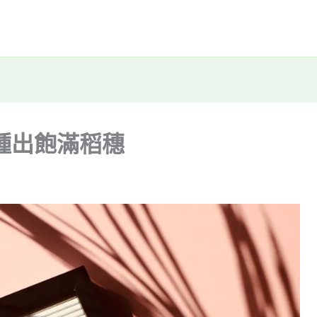
種出飽滿稻穗