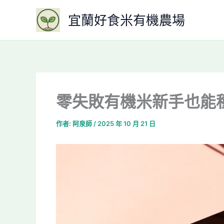
跳
宜蘭好食米有機農場
至
主
要
內
容
零失敗有機米新手也能
作者:
阿泉師
/
2025 年 10 月 21 日