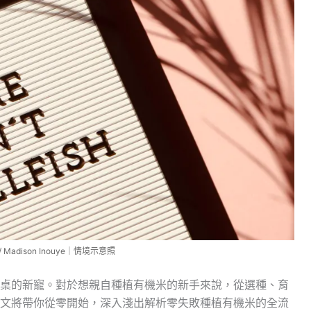
/ Madison Inouye｜情境示意照
桌的新寵。對於想親自種植有機米的新手來說，從選種、育
文將帶你從零開始，深入淺出解析零失敗種植有機米的全流