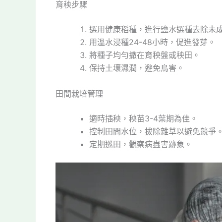
育秧步驟
選用健康稻種，進行鹽水選種去除未
用溫水浸種24-48小時，促進發芽。
將種子均勻撒在育秧盤或秧田。
保持土壤濕潤，避免鳥害。
田間栽培管理
適時插秧，秧苗3-4葉期為佳。
控制田間水位，拔除雜草以避免競爭
定期巡田，觀察病蟲害跡象。