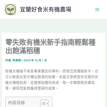
跳
宜蘭好食米有機農場
至
主
要
內
容
零失敗有機米新手指南輕鬆種
出飽滿稻穗
作者:
阿泉師
/
2025 年 12 月 1 日
有機米種植不再是專業農民的專利，即使您是種植新手，也
可以輕鬆在家中種出飽滿的稻穗。本篇文章將提供完整的有
機米種植指南，從選擇稻種到收成，每一步驟都將詳盡指
導，確保您能夠獲得豐碩的成果。
內容目錄