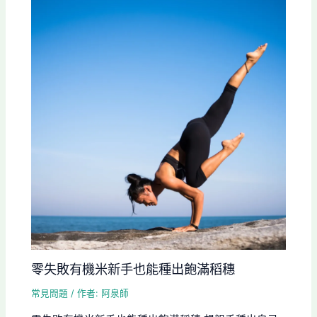
零失敗有機米新手也能種出飽滿稻穗
常見問題
/ 作者:
阿泉師