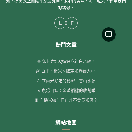
溉，為您獻上蘭陽平原最純淨、安心的美味。每一粒米，都是我們
的驕傲。
L
F
熱門文章
🍚 如何煮出Q彈好吃的白米飯？
🌾 白米、糙米、胚芽米營養大PK
💧 宜蘭米好吃的秘密：雪山水源
☀️ 農場日誌：金黃稻穗的收割季
🐛 有機米如何保存才不會長米蟲？
網站地圖