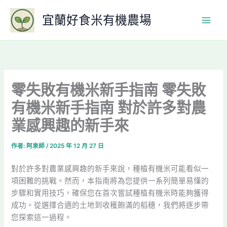
跳
宜蘭好食米有機農場
至
主
要
內
容
零失敗有機米新手指南 零失敗
有機米新手指南 對於許多對農
業感興趣的新手來
作者:
阿泉師
/
2025 年 12 月 27 日
對於許多對農業感興趣的新手來說，種植有機米可能看似一
項困難的挑戰。然而，本指南將為您提供一系列簡單易懂的
步驟和實用技巧，確保您在首次嘗試種植有機米時能夠獲得
成功。從選擇合適的土地到收穫飽滿的稻穗，我們將逐步帶
您探索這一過程。