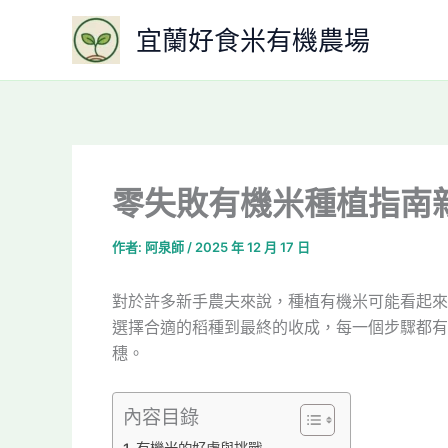
跳
宜蘭好食米有機農場
至
主
要
內
容
零失敗有機米種植指南
作者:
阿泉師
/
2025 年 12 月 17 日
對於許多新手農夫來說，種植有機米可能看起來
選擇合適的稻種到最終的收成，每一個步驟都有
穗。
內容目錄