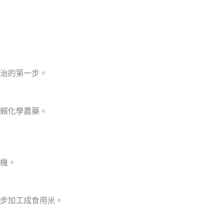
治的第一步。
賴化學農藥。
機。
步加工成食用米。