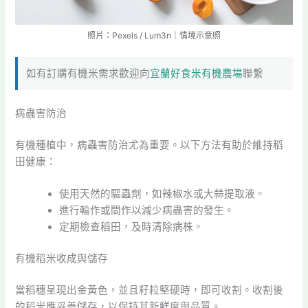
照片：Pexels / Lum3n｜情境示意照
如有訂購有機米需求歡迎向
宜蘭好食米有機農場
聯繫
病蟲害防治
有機種植中，病蟲害防治尤為重要。以下方法有助於維持稻
田健康：
使用天然的驅蟲劑，如辣椒水或大蒜提取液。
進行輪作或間作以減少病蟲害的發生。
定期檢查稻田，及時清除病株。
有機稻米收成與儲存
當稻穗呈現出金黃色，並且籽粒堅硬時，即可收割。收割後
的稻米應妥善儲存，以保持其新鮮度與品質。