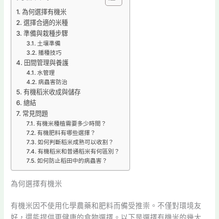
為何選擇有機米
選擇合適的米種
準備與栽種步驟
土壤準備
播種技巧
田間管理與養護
水管理
病蟲害防治
有機稻米收成與儲存
總結
常見問題
有機米種植需要多少時間？
有機肥料有哪些選擇？
如何判斷稻米成熟可以收割？
有機稻米和普通稻米有何區別？
如何防止稻田中的病蟲害？
為何選擇有機米
有機米因不使用化學農藥和肥料而備受推崇。不僅對環境友
好，還能提供更健康的食物選擇。以下是選擇有機米的幾大