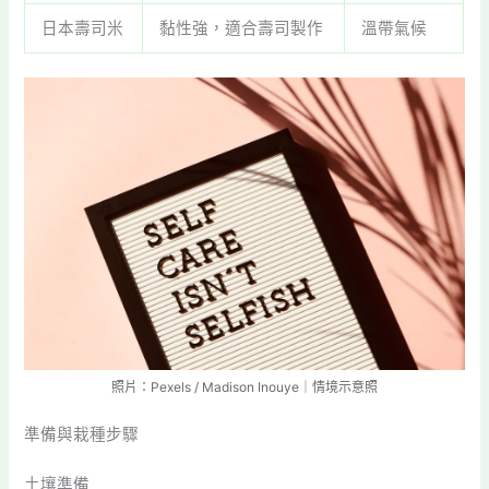
日本壽司米
黏性強，適合壽司製作
溫帶氣候
照片：Pexels / Madison Inouye｜情境示意照
準備與栽種步驟
土壤準備