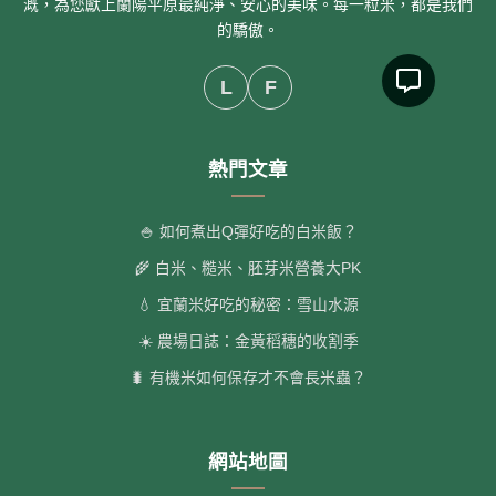
溉，為您獻上蘭陽平原最純淨、安心的美味。每一粒米，都是我們
的驕傲。
L
F
熱門文章
🍚 如何煮出Q彈好吃的白米飯？
🌾 白米、糙米、胚芽米營養大PK
💧 宜蘭米好吃的秘密：雪山水源
☀️ 農場日誌：金黃稻穗的收割季
🐛 有機米如何保存才不會長米蟲？
網站地圖