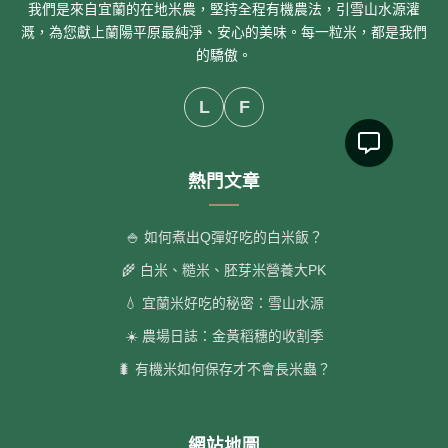
我們是來自宜蘭的在地米農，堅持全程有機農法，引雪山水源灌
溉，為您獻上蘭陽平原最純淨、安心的美味。每一粒米，都是我們
的驕傲。
L
F
熱門文章
🍚 如何煮出Q彈好吃的白米飯？
🌾 白米、糙米、胚芽米營養大PK
💧 宜蘭米好吃的秘密：雪山水源
☀️ 農場日誌：金黃稻穗的收割季
🐛 有機米如何保存才不會長米蟲？
網站地圖