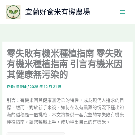
跳
宜蘭好食米有機農場
至
主
要
內
容
零失敗有機米種植指南 零失敗
有機米種植指南 引言有機米因
其健康無污染的
作者:
阿泉師
/
2025 年 12 月 21 日
引言：
有機米因其健康無污染的特性，成為現代人追求的目
標。然而，對於新手來說，如何在沒有農藥的情況下種出飽
滿的稻穗是一個挑戰。本文將提供一套完整的零失敗有機米
種植指南，讓您輕鬆上手，成功種出自己的有機米。