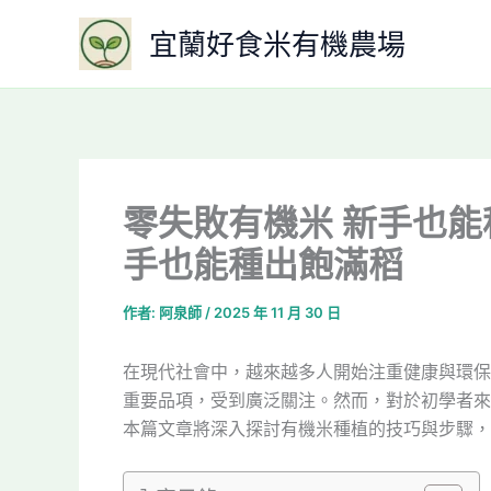
跳
宜蘭好食米有機農場
至
主
要
內
容
零失敗有機米 新手也能
手也能種出飽滿稻
作者:
阿泉師
/
2025 年 11 月 30 日
在現代社會中，越來越多人開始注重健康與環保
重要品項，受到廣泛關注。然而，對於初學者來
本篇文章將深入探討有機米種植的技巧與步驟，