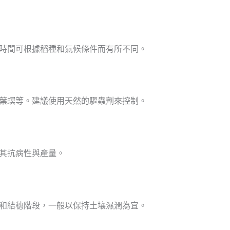
具體時間可根據稻種和氣候條件而有所不同。
卷葉螟等。建議使用天然的驅蟲劑來控制。
慮其抗病性與產量。
期和結穗階段，一般以保持土壤濕潤為宜。