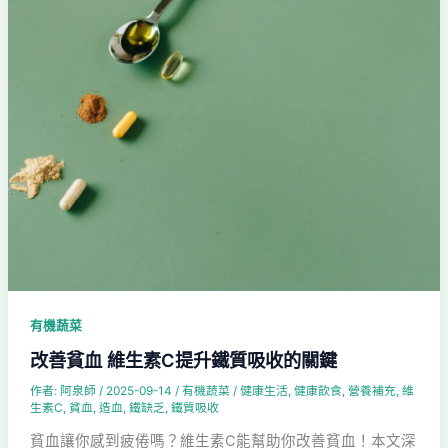
鐵
質
吸
收
的
關
鍵
有機蔬菜
改善貧血 維生素C提升鐵質吸收的關鍵
作者:
阿泉師
/
2025-09-14
/
有機蔬菜
/
健康生活
,
健康飲食
,
營養補充
,
維
生素C
,
貧血
,
造血
,
鐵缺乏
,
鐵質吸收
貧血讓你感到疲倦嗎？維生素C能幫助你改善貧血！本文深