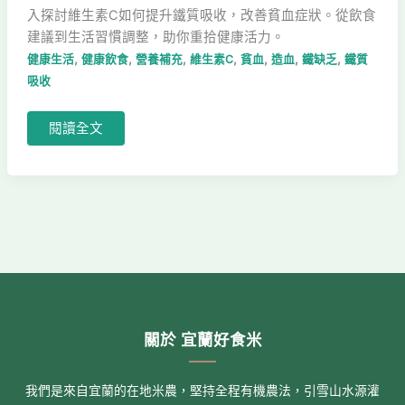
入探討維生素C如何提升鐵質吸收，改善貧血症狀。從飲食
建議到生活習慣調整，助你重拾健康活力。
,
,
,
,
,
,
,
健康生活
健康飲食
營養補充
維生素C
貧血
造血
鐵缺乏
鐵質
吸收
閱讀全文
關於 宜蘭好食米
我們是來自宜蘭的在地米農，堅持全程有機農法，引雪山水源灌