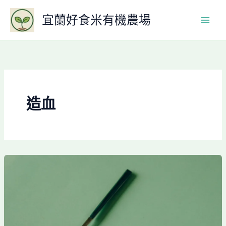
跳
宜蘭好食米有機農場
至
主
要
內
容
造血
改
善
貧
血
維
生
素
C
提
升