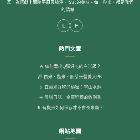
溉，為您獻上蘭陽平原最純淨、安心的美味。每一粒米，都是我們
的驕傲。
L
F
熱門文章
🍚 如何煮出Q彈好吃的白米飯？
🌾 白米、糙米、胚芽米營養大PK
💧 宜蘭米好吃的秘密：雪山水源
☀️ 農場日誌：金黃稻穗的收割季
🐛 有機米如何保存才不會長米蟲？
網站地圖