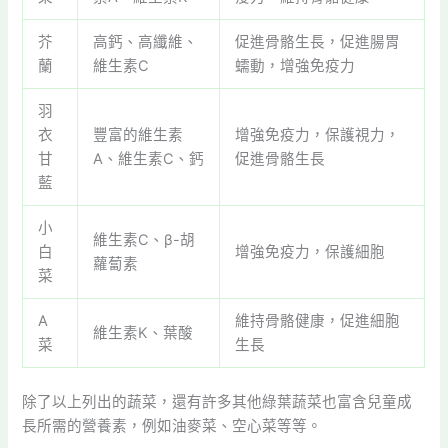
芥
高鈣、高纖維、
促進骨骼生長，促進腸胃
蘭
維生素C
蠕動，增強免疫力
羽
衣
豐富的維生素
增強免疫力，保護視力，
甘
A、維生素C、鈣
促進骨骼生長
藍
小
維生素C、β-胡
白
增強免疫力，保護細胞
蘿蔔素
菜
A
維持骨骼健康，促進細胞
維生素K、葉酸
菜
生長
除了以上列出的蔬菜，還有許多其他綠葉蔬菜也富含兒童成
長所需的營養素，例如油麥菜、空心菜等等。