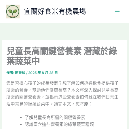
跳
宜蘭好食米有機農場
至
主
要
內
容
兒童長高關鍵營養素 潛藏於綠
葉蔬菜中
作者:
阿泉師
/
2025 年 8 月 28 日
您是否擔心孩子的成長發育？想了解如何透過飲食提供孩子
所需的營養，幫助他們健康長高？本文將深入探討兒童長高
所需的關鍵營養素，並揭示這些營養素如何藏在我們日常生
活中常見的綠葉蔬菜中。讀完本文，您將能：
了解兒童長高所需的關鍵營養素
認識富含這些營養素的綠葉蔬菜種類