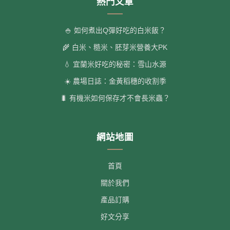
熱門文章
🍚 如何煮出Q彈好吃的白米飯？
🌾 白米、糙米、胚芽米營養大PK
💧 宜蘭米好吃的秘密：雪山水源
☀️ 農場日誌：金黃稻穗的收割季
🐛 有機米如何保存才不會長米蟲？
網站地圖
首頁
關於我們
產品訂購
好文分享