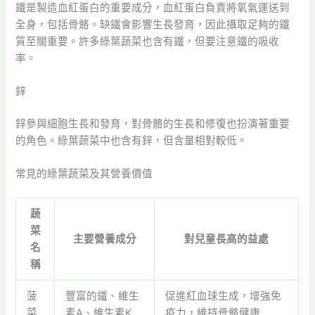
鐵是製造血紅蛋白的重要成分，血紅蛋白負責將氧氣運送到
全身，包括骨骼。缺鐵會影響生長發育，因此攝取足夠的鐵
質至關重要。許多綠葉蔬菜也含有鐵，但要注意鐵的吸收
率。
鋅
鋅參與細胞生長和發育，對骨骼的生長和修復也扮演著重要
的角色。綠葉蔬菜中也含有鋅，但含量相對較低。
常見的綠葉蔬菜及其營養價值
蔬
菜
主要營養成分
對兒童長高的益處
名
稱
菠
豐富的鐵、維生
促進紅血球生成，增強免
菜
素A、維生素K
疫力，維持骨骼健康