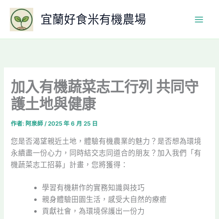
跳
宜蘭好食米有機農場
至
主
要
內
容
加入有機蔬菜志工行列 共同守
護土地與健康
作者:
阿泉師
/
2025 年 6 月 25 日
您是否渴望親近土地，體驗有機農業的魅力？是否想為環境
永續盡一份心力，同時結交志同道合的朋友？加入我們「有
機蔬菜志工招募」計畫，您將獲得：
學習有機耕作的實務知識與技巧
親身體驗田園生活，感受大自然的療癒
貢獻社會，為環境保護出一份力