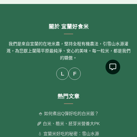
關於 宜蘭好食米
我們是來自宜蘭的在地米農，堅持全程有機農法，引雪山水源灌
溉，為您獻上蘭陽平原最純淨、安心的美味。每一粒米，都是我們
的驕傲。
L
F
熱門文章
🍚 如何煮出Q彈好吃的白米飯？
🌾 白米、糙米、胚芽米營養大PK
💧 宜蘭米好吃的秘密：雪山水源