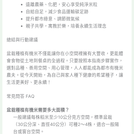
遠離農藥、化肥，安心享受純淨米粒
自給自足，減少食品運輸碳足跡
提升都市綠意、調節微氣候
親子共學，寓教於樂，培養永續生活理念
總結與行動建議
盆栽種植有機米不僅能讓你在小空間裡擁有大豐收，更能體
會食物從土地到餐桌的全過程。只要按照本指南步驟實作，
選對品種、善用空間、用心管理，人人都能成為都市有機米
農夫。從今天開始，為自己與家人種下健康的希望種子，讓
生活更美好、更永續！
常見問答 FAQ
盆栽種植有機米需要多大面積？
一般建議每株稻米至少10公分見方空間，標準盆栽
（30公分深、直徑40公分）可種2～4株，適合一般陽
台或窗台空間。