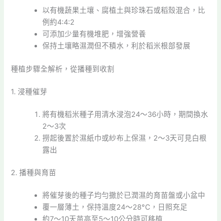
以有機蔬果土壤、腐植土與珍珠石或稻殼混合，比
例約4:4:2
可添加少量有機堆肥，增強營養
保持土壤略濕潤但不積水，利於稻米根部發展
種植步驟全解析，從播種到收割
1. 浸種催芽
將有機稻米種子用清水浸泡24～36小時，期間換水
2～3次
撈起後置於濕紙巾或紗布上保濕，2～3天可見白根
露出
2. 播種與育苗
將催芽後的種子均勻撒於已潤濕的育苗盤或小盆中
覆一層薄土，保持溫度24～28°C，日照充足
約7～10天苗高至5～10公分時可移植