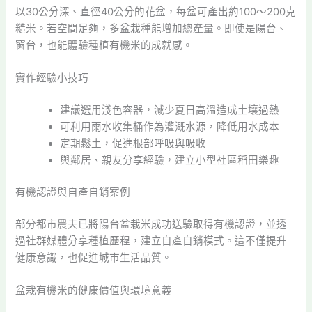
以30公分深、直徑40公分的花盆，每盆可產出約100～200克
糙米。若空間足夠，多盆栽種能增加總產量。即使是陽台、
窗台，也能體驗種植有機米的成就感。
實作經驗小技巧
建議選用淺色容器，減少夏日高溫造成土壤過熱
可利用雨水收集桶作為灌溉水源，降低用水成本
定期鬆土，促進根部呼吸與吸收
與鄰居、親友分享經驗，建立小型社區稻田樂趣
有機認證與自產自銷案例
部分都市農夫已將陽台盆栽米成功送驗取得有機認證，並透
過社群媒體分享種植歷程，建立自產自銷模式。這不僅提升
健康意識，也促進城市生活品質。
盆栽有機米的健康價值與環境意義