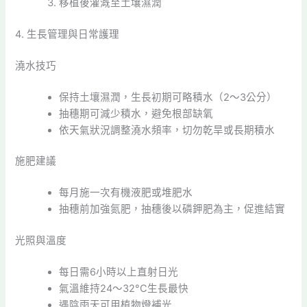
移植後灌溉至土壤濕潤
4. 生長管理與日常護理
澆水技巧
保持土壤濕潤，生長初期可略積水（2～3公分）
抽穗期可減少積水，避免根部缺氧
依天氣狀況調整澆水頻率，切勿乾旱或長期積水
施肥建議
每月施一次有機液肥或堆肥水
抽穗前加強氮肥，抽穗後以磷鉀肥為主，促進結實
光照與溫度
每日需6小時以上直射日光
氣溫維持24～32°C生長最快
遇陰雨天可用植物燈補光