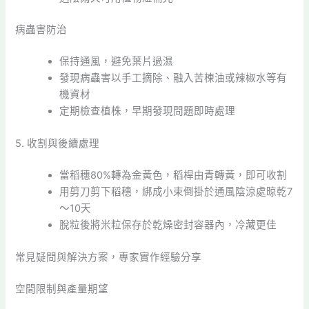
病蟲害防治
保持通風，避免葉片過濕
發現病蟲害以手工摘除、融入苦楝油或辣椒水等有
機資材
定期檢查植株，早期發現問題即時處理
5. 收割與後續處理
當稻穗80%轉為金黃色，稻桿由青轉黃，即可收割
用剪刀剪下稻穗，綁成小束倒掛於通風陰涼處晾乾7
～10天
脫粒後將米粒保存於乾燥密封容器內，冷藏更佳
常見疑問與解決方案，專家實作經驗分享
空間限制與產量期望