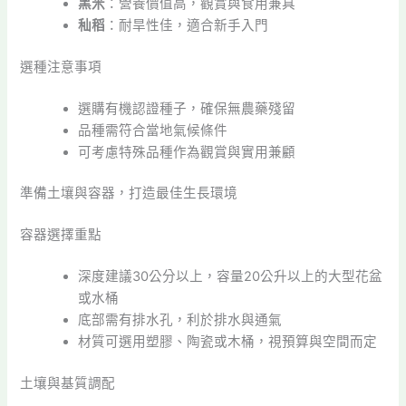
黑米
：營養價值高，觀賞與食用兼具
秈稻
：耐旱性佳，適合新手入門
選種注意事項
選購有機認證種子，確保無農藥殘留
品種需符合當地氣候條件
可考慮特殊品種作為觀賞與實用兼顧
準備土壤與容器，打造最佳生長環境
容器選擇重點
深度建議30公分以上，容量20公升以上的大型花盆
或水桶
底部需有排水孔，利於排水與通氣
材質可選用塑膠、陶瓷或木桶，視預算與空間而定
土壤與基質調配