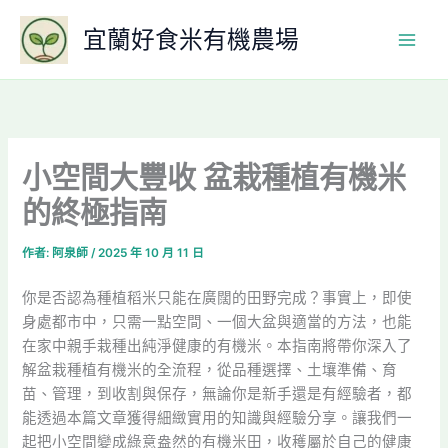
跳
宜蘭好食米有機農場
至
主
要
內
容
小空間大豐收 盆栽種植有機米
的終極指南
作者:
阿泉師
/
2025 年 10 月 11 日
你是否認為種植稻米只能在廣闊的田野完成？事實上，即使
身處都市中，只需一點空間、一個大盆與適當的方法，也能
在家中親手栽種出純淨健康的有機米。本指南將帶你深入了
解盆栽種植有機米的全流程，從品種選擇、土壤準備、育
苗、管理，到收割與保存，無論你是新手還是有經驗者，都
能透過本篇文章獲得細緻實用的知識與經驗分享。讓我們一
起把小空間變成綠意盎然的有機米田，收穫屬於自己的健康