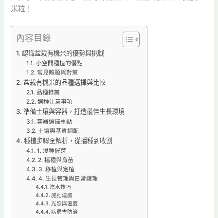
米粒！
內容目錄
認識盆栽有機米的優勢與挑戰
小空間種植的優點
常見難題與對策
盆栽有機米的品種選擇與比較
品種推薦
選種注意事項
準備土壤與容器，打造最佳生長環境
容器選擇重點
土壤與基質調配
種植步驟全解析，從播種到收割
1. 浸種催芽
2. 播種與育苗
3. 移植與定植
4. 生長管理與日常護理
澆水技巧
施肥建議
光照與溫度
病蟲害防治