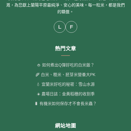
溉，為您獻上蘭陽平原最純淨、安心的美味。每一粒米，都是我們
的驕傲。
L
F
熱門文章
🍚 如何煮出Q彈好吃的白米飯？
🌾 白米、糙米、胚芽米營養大PK
💧 宜蘭米好吃的秘密：雪山水源
☀️ 農場日誌：金黃稻穗的收割季
🐛 有機米如何保存才不會長米蟲？
網站地圖