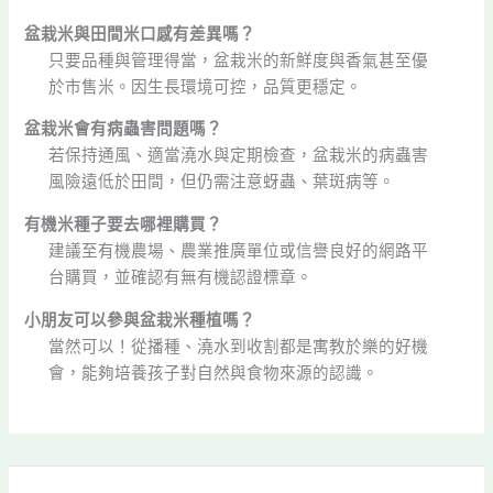
盆栽米與田間米口感有差異嗎？
只要品種與管理得當，盆栽米的新鮮度與香氣甚至優
於市售米。因生長環境可控，品質更穩定。
盆栽米會有病蟲害問題嗎？
若保持通風、適當澆水與定期檢查，盆栽米的病蟲害
風險遠低於田間，但仍需注意蚜蟲、葉斑病等。
有機米種子要去哪裡購買？
建議至有機農場、農業推廣單位或信譽良好的網路平
台購買，並確認有無有機認證標章。
小朋友可以參與盆栽米種植嗎？
當然可以！從播種、澆水到收割都是寓教於樂的好機
會，能夠培養孩子對自然與食物來源的認識。