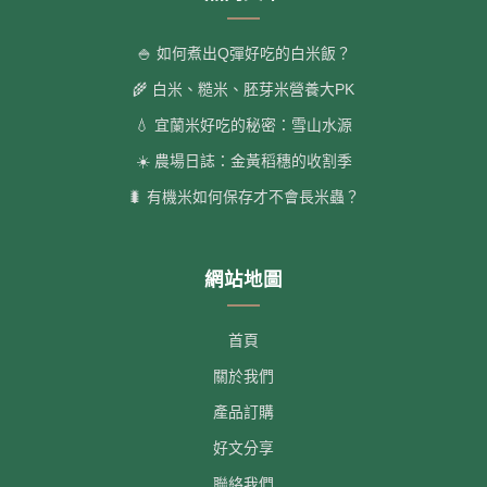
🍚 如何煮出Q彈好吃的白米飯？
🌾 白米、糙米、胚芽米營養大PK
💧 宜蘭米好吃的秘密：雪山水源
☀️ 農場日誌：金黃稻穗的收割季
🐛 有機米如何保存才不會長米蟲？
網站地圖
首頁
關於我們
產品訂購
好文分享
聯絡我們