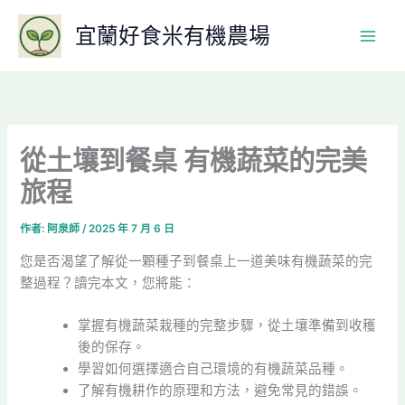
跳
宜蘭好食米有機農場
至
主
要
內
容
從土壤到餐桌 有機蔬菜的完美
旅程
作者:
阿泉師
/
2025 年 7 月 6 日
您是否渴望了解從一顆種子到餐桌上一道美味有機蔬菜的完
整過程？讀完本文，您將能：
掌握有機蔬菜栽種的完整步驟，從土壤準備到收穫
後的保存。
學習如何選擇適合自己環境的有機蔬菜品種。
了解有機耕作的原理和方法，避免常見的錯誤。