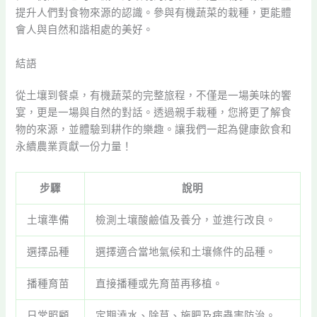
提升人們對食物來源的認識。參與有機蔬菜的栽種，更能體
會人與自然和諧相處的美好。
結語
從土壤到餐桌，有機蔬菜的完整旅程，不僅是一場美味的饗
宴，更是一場與自然的對話。透過親手栽種，您將更了解食
物的來源，並體驗到耕作的樂趣。讓我們一起為健康飲食和
永續農業貢獻一份力量！
步驟
說明
土壤準備
檢測土壤酸鹼值及養分，並進行改良。
選擇品種
選擇適合當地氣候和土壤條件的品種。
播種育苗
直接播種或先育苗再移植。
日常照顧
定期澆水、除草、施肥及病蟲害防治。