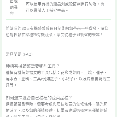
出現
可以使用有機的殺蟲劑或殺菌劑進行防治，也
病蟲
可以嘗試人工捕捉害蟲。
害
希望我的30天有機蔬菜成長日記能給您帶來一些啟發，讓您
也能輕鬆在家種植有機蔬菜，享受從種子到餐盤的樂趣！
常見問題 (FAQ)
種植有機蔬菜需要哪些工具？
種植有機蔬菜需要的工具包括：花盆或菜園、土壤、種子、
澆水壺、肥料、工具(例如鏟子、小耙子)、以及病蟲害防治工
具等。
如何選擇適合自己種植的蔬菜品種？
選擇蔬菜品種時，需要考慮您居住地區的氣候條件、陽光照
射時間、以及您的種植經驗。初學者建議選擇容易種植的蔬
菜，例如生菜、小白菜、蘿蔔等。