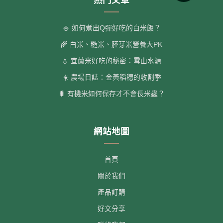
熱門文章
🍚 如何煮出Q彈好吃的白米飯？
🌾 白米、糙米、胚芽米營養大PK
💧 宜蘭米好吃的秘密：雪山水源
☀️ 農場日誌：金黃稻穗的收割季
🐛 有機米如何保存才不會長米蟲？
網站地圖
首頁
關於我們
產品訂購
好文分享