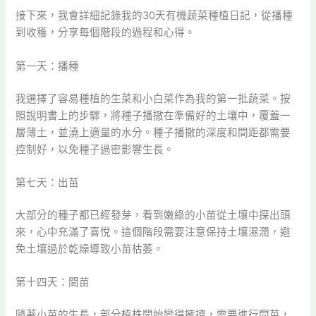
接下來，我會詳細記錄我的30天有機蔬菜種植日記，從播種
到收穫，分享每個階段的過程和心得。
第一天：播種
我選擇了容易種植的生菜和小白菜作為我的第一批蔬菜。按
照說明書上的步驟，將種子播撒在準備好的土壤中，覆蓋一
層薄土，並澆上適量的水分。種子播撒的深度和間距都需要
控制好，以免種子過密影響生長。
第七天：出苗
大部分的種子都已經發芽，看到嫩綠的小苗從土壤中探出頭
來，心中充滿了喜悅。這個階段需要注意保持土壤濕潤，避
免土壤過於乾燥導致小苗枯萎。
第十四天：間苗
隨著小苗的生長，部分植株開始變得擁擠，需要進行間苗，