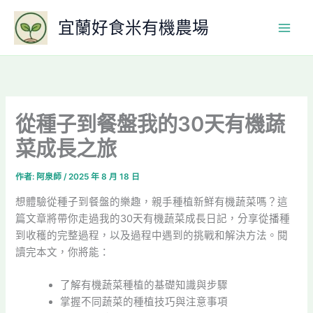
跳
宜蘭好食米有機農場
至
主
要
內
容
從種子到餐盤我的30天有機蔬
菜成長之旅
作者:
阿泉師
/
2025 年 8 月 18 日
想體驗從種子到餐盤的樂趣，親手種植新鮮有機蔬菜嗎？這
篇文章將帶你走過我的30天有機蔬菜成長日記，分享從播種
到收穫的完整過程，以及過程中遇到的挑戰和解決方法。閱
讀完本文，你將能：
了解有機蔬菜種植的基礎知識與步驟
掌握不同蔬菜的種植技巧與注意事項