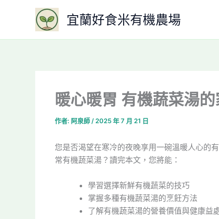
跳
宜蘭好食米有機農場
至
主
要
內
容
暖心暖胃 有機蔬菜湯的
作者:
阿泉師
/
2025 年 7 月 21 日
您是否渴望在寒冷的夜晚享用一碗溫暖人心的有
常有機蔬菜湯？讀完本文，您將能：
學習選擇新鮮有機蔬菜的技巧
掌握多種有機蔬菜湯的烹飪方法
了解有機蔬菜湯的營養價值與健康益