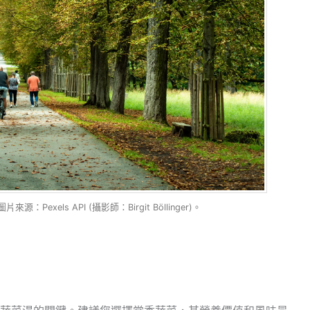
exels API (攝影師：Birgit Böllinger)。