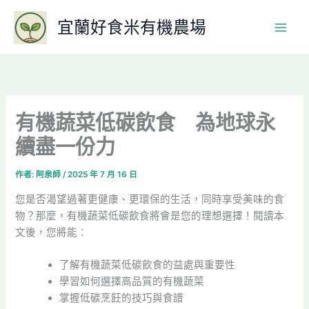
跳
宜蘭好食米有機農場
至
主
要
內
容
有機蔬菜低碳飲食 為地球永
續盡一份力
作者:
阿泉師
/
2025 年 7 月 16 日
您是否渴望過著更健康、更環保的生活，同時享受美味的食
物？那麼，有機蔬菜低碳飲食將會是您的理想選擇！閱讀本
文後，您將能：
了解有機蔬菜低碳飲食的益處與重要性
學習如何選擇高品質的有機蔬菜
掌握低碳烹飪的技巧與食譜