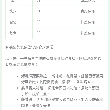
煎炸
高
盡量避免
烤箱
中
適度使用
電鍋
低
推薦使用
蒸煮
低
推薦使用
有機蔬菜低碳飲食的食譜建議
以下提供一些簡單易做的有機蔬菜低碳食譜，讓您輕鬆開始
有機蔬菜低碳飲食：
烤地瓜蔬菜沙拉：
將地瓜、花椰菜、紅蘿蔔等蔬菜
烤至軟嫩，搭配橄欖油、檸檬汁、香料調味。
素食義大利麵：
使用全麥義大利麵，搭配番茄醬、
季節性蔬菜烹煮。
蔬菜湯：
將各種蔬菜放入鍋中燉煮，加入少許香料
調味，營養又美味。