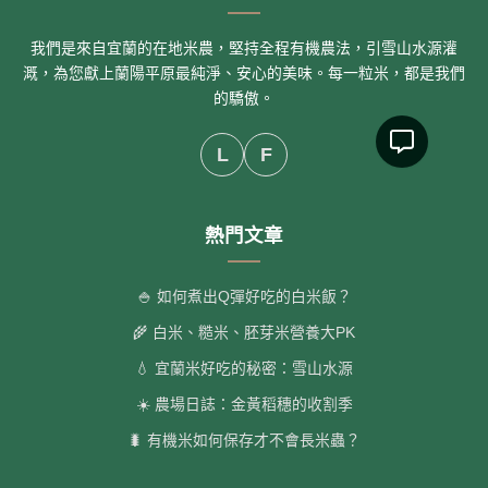
我們是來自宜蘭的在地米農，堅持全程有機農法，引雪山水源灌
溉，為您獻上蘭陽平原最純淨、安心的美味。每一粒米，都是我們
的驕傲。
L
F
熱門文章
🍚 如何煮出Q彈好吃的白米飯？
🌾 白米、糙米、胚芽米營養大PK
💧 宜蘭米好吃的秘密：雪山水源
☀️ 農場日誌：金黃稻穗的收割季
🐛 有機米如何保存才不會長米蟲？