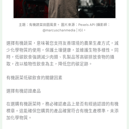
主題：有機蔬菜田園風景。 圖片來源：Pexels API (攝影師：
@marcuschanmedia | IG)。
選擇有機蔬菜，意味著您支持友善環境的農業生產方式，減
少化學物質的使用，保護土壤健康，並維護生物多樣性。同
時，低碳飲食強調減少肉類、乳製品等高碳排放食物的攝
取，改以植物性飲食為主，降低您的碳足跡。
有機蔬菜低碳飲食的關鍵因素
選擇有機認證產品
在選購有機蔬菜時，務必確認產品上是否有經過認證的有機
標章。這能確保您購買的產品確實符合有機生產標準，未添
加化學物質。