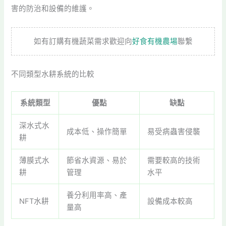
害的防治和設備的維護。
如有訂購有機蔬菜需求歡迎向
好食有機農場
聯繫
不同類型水耕系統的比較
系統類型
優點
缺點
深水式水
成本低、操作簡單
易受病蟲害侵襲
耕
薄膜式水
節省水資源、易於
需要較高的技術
耕
管理
水平
養分利用率高、產
NFT水耕
設備成本較高
量高