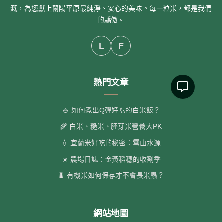
溉，為您獻上蘭陽平原最純淨、安心的美味。每一粒米，都是我們
的驕傲。
L
F
熱門文章
🍚 如何煮出Q彈好吃的白米飯？
🌾 白米、糙米、胚芽米營養大PK
💧 宜蘭米好吃的秘密：雪山水源
☀️ 農場日誌：金黃稻穗的收割季
🐛 有機米如何保存才不會長米蟲？
網站地圖