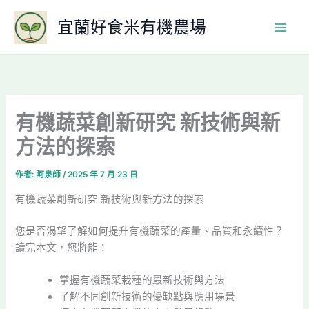
跳
宜蘭好食米有機農場
至
主
要
內
容
有機蔬菜創新研究 新技術與新
方法的探索
作者:
阿泉師
/
2025 年 7 月 23 日
有機蔬菜創新研究 新技術與新方法的探索
您是否渴望了解如何提升有機蔬菜的產量、品質和永續性？
讀完本文，您將能：
掌握有機蔬菜栽種的最新技術與方法
了解不同創新技術的優缺點與應用場景