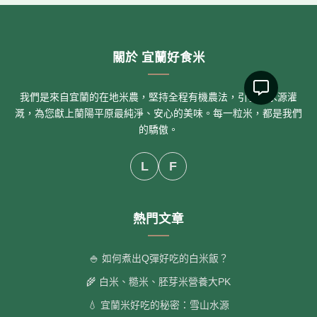
關於 宜蘭好食米
我們是來自宜蘭的在地米農，堅持全程有機農法，引雪山水源灌
溉，為您獻上蘭陽平原最純淨、安心的美味。每一粒米，都是我們
的驕傲。
L
F
熱門文章
🍚 如何煮出Q彈好吃的白米飯？
🌾 白米、糙米、胚芽米營養大PK
💧 宜蘭米好吃的秘密：雪山水源