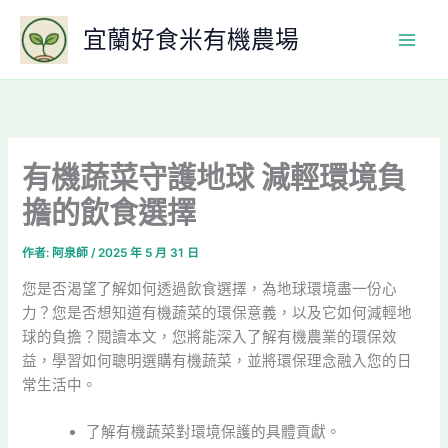
跳
宜蘭好食米有機農場
至
主
要
內
容
有機蔬菜守護地球 減輕環境負
擔的飲食選擇
作者:
阿泉師
/
2025 年 5 月 31 日
您是否渴望了解如何透過飲食選擇，為地球環境盡一份心
力？您是否想知道有機蔬菜的環保意義，以及它如何減輕地
球的負擔？閱讀本文，您將能深入了解有機農業的環保效
益，學習如何聰明選購有機蔬菜，並將環保理念融入您的日
常生活中。
了解有機蔬菜對環境保護的具體貢獻。