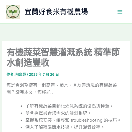
跳
宜蘭好食米有機農場
至
主
要
內
容
有機蔬菜智慧灌溉系統 精準節
水創造豐收
作者:
阿泉師
/
2025 年 7 月 26 日
您是否渴望擁有一個高產、節水、且友善環境的有機蔬菜
園？讀完本文，您將能：
了解有機蔬菜自動化灌溉系統的優點與種類。
學會選擇適合您需求的灌溉系統。
掌握系統安裝、維護和 troubleshooting 的技巧。
深入了解精準節水技術，提升灌溉效率。