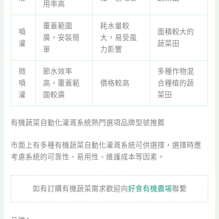
用率高
覆蓋範圍
耗水量較
噴
面積較大的
廣，安裝簡
大，易受風
灌
蔬菜田
單
力影響
微
節水效率
多種作物混
噴
高，覆蓋範
價格較高
合種植的蔬
灌
圍較廣
菜田
有機蔬菜自動化灌溉系統熱門選項品牌型號推薦
市面上有多種有機蔬菜自動化灌溉系統可供選擇，選擇時應
考慮系統的可靠性、易用性、維護成本等因素。
如有訂購有機蔬菜需求歡迎向
好食有機農場
聯繫