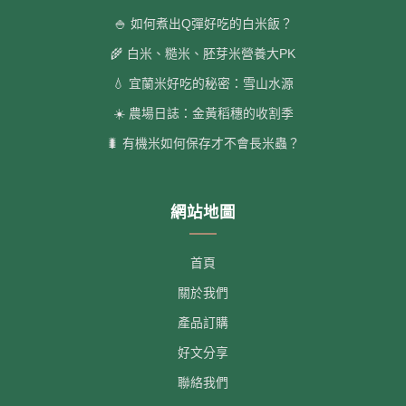
🍚 如何煮出Q彈好吃的白米飯？
🌾 白米、糙米、胚芽米營養大PK
💧 宜蘭米好吃的秘密：雪山水源
☀️ 農場日誌：金黃稻穗的收割季
🐛 有機米如何保存才不會長米蟲？
網站地圖
首頁
關於我們
產品訂購
好文分享
聯絡我們