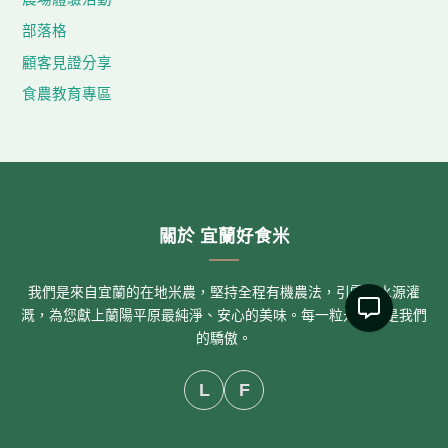
部落格
顧客見證分享
食農教育專區
關於 宜蘭好食米
我們是來自宜蘭的在地米農，堅持全程有機農法，引雪山水源灌
溉，為您獻上蘭陽平原最純淨、安心的美味。每一粒米，都是我們
的驕傲。
L
F