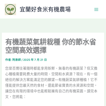
跳
宜蘭好食米有機農場
至
主
要
內
容
有機蔬菜氣耕栽種 你的節水省
空間高效選擇
作者:
阿泉師
/
2025 年 7 月 21 日
您是否嚮往著隨時都能享用新鮮、無毒的有機蔬菜？但又擔
心種植需要耗費大量的時間、空間和水資源？現在，有一個
絕佳的解決方案能滿足您的願望—有機蔬菜氣耕種植！它不
僅能提供您最天然的食材，還能節省寶貴的水資源和空間，
讓您在有限的環境中也能輕鬆擁有自己的有機菜園。讀完本
文，您將能：