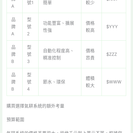
號1
簡單
較少
A
品
型
功能豐富、擴展
價格
牌
號
$YYY
性強
較高
A
2
品
型
自動化程度高、
價格
牌
號
$ZZZ
精准控制
昂貴
B
3
品
型
體積
牌
號
節水、環保
$WWW
較大
B
4
購買選擇氣耕系統的額外考量
預算範圍