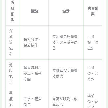
系
統
適合蔬
優點
缺點
類
菜
型
深
液
需定期更換營養
葉菜
根系發達、
流
液、容易滋生病
類、根
易於操作
氣
菌
莖類
耕
薄
營養液利用
葉菜
膜
需精準控制營養
率高、節省
類、果
氣
液供應
空間
菜類
耕
霧
葉菜
氣
節水、乾淨
需高壓噴嘴、成
類、香
氣
衛生
本較高
草類