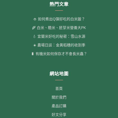
熱門文章
🍚 如何煮出Q彈好吃的白米飯？
🌾 白米、糙米、胚芽米營養大PK
💧 宜蘭米好吃的秘密：雪山水源
☀️ 農場日誌：金黃稻穗的收割季
🐛 有機米如何保存才不會長米蟲？
網站地圖
首頁
關於我們
產品訂購
好文分享