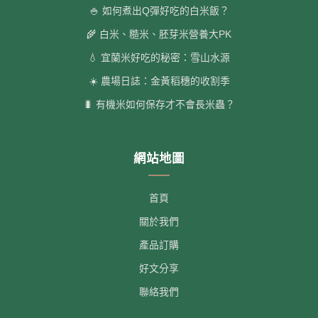
🍚 如何煮出Q彈好吃的白米飯？
🌾 白米、糙米、胚芽米營養大PK
💧 宜蘭米好吃的秘密：雪山水源
☀️ 農場日誌：金黃稻穗的收割季
🐛 有機米如何保存才不會長米蟲？
網站地圖
首頁
關於我們
產品訂購
好文分享
聯絡我們