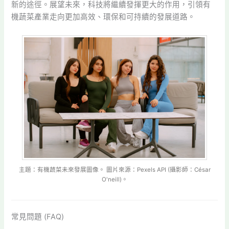
新的途徑。展望未來，科技將繼續發揮更大的作用，引領有
機蔬菜產業走向更加高效、環保和可持續的發展道路。
主題：有機蔬菜未來發展圖像。 圖片來源：Pexels API (攝影師：César
O'neill)。
常見問題 (FAQ)