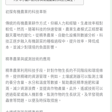
中小農戶如何參與有機農業的科技化轉型？
初探有機農業的科技革新
傳統的有機農業耕作方式，仰賴人力和經驗，生產效率相對
較低。然而，隨著科技的快速發展，農業生產模式正經歷著
翻天覆地的變化。從精準農業、自動化設備到數據分析，科
技正逐步融入有機蔬菜的種植過程中，提升效率，降低成
本，並減少對環境的負面影響。
精準農業與感測技術的應用
精準農業利用科技手段，針對作物生長的不同階段和環境條
件，提供精確的資源管理。例如，土壤感測器可以監測土壤
的養分含量、水分和溫度等數據，幫助農民精準施肥和灌
溉，減少資源浪費，並提高作物產量。此外，遙感技術可以
透過衛星或無人機影像，監測作物的生長狀況，及早發現病
蟲害等問題，以便及時採取措施。