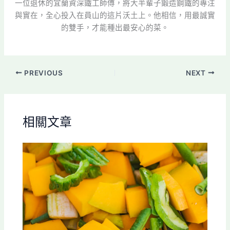
一位退休的宜蘭資深鐵工師傅，將大半輩子鍛造鋼鐵的專注
與實在，全心投入在員山的這片沃土上。他相信，用最誠實
的雙手，才能種出最安心的菜。
PREVIOUS
NEXT
相關文章