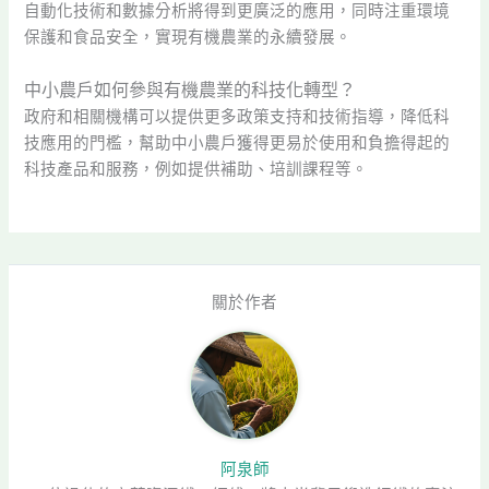
自動化技術和數據分析將得到更廣泛的應用，同時注重環境
保護和食品安全，實現有機農業的永續發展。
中小農戶如何參與有機農業的科技化轉型？
政府和相關機構可以提供更多政策支持和技術指導，降低科
技應用的門檻，幫助中小農戶獲得更易於使用和負擔得起的
科技產品和服務，例如提供補助、培訓課程等。
關於作者
阿泉師