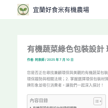
跳
宜蘭好食米有機農場
至
主
要
內
容
有機蔬菜綠色包裝設計
作者:
阿泉師
/
2025 年 7 月 10 日
您是否正在尋找兼顧環保與美觀的有機蔬菜包裝
環保趨勢與相關法規；2. 掌握選擇環保包裝材質
牌形象並吸引消費者。讓我們一起深入探討！
內容目錄