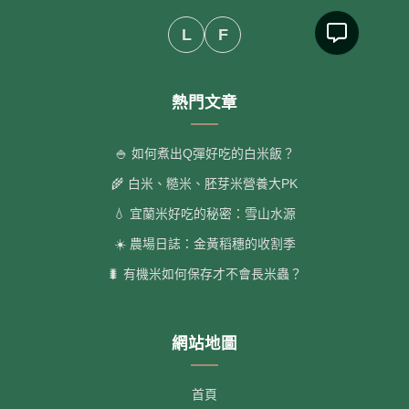
L
F
熱門文章
🍚 如何煮出Q彈好吃的白米飯？
🌾 白米、糙米、胚芽米營養大PK
💧 宜蘭米好吃的秘密：雪山水源
☀️ 農場日誌：金黃稻穗的收割季
🐛 有機米如何保存才不會長米蟲？
網站地圖
首頁