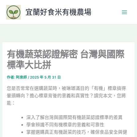
跳
宜蘭好食米有機農場
至
主
要
內
容
有機蔬菜認證解密 台灣與國際
標準大比拼
作者:
阿泉師
/
2025 年 5 月 31 日
您是否常常在選購蔬菜時，被琳瑯滿目的「有機」標章搞得
暈頭轉向？擔心標章背後的意義和真實性？讀完本文，您將
能：
深入了解台灣與國際間有機蔬菜認證標準的差異
學會辨識不同有機標章的意義和可靠性
掌握選購真正有機蔬菜的技巧，確保食品安全與健