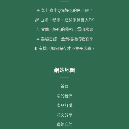
🍚 如何煮出Q彈好吃的白米飯？
🌾 白米、糙米、胚芽米營養大PK
💧 宜蘭米好吃的秘密：雪山水源
☀️ 農場日誌：金黃稻穗的收割季
🐛 有機米如何保存才不會長米蟲？
網站地圖
首頁
關於我們
產品訂購
好文分享
聯絡我們