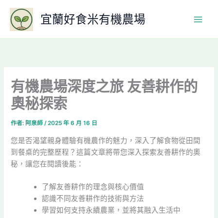
跳
宜蘭好食米有機農場
至
主
要
內
容
有機農場深度之旅 友善耕作的
奧秘探索
作者:
阿泉師
/
2025 年 6 月 16 日
您是否渴望親身體驗有機農作的魅力，深入了解食物從田間
到餐桌的完整歷程？這篇文章將帶您深入探索友善耕作的奧
秘，讓您在閱讀後能：
了解友善耕作的理念與核心價值
認識不同友善耕作的技術與方法
學習如何支持永續農業，並將其融入生活中