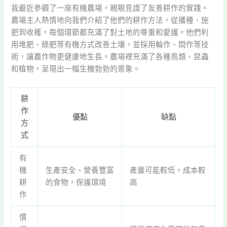
我最近參觀了一座有機農場，親眼見證了友善耕作的實踐。
農場主人熱情地向我們介紹了他們的耕作方法，從播種、施
肥到收穫，每個環節都充滿了對土地的尊重和愛護。他們利
用堆肥、綠肥等有機方式改善土壤，並採用輪作、間作等技
術，讓農作物更健康地生長。農場裡充滿了各種鳥類、昆蟲
和植物，呈現出一幅生機勃勃的景象。
耕
作
優點
缺點
方
式
有
機
生產安全、營養豐富
產量可能較低，成本較
耕
的食物，保護環境
高
作
慣