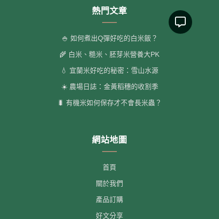
熱門文章
🍚 如何煮出Q彈好吃的白米飯？
🌾 白米、糙米、胚芽米營養大PK
💧 宜蘭米好吃的秘密：雪山水源
☀️ 農場日誌：金黃稻穗的收割季
🐛 有機米如何保存才不會長米蟲？
網站地圖
首頁
關於我們
產品訂購
好文分享