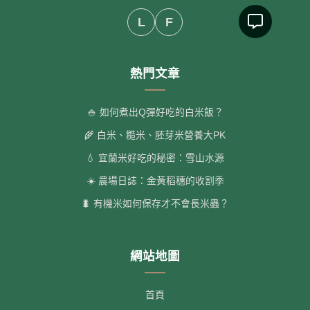
L
F
熱門文章
🍚 如何煮出Q彈好吃的白米飯？
🌾 白米、糙米、胚芽米營養大PK
💧 宜蘭米好吃的秘密：雪山水源
☀️ 農場日誌：金黃稻穗的收割季
🐛 有機米如何保存才不會長米蟲？
網站地圖
首頁