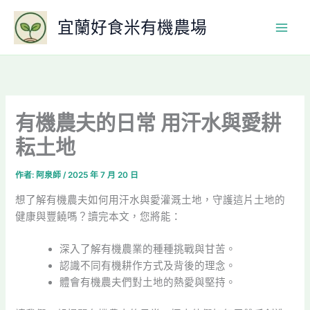
跳
宜蘭好食米有機農場
至
主
要
內
容
有機農夫的日常 用汗水與愛耕
耘土地
作者:
阿泉師
/
2025 年 7 月 20 日
想了解有機農夫如何用汗水與愛灌溉土地，守護這片土地的
健康與豐饒嗎？讀完本文，您將能：
深入了解有機農業的種種挑戰與甘苦。
認識不同有機耕作方式及背後的理念。
體會有機農夫們對土地的熱愛與堅持。